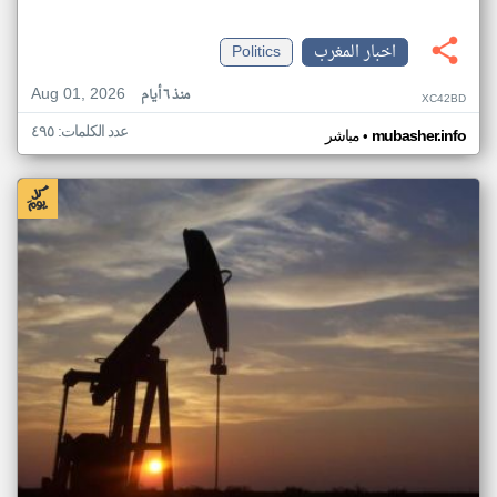
اخبار المغرب
Politics
Aug 01, 2026
منذ ٦ أيام
XC42BD
عدد الكلمات: ٤٩٥
•
mubasher.info
مباشر