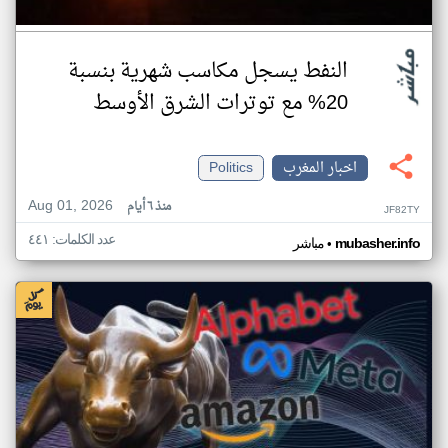
النفط يسجل مكاسب شهرية بنسبة
20% مع توترات الشرق الأوسط
اخبار المغرب
Politics
Aug 01, 2026
منذ ٦ أيام
JF82TY
عدد الكلمات: ٤٤١
•
mubasher.info
مباشر