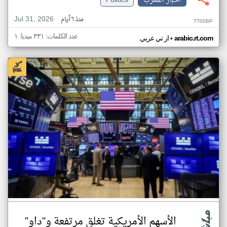
اخبار المغرب
Politics
Jul 31, 2026
منذ ٦ أيام
TT00BP
عدد الكلمات: ٣٣١ ميديا: ١
•
arabic.rt.com
ار تي عربي
الأسهم الأمريكية تغلق مرتفعة و"داو"