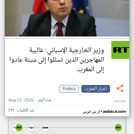
وزير الخارجية الإسباني: غالبية
المهاجرين الذين تسللوا إلى سبتة عادوا
إلى المغرب
اخبار المغرب
Politics
Aug 01, 2026
منذ ٦ أيام
KJ11OO
عدد الكلمات: ٢٣٢
•
arabic.rt.com
ار تي عربي