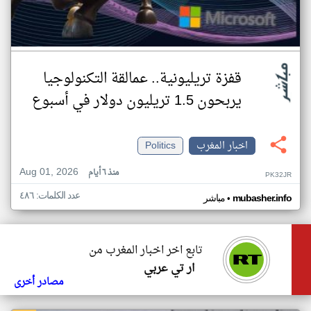
قفزة تريليونية.. عمالقة التكنولوجيا
يربحون 1.5 تريليون دولار في أسبوع
اخبار المغرب
Politics
Aug 01, 2026
منذ ٦ أيام
PK32JR
عدد الكلمات: ٤٨٦
•
mubasher.info
مباشر
تابع اخر اخبار المغرب من
ار تي عربي
مصادر أخرى