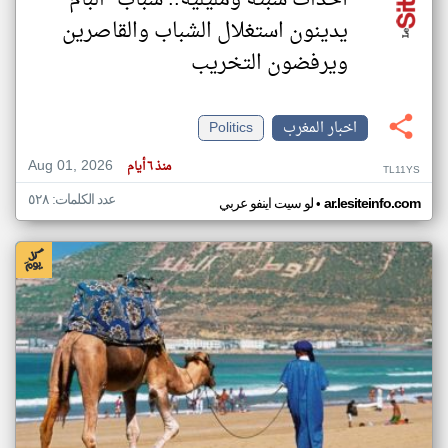
أحداث سبتة ومليلية.. شباب "البام"
يدينون استغلال الشباب والقاصرين
ويرفضون التخريب
اخبار المغرب
Politics
Aug 01, 2026
منذ ٦ أيام
TL11YS
عدد الكلمات: ٥٢٨
•
ar.lesiteinfo.com
لو سيت اينفو عربي