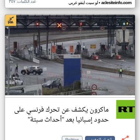
عدد الكلمات: ٣٥٧
•
ar.lesiteinfo.com
لو سيت اينفو عربي
ماكرون يكشف عن تحرك فرنسي على
حدود إسبانيا بعد "أحداث سبتة"