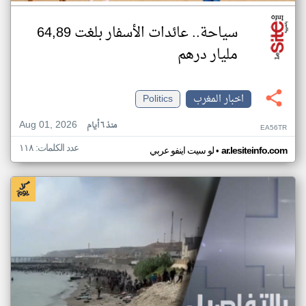
سياحة.. عائدات الأسفار بلغت 64,89
مليار درهم
اخبار المغرب
Politics
Aug 01, 2026
منذ ٦ أيام
EA56TR
عدد الكلمات: ١١٨
•
ar.lesiteinfo.com
لو سيت اينفو عربي