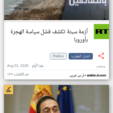
أزمة سبتة تكشف فشل سياسة الهجرة
بأوروبا
اخبار المغرب
Politics
Aug 01, 2026
منذ ٦ أيام
LD03UL
عدد الكلمات: ١٢٩
•
arabic.rt.com
ار تي عربي