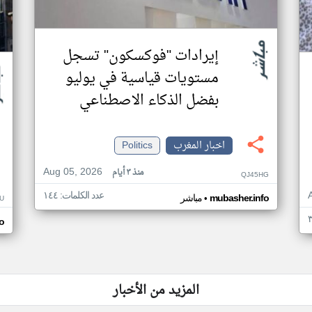
إيرادات "فوكسكون" تسجل
مستويات قياسية في يوليو
بفضل الذكاء الاصطناعي
اخبار المغرب
Politics
Aug 05, 2026
منذ ٣ أيام
QJ45HG
عدد الكلمات: ١٤٤
•
mubasher.info
مباشر
U
o
المزيد من الأخبار