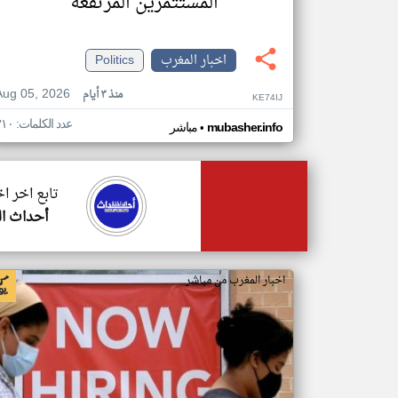
المستثمرين المرتفعة
اخبار المغرب
Politics
Aug 05, 2026
منذ ٣ أيام
KE74IJ
عدد الكلمات: ٣١٠
•
mubasher.info
مباشر
تابع اخر ا
أحداث ال
اخبار المغرب من مباشر