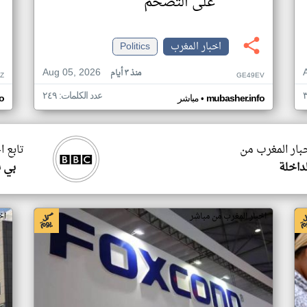
على التضخم
اخبار المغرب
Politics
Aug 05, 2026
منذ ٣ أيام
RZ
GE49EV
عدد الكلمات: ٢٤٩
•
mubasher.info
مباشر
o
خبار المغرب من
تابع ا
داخلة
بي 
اخبار المغرب من مباشر
اخ