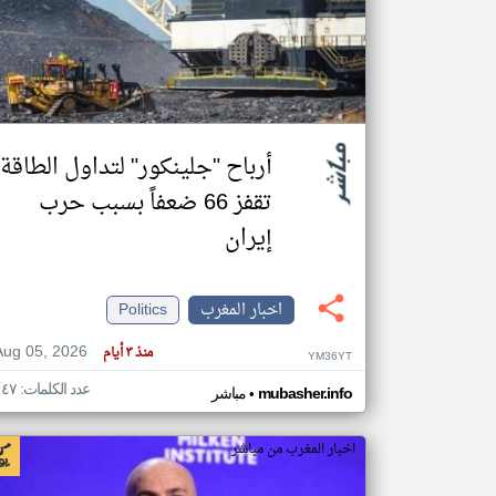
تعبر
المقالات
الموجوده
هنا عن
وجهة
أرباح "جلينكور" لتداول الطاقة
نظر
كاتبيها.
تقفز 66 ضعفاً بسبب حرب
إيران
اخبار المغرب
Politics
Aug 05, 2026
منذ ٣ أيام
YM36YT
عدد الكلمات: ١٤٧
•
mubasher.info
مباشر
اخبار المغرب من مباشر