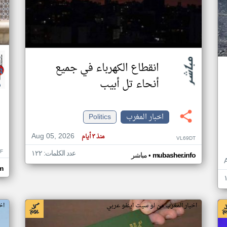
انقطاع الكهرباء في جميع
أنحاء تل أبيب
اخبار المغرب
Politics
Aug 05, 2026
منذ ٣ أيام
VL69DT
F
عدد الكلمات: ١٢٢
•
mubasher.info
مباشر
m
اخبار المغرب من لو سيت اينفو عربي
اخ