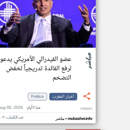
عضو الفيدرالي الأمريكي يدعو
لرفع الفائدة تدريجياً لخفض
التضخم
اخبار المغرب
Politics
Aug 05, 2026
منذ ٣ أيام
PX60SV
عدد الكلمات: ٤٠٣
•
mubasher.info
مباشر