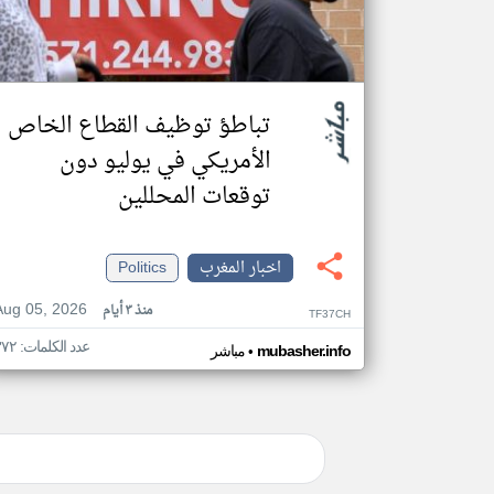
تباطؤ توظيف القطاع الخاص
الأمريكي في يوليو دون
توقعات المحللين
اخبار المغرب
Politics
Aug 05, 2026
منذ ٣ أيام
TF37CH
عدد الكلمات: ٣٧٢
•
mubasher.info
مباشر