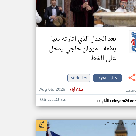
klyoum.com
تغيير الدولة
مصادر الأخبار من المغرب
بعد الجدل الذي أثارته دنيا
اخبار المغرب على مدار الساعة
بطمة.. مروان حاجي يدخل
أهم اخبار المغرب العاجلة والمباشرة
على الخط
اخبار المغرب
Varieties
Aug 05, 2026
منذ ٣ أيام
ZG18X
عدد الكلمات: ٤٤٥
•
alayam24.co
الأيام ٢٤
بار المغرب من مباشر