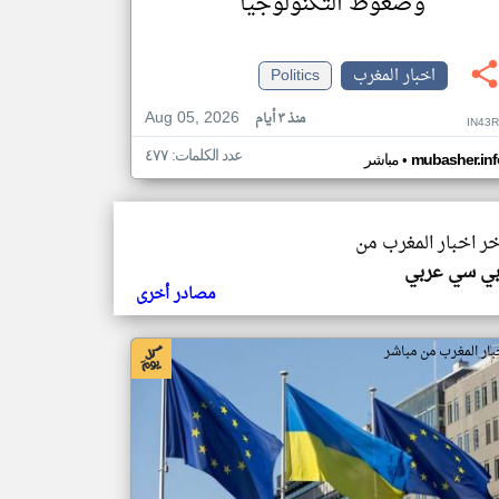
وضغوط التكنولوجيا
اخبار المغرب
Politics
Aug 05, 2026
منذ ٣ أيام
IN43
عدد الكلمات: ٤٧٧
•
mubasher.inf
مباشر
خر اخبار المغرب من
بي سي عربي
مصادر أخرى
بار المغرب من مباشر