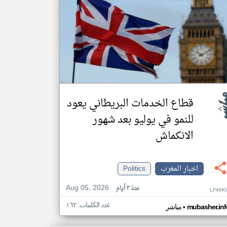
قطاع الخدمات البريطاني يعود
للنمو في يوليو بعد شهور
الانكماش
اخبار المغرب
Politics
Aug 05, 2026
منذ ٣ أيام
LF46K
عدد الكلمات: ١٦٢
•
mubasher.inf
مباشر