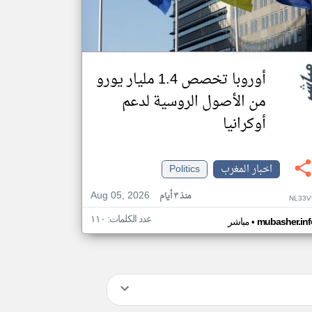
أوروبا تخصص 1.4 مليار يورو
من الأصول الروسية لدعم
أوكرانيا
اخبار المغرب
Politics
Aug 05, 2026
منذ ٣ أيام
NL33V
عدد الكلمات: ١١٠
•
mubasher.inf
مباشر