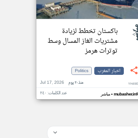
باكستان تخطط لزيادة
مشتريات الغاز المسال وسط
توترات هرمز
اخبار المغرب
Politics
Jul 17, 2026
منذ ٢٠ يوم
YH49E
عدد الكلمات: ٢٤٠
•
mubasher.inf
مباشر