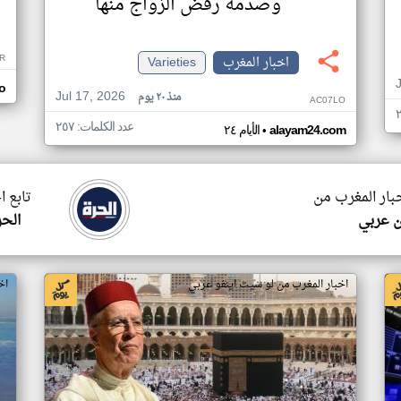
وصدمة رفض الزواج منها
R
اخبار المغرب
Varieties
o
Jul 17, 2026
منذ ٢٠ يوم
AC07LO
عدد الكلمات: ٢٥٧
•
alayam24.com
الأيام ٢٤
خبار المغرب من
تابع ا
ن عربي
الحر
اخبار المغرب من لو سيت اينفو عربي
اخ