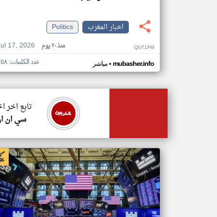
اخبار المغرب
Politics
Jul 17, 2026
منذ ٢٠ يوم
QU71FM
عدد الكلمات: ٢٥٨
•
mubasher.info
مباشر
تابع اخر ا
سي ان ا
اخبار المغرب من مباشر