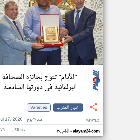
"الأيام" تتوج بجائزة الصحافة
البرلمانية في دورتها السادسة
اخبار المغرب
Varieties
Jul 17, 2026
منذ ٢٠ يوم
WK97LO
عدد الكلمات: ٤٧٥
•
alayam24.com
الأيام ٢٤