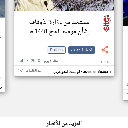
مستجد من وزارة الأوقاف
بشأن موسم الحج 1448 هـ
اخبار المغرب
Politics
Jul 17, 2026
منذ ٢٠ يوم
JL02XE
عدد الكلمات: ١٨١
•
ar.lesiteinfo.com
لو سيت اينفو عربي
J
o
المزيد من الأخبار