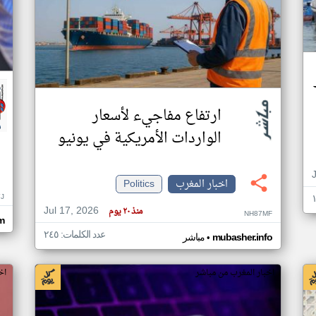
ارتفاع مفاجيء لأسعار
الواردات الأمريكية في يونيو
اخبار المغرب
Politics
J
Jul 17, 2026
منذ ٢٠ يوم
NH87MF
m
عدد الكلمات: ٢٤٥
•
mubasher.info
مباشر
اخبار المغرب من مباشر
اخ