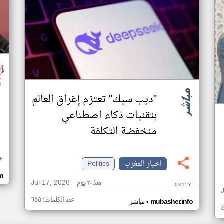
"ديب سيك" تعتزم إغراق العالم
بتقنيات ذكاء اصطناعي
منخفضة التكلفة
F
اخبار المغرب
Politics
om
Jul 17, 2026
منذ ٢٠ يوم
CK15YI
عدد الكلمات: ٦٥٥
•
mubasher.info
مباشر