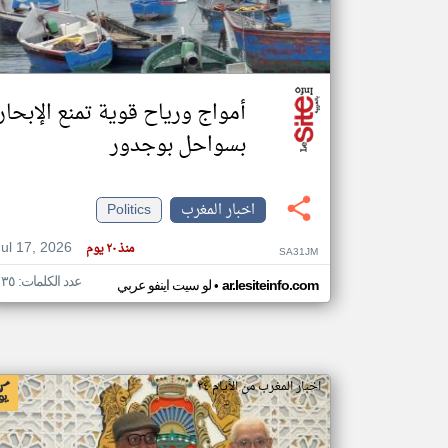
تعبر
المقالات
أمواج ورياح قوية تمنع الإبحار
الموجوده
هنا عن
بسواحل بوجدور
وجهة
نظر
كاتبيها.
اخبار المغرب
Politics
Jul 17, 2026
منذ ٢٠ يوم
SA31JM
عدد الكلمات: ١٣٥
•
ar.lesiteinfo.com
لو سيت اينفو عربي
اخبار المغرب من الأيام ٢٤