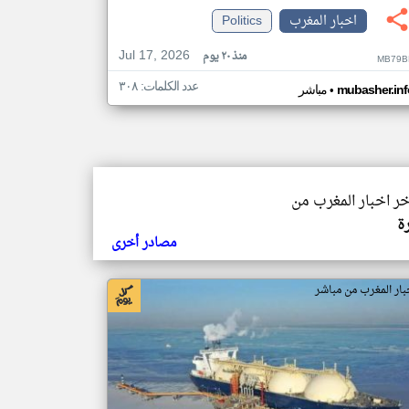
اخبار المغرب
Politics
Jul 17, 2026
منذ ٢٠ يوم
MB79B
عدد الكلمات: ٣٠٨
•
mubasher.inf
مباشر
خر اخبار المغرب من
ة
مصادر أخرى
بار المغرب من مباشر