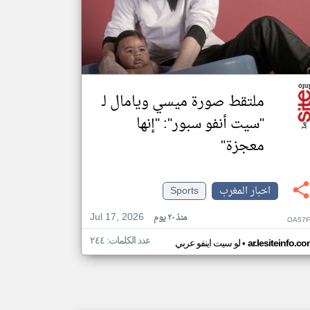
ملتقط صورة ميسي ويامال لـ
"سيت أنفو سبور": "إنها
معجزة"
اخبار المغرب
Sports
Jul 17, 2026
منذ ٢٠ يوم
OA57F
عدد الكلمات: ٢٤٤
•
ar.lesiteinfo.c
لو سيت اينفو عربي