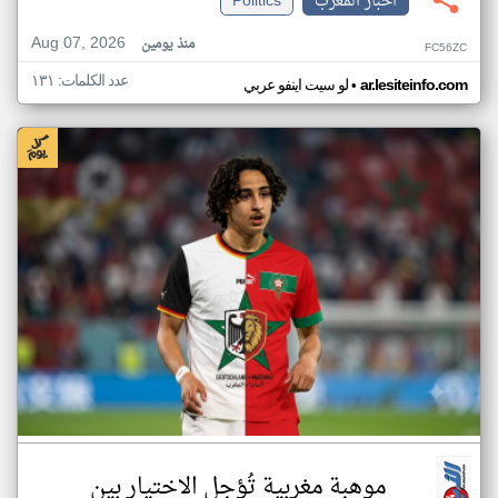
اخبار المغرب
Politics
Aug 07, 2026
منذ يومين
FC56ZC
عدد الكلمات: ١٣١
•
ar.lesiteinfo.com
لو سيت اينفو عربي
موهبة مغربية تُؤجل الاختيار بين