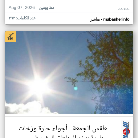
Aug 07, 2026
منذ يومين
JD01LC
عدد الكلمات: ٣٩٣
•
mubasher.info
مباشر
طقس الجمعة.. أجواء حارة وزخات