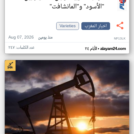
"الأسود" و"المانشافت"
اخبار المغرب
Varieties
Aug 07, 2026
منذ يومين
NP13LK
عدد الكلمات: ٢٤٧
•
alayam24.com
الأيام ٢٤