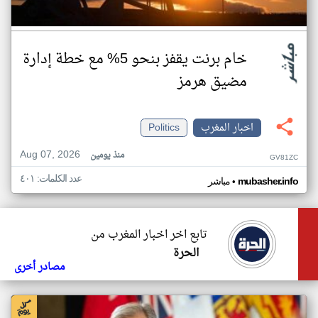
خام برنت يقفز بنحو 5% مع خطة إدارة
مضيق هرمز
اخبار المغرب
Politics
Aug 07, 2026
منذ يومين
GV81ZC
عدد الكلمات: ٤٠١
•
mubasher.info
مباشر
تابع اخر اخبار المغرب من
الحرة
مصادر أخرى