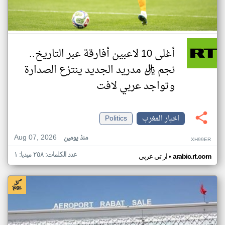
أغلى 10 لاعبين أفارقة عبر التاريخ..
نجم ريال مدريد الجديد ينتزع الصدارة
وتواجد عربي لافت
اخبار المغرب
Politics
Aug 07, 2026
منذ يومين
XH99ER
عدد الكلمات: ٢٥٨ ميديا: ١
•
arabic.rt.com
ار تي عربي