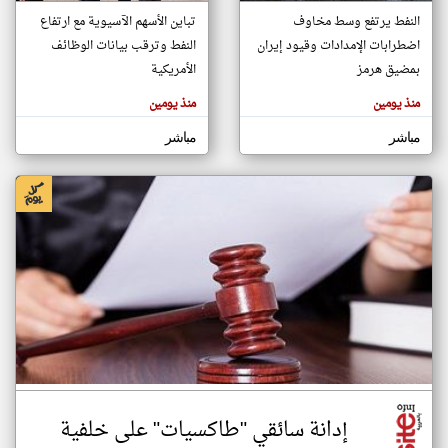
النفط يرتفع وسط مخاوف
تباين الأسهم الآسيوية مع ارتفاع
اضطرابات الإمدادات وقيود إيران
النفط وترقب بيانات الوظائف
klyoum.com
بمضيق هرمز
الأمريكية
تغيير الدولة
تعبر
مصادر الأخبار من المغرب
منذ يومين
منذ يومين
المقالات
الموجوده
اخبار المغرب على مدار الساعة
هنا عن
مباشر
مباشر
وجهة
نظر
أهم اخبار المغرب العاجلة والمباشرة
كاتبيها.
إدانة سائقي "طاكسيات" على خلفية