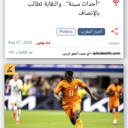
"أحداث سبتة".. والنقابة تطالب
بالإنصاف
اخبار المغرب
Politics
Aug 07, 2026
منذ يومين
VR09BY
عدد الكلمات: ١٧٥
•
ar.lesiteinfo.com
لو سيت اينفو عربي