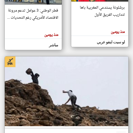
برشلونة يستدعي المغربية باها
قطر الوطني: 3 عوامل تدعم مرونة
لتداريب الفريق الأول
الاقتصاد الأمريكي رغم التحديات ...
klyoum.com
تغيير الدولة
تعبر
مصادر الأخبار من المغرب
المقالات
منذ يومين
الموجوده
منذ يومين
اخبار المغرب على مدار الساعة
هنا عن
وجهة
لو سيت اينفو عربي
نظر
أهم اخبار المغرب العاجلة والمباشرة
مباشر
كاتبيها.