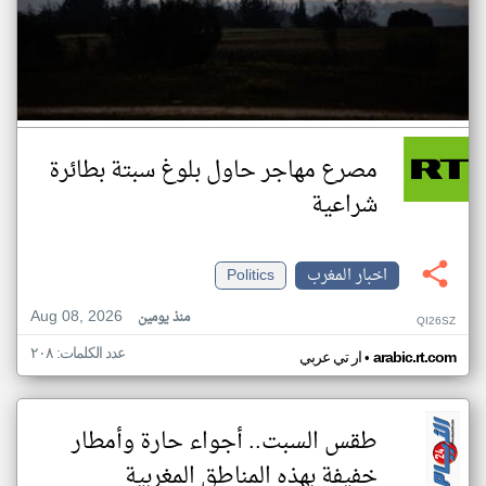
مصرع مهاجر حاول بلوغ سبتة بطائرة
شراعية
اخبار المغرب
Politics
Aug 08, 2026
منذ يومين
QI26SZ
عدد الكلمات: ٢٠٨
•
arabic.rt.com
ار تي عربي
طقس السبت.. أجواء حارة وأمطار
خفيفة بهذه المناطق المغربية