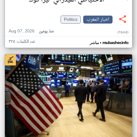
"الاحتياطي الفيدرالي" ليزا كوك
اخبار المغرب
Politics
Aug 07, 2026
منذ يومين
JT84HD
عدد الكلمات: ٣٢٥
•
mubasher.info
مباشر