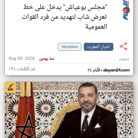
"مجلس بوعياش" يدخل على خط
تعرض شاب لتهديد من فرد القوات
العمومية
اخبار المغرب
Varieties
Aug 08, 2026
منذ يومين
XF80IT
عدد الكلمات: ١٩٦
•
alayam24.com
الأيام ٢٤