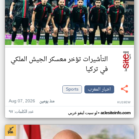
التأشيرات تؤخر معسكر الجيش الملكي
في تركيا
اخبار المغرب
Sports
Aug 07, 2026
منذ يومين
KU19EW
عدد الكلمات: ٩٧
•
ar.lesiteinfo.com
لو سيت اينفو عربي