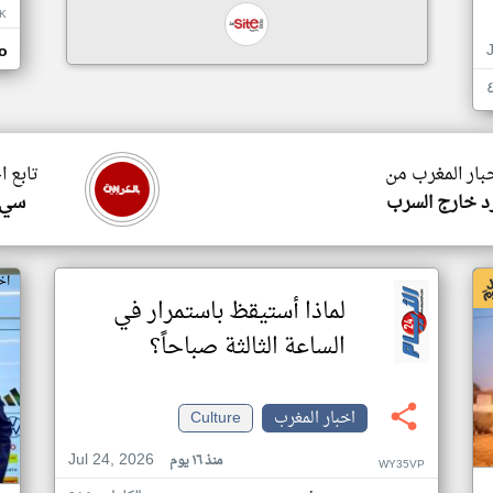
K
o
خبار المغرب من
تابع ا
د خارج السرب
سي 
اخب
لماذا أستيقظ باستمرار في
الساعة الثالثة صباحاً؟
اخبار المغرب
Culture
Jul 24, 2026
منذ ١٦ يوم
WY35VP