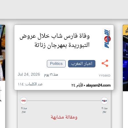
اخ
وفاة فارس شاب خلال عروض
التبوريدة بمهرجان زناتة
اخبار المغرب
Politics
Jul 24, 2026
منذ ١٦ يوم
YY04KD
عدد الكلمات: ١١٤
•
alayam24.com
الأيام ٢٤
منذ ١٦
منذ ١٦
يوم
يوم
ومقالة مشابهة