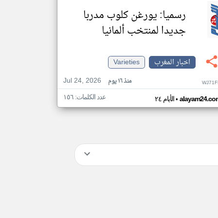
رسميا: يورغن كلوب مدربا
جديدا لمنتخب ألمانيا
اخبار المغرب
Varieties
Jul 24, 2026
منذ ١٦ يوم
WJ71F
عدد الكلمات: ١٥٦
•
alayam24.co
الأيام ٢٤