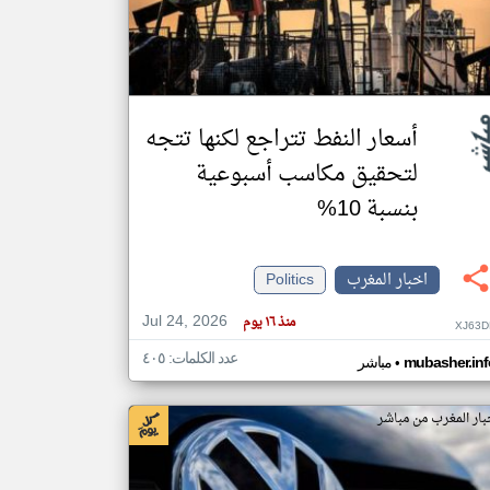
klyoum.com
تغيير الدولة
مصادر الأخبار من المغرب
أسعار النفط تتراجع لكنها تتجه
اخبار المغرب على مدار الساعة
لتحقيق مكاسب أسبوعية
أهم اخبار المغرب العاجلة والمباشرة
بنسبة 10%
اخبار المغرب
Politics
Jul 24, 2026
منذ ١٦ يوم
XJ63D
عدد الكلمات: ٤٠٥
•
mubasher.inf
مباشر
بار المغرب من مباشر