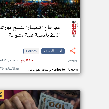
تعبر
المقالات
مهرجان "تيميتار" يفتتح دورته
الموجوده
هنا عن
الـ 21 بأمسية فنية متنوعة
وجهة
نظر
كاتبيها.
اخبار المغرب
Politics
Jul 24, 2026
منذ ١٦ يوم
VE79VZ
عدد الكلمات: ٣٢٥
•
ar.lesiteinfo.com
لو سيت اينفو عربي
اخبار المغرب من مباشر