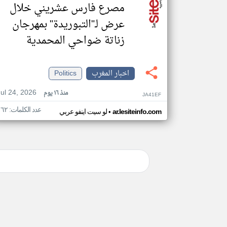
مصرع فارس عشريني خلال
عرض لـ"التبوريدة" بمهرجان
زناتة ضواحي المحمدية
اخبار المغرب
Politics
Jul 24, 2026
منذ ١٦ يوم
JA41EF
عدد الكلمات: ١٦٢
•
ar.lesiteinfo.com
لو سيت اينفو عربي