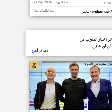
Jul 24, 2026
منذ ١٦ يوم
AU57L
عدد الكلمات: ٣٤٨
•
mubasher.inf
مباشر
خر اخبار المغرب من
ان ان عربي
مصادر أخرى
ار المغرب من الأيام ٢٤