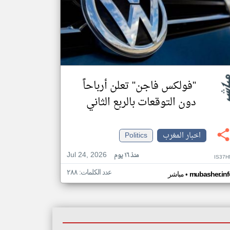
"فولكس فاجن" تعلن أرباحاً
دون التوقعات بالربع الثاني
اخبار المغرب
Politics
Jul 24, 2026
منذ ١٦ يوم
IS37H
عدد الكلمات: ٢٨٨
•
mubasher.inf
مباشر