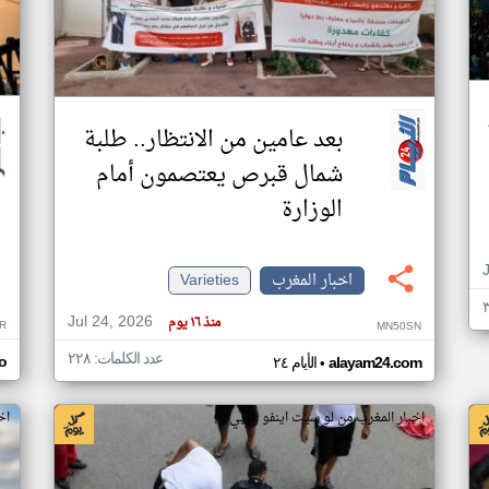
بعد عامين من الانتظار.. طلبة
شمال قبرص يعتصمون أمام
الوزارة
اخبار المغرب
Varieties
Jul 24, 2026
منذ ١٦ يوم
R
MN50SN
عدد الكلمات: ٢٢٨
•
o
alayam24.com
الأيام ٢٤
اخبار المغرب من لو سيت اينفو عربي
اخ