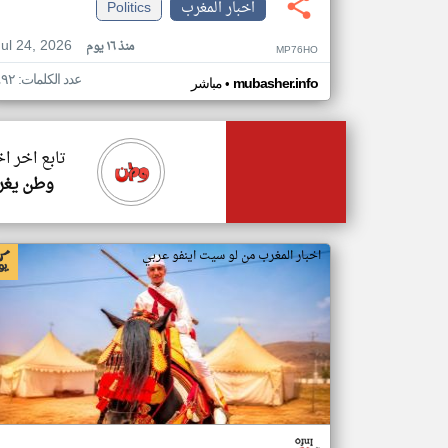
اخبار المغرب
Politics
Jul 24, 2026
منذ ١٦ يوم
MP76HO
عدد الكلمات: ٤٩٢
•
mubasher.info
مباشر
تابع اخر ا
وطن يغر
اخبار المغرب من لو سيت اينفو عربي