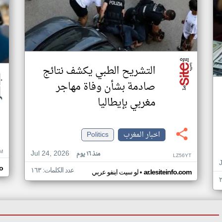
التشريح الطبي يكشف نتائج
صادمة بشأن وفاة مهاجر
مغربي بإيطاليا
اخبار المغرب
Politics
M
Jul 24, 2026
منذ ١٦ يوم
LZ56YT
o
عدد الكلمات: ١٦٣
•
ar.lesiteinfo.com
لو سيت اينفو عربي