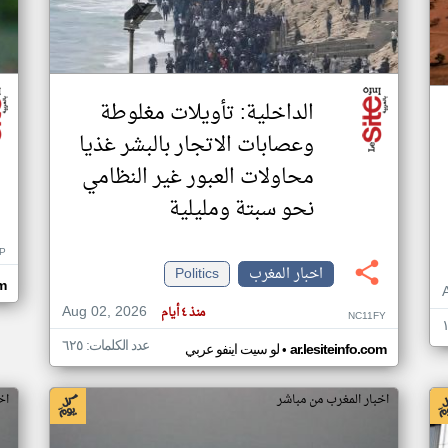
الداخلية: تأويلات مغلوطة
وعصابات الاتجار بالبشر غذيا
محاولات العبور غير النظامي
نحو سبتة ومليلية
P
اخبار المغرب
Politics
om
Aug 02, 2026
منذ ٤ أيام
NC11FY
عدد الكلمات: ٦٢٥
•
ar.lesiteinfo.com
لو سيت اينفو عربي
اخبار المغرب من مباشر
اخ