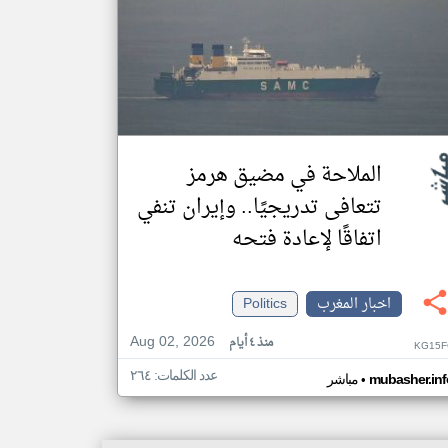
الملاحة في مضيق هرمز
تتعافى تدريجيًا.. وإيران تنفي
اتفاقًا لإعادة فتحه
اخبار المغرب
Politics
Aug 02, 2026
منذ ٤ أيام
KG15F
عدد الكلمات: ٢٦٤
•
mubasher.inf
مباشر