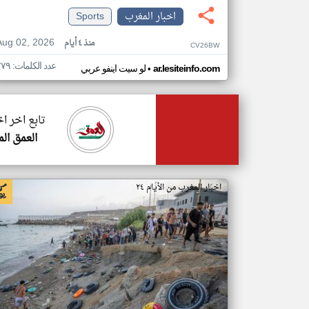
اخبار المغرب
Sports
Aug 02, 2026
منذ ٤ أيام
CV26BW
عدد الكلمات: ٢٧٩
•
ar.lesiteinfo.com
لو سيت اينفو عربي
تابع اخر ا
العمق ال
اخبار المغرب من الأيام ٢٤