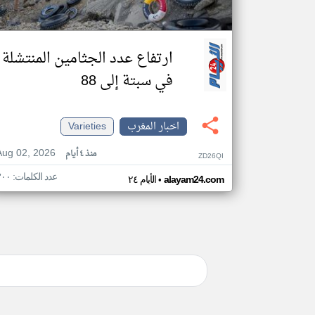
ارتفاع عدد الجثامين المنتشلة
في سبتة إلى 88
اخبار المغرب
Varieties
Aug 02, 2026
منذ ٤ أيام
ZD26QI
عدد الكلمات: ٣٠٠
•
alayam24.com
الأيام ٢٤