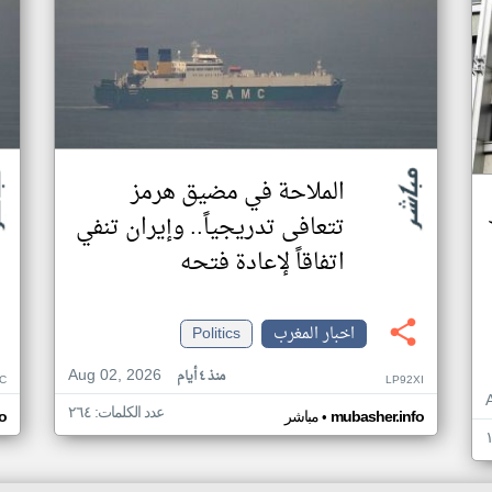
الملاحة في مضيق هرمز
تتعافى تدريجياً.. وإيران تنفي
اتفاقاً لإعادة فتحه
اخبار المغرب
Politics
Aug 02, 2026
منذ ٤ أيام
C
LP92XI
عدد الكلمات: ٢٦٤
•
mubasher.info
مباشر
o