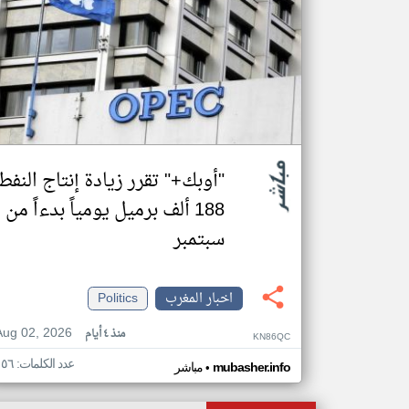
"أوبك+" تقرر زيادة إنتاج النفط
188 ألف برميل يومياً بدءاً من
سبتمبر
اخبار المغرب
Politics
Aug 02, 2026
منذ ٤ أيام
KN86QC
عدد الكلمات: ١٥٦
•
mubasher.info
مباشر