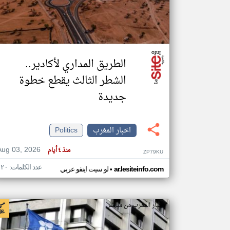
تعبر
المقالات
الموجوده
الطريق المداري لأكادير..
هنا عن
وجهة
الشطر الثالث يقطع خطوة
نظر
كاتبيها.
جديدة
اخبار المغرب
Politics
Aug 03, 2026
منذ ٤ أيام
ZP79KU
عدد الكلمات: ١٢٠
•
ar.lesiteinfo.com
لو سيت اينفو عربي
اخبار المغرب من مباشر