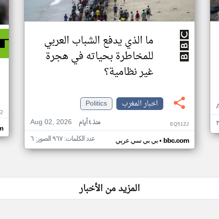
ما الذي يدفع الشباب العربي
للمخاطرة بحياته في هجرة
غير نظامية؟
اخبار المغرب
Politics
Q
Aug 02, 2026
منذ ٤ أيام
EQ51ZJ
om
عدد الكلمات: ٩٦٧ الصور: ٦
•
bbc.com
بي بي سي عربي
المزيد من الأخبار