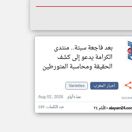
بعد فاجعة سبتة.. منتدى
الكرامة يدعو إلى كشف
الحقيقة ومحاسبة المتورطين
اخبار المغرب
Varieties
Aug 02, 2026
منذ ٤ أيام
NX23H
عدد الكلمات: ٤٥٧
•
alayam24.co
الأيام ٢٤