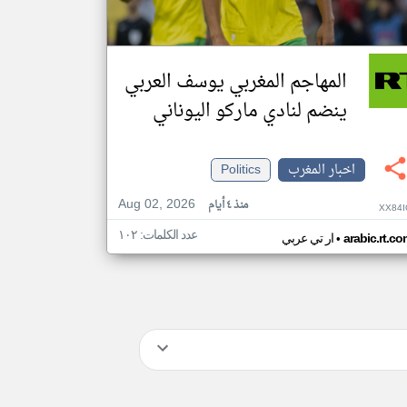
المهاجم المغربي يوسف العربي
ينضم لنادي ماركو اليوناني
اخبار المغرب
Politics
Aug 02, 2026
منذ ٤ أيام
XX84I
عدد الكلمات: ١٠٢
•
arabic.rt.c
ار تي عربي