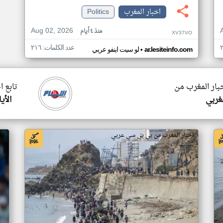
اخبار المغرب
Politics
Aug 02, 2026
منذ ٤ أيام
XV37VO
عدد الكلمات: ٢١٦
•
ar.lesiteinfo.com
لو سيت اينفو عربي
خبار المغرب من
تابع ا
مغربي
الأيام
اخبار المغرب من بي بي سي عربي
اخ