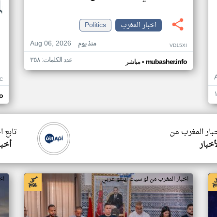
اخبار المغرب
Politics
Aug 06, 2026
منذ يوم
VD15XI
عدد الكلمات: ٣٥٨
•
mubasher.info
مباشر
C
o
خبار المغرب من
تابع ا
أخبار
أخبا
اخبار المغرب من لو سيت اينفو عربي
اخ