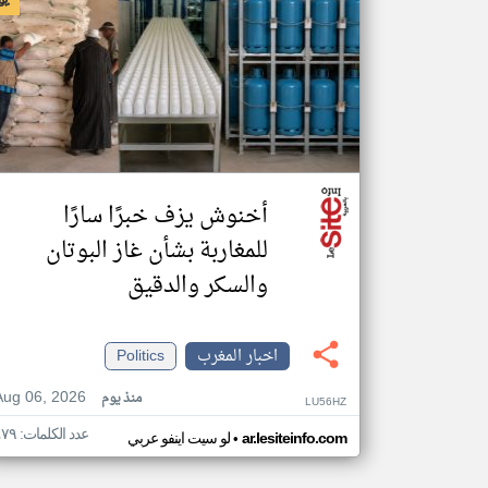
أخنوش يزف خبرًا سارًا
للمغاربة بشأن غاز البوتان
والسكر والدقيق
اخبار المغرب
Politics
Aug 06, 2026
منذ يوم
LU56HZ
عدد الكلمات: ٤٧٩
•
ar.lesiteinfo.com
لو سيت اينفو عربي