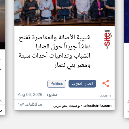
شبيبة الأصالة والمعاصرة تفتح
نقاشاً جريئاً حول قضايا
الشباب وتداعيات أحداث سبتة
ومعبر بني نصار
اخبار المغرب
Politics
Aug 06, 2026
منذ يوم
XX26FT
X
عدد الكلمات: ١٨٧
•
ar.lesiteinfo.com
لو سيت اينفو عربي
o