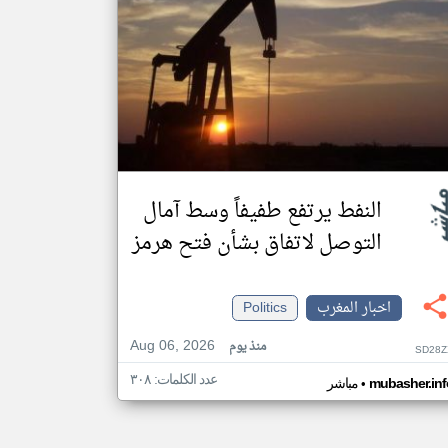
النفط يرتفع طفيفاً وسط آمال
التوصل لاتفاق بشأن فتح هرمز
اخبار المغرب
Politics
Aug 06, 2026
منذ يوم
SD28Z
عدد الكلمات: ٣٠٨
•
mubasher.inf
مباشر