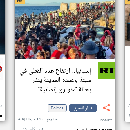
إسبانيا.. ارتفاع عدد القتلى في
سبتة وعمدة المدينة ينذر
بحالة "طوارئ إنسانية"
U
اخبار المغرب
Politics
m
Aug 06, 2026
منذ يوم
FO44KY
عدد الكلمات: ١١٦