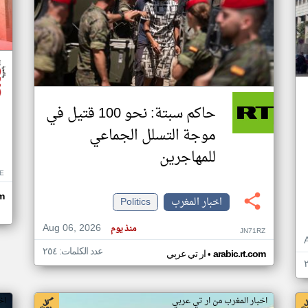
حاكم سبتة: نحو 100 قتيل في
موجة التسلل الجماعي
للمهاجرين
E
om
اخبار المغرب
Politics
Aug 06, 2026
منذ يوم
JN71RZ
عدد الكلمات: ٢٥٤
•
arabic.rt.com
ار تي عربي
اخبار المغرب من ار تي عربي
اخب