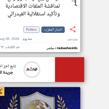
لمناقشة الملفات الاقتصادية
وتأكيد استقلالية الفيدرالي
اخبار المغرب
Politics
Aug 06, 2026
منذ يوم
LW74ZM
عدد الكلمات: ١٦٢
•
mubasher.info
مباشر
تابع اخر ا
جريدة ال
اخبار المغرب من ار تي عربي