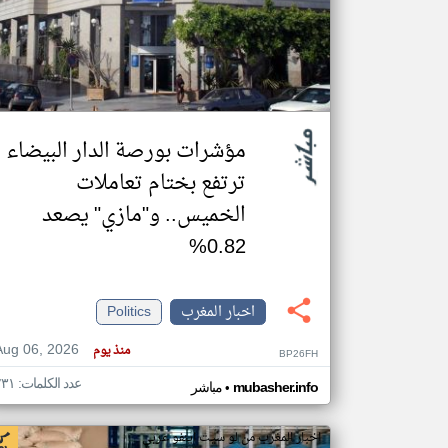
تعبر
المقالات
الموجوده
هنا عن
وجهة
مؤشرات بورصة الدار البيضاء
نظر
كاتبيها.
ترتفع بختام تعاملات
الخميس.. و"مازي" يصعد
0.82%
اخبار المغرب
Politics
Aug 06, 2026
منذ يوم
BP26FH
عدد الكلمات: ٢٣١
•
mubasher.info
مباشر
اخبار المغرب من لو سيت اينفو عربي