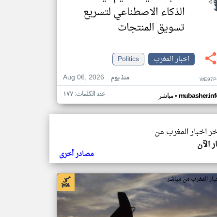
الذكاء الاصطناعي لتسريع
تسويق المنتجات
اخبار المغرب
Politics
Aug 06, 2026
منذ يوم
WE97P
عدد الكلمات: ١٧٧
•
mubasher.inf
مباشر
خر اخبار المغرب من
ر الآن
مصادر أخرى
بار المغرب من مباشر