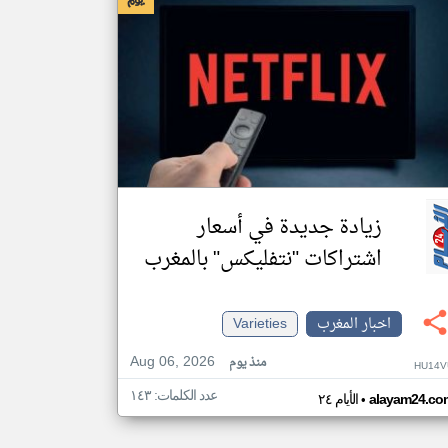
زيادة جديدة في أسعار
اشتراكات "نتفليكس" بالمغرب
اخبار المغرب
Varieties
Aug 06, 2026
منذ يوم
HU14V
عدد الكلمات: ١٤٣
•
alayam24.co
الأيام ٢٤