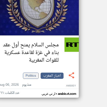
مجلس السلام يمنح أول عقد
بناء في غزة لقاعدة عسكرية
للقوات المغربية
اخبار المغرب
Politics
Aug 06, 2026
منذ يوم
AM30EY
عدد الكلمات: ٢٦٦
•
arabic.rt.com
ار تي عربي