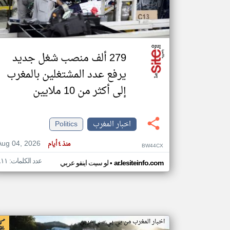
تعبر
المقالات
279 ألف منصب شغل جديد
الموجوده
هنا عن
يرفع عدد المشتغلين بالمغرب
وجهة
نظر
كاتبيها.
إلى أكثر من 10 ملايين
اخبار المغرب
Politics
Aug 04, 2026
منذ ٤ أيام
BW44CX
عدد الكلمات: ٨١١
•
ar.lesiteinfo.com
لو سيت اينفو عربي
اخبار المغرب من بي بي سي عربي