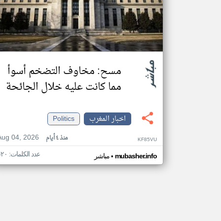
مسح: مخاوف التضخم أسوأ
مما كانت عليه خلال الجائحة
اخبار المغرب
Politics
Aug 04, 2026
منذ ٤ أيام
KF85VU
عدد الكلمات: ٥٢٠
•
mubasher.info
مباشر