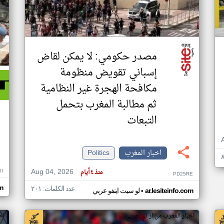
مصدر حكومي: لا يمكن لقاض
إسباني تقويض منظومة
مكافحة الهجرة غير النظامية
ثم مطالبة المغرب بتحمل
التبعات
اخبار المغرب
Politics
Aug 04, 2026
I
منذ ٤ أيام
PD25RE
om
عدد الكلمات: ٢٠١
•
ar.lesiteinfo.com
لو سيت اينفو عربي
اخبار المغرب من ار تي عربي
اخب