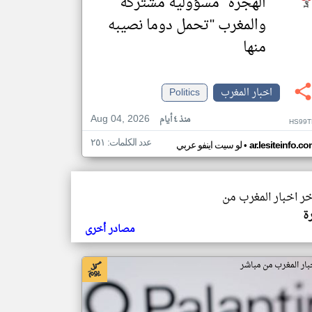
الهجرة "مسؤولية مشتركة"
والمغرب "تحمل دوما نصيبه
منها
اخبار المغرب
Politics
Aug 04, 2026
منذ ٤ أيام
HS99T
عدد الكلمات: ٢٥١
•
ar.lesiteinfo.c
لو سيت اينفو عربي
خر اخبار المغرب من
ة
مصادر أخرى
بار المغرب من مباشر