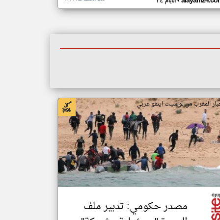
•
alayam24.co
الأيام ٢٤
بار المغرب من لو سيت اينفو عربي
مصدر حكومي: تدبير ملف