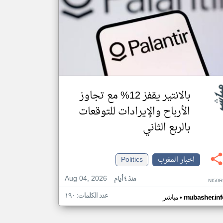
بالانتير يقفز 12% مع تجاوز
الأرباح والإيرادات للتوقعات
بالربع الثاني
اخبار المغرب
Politics
Aug 04, 2026
منذ ٤ أيام
NI50R
عدد الكلمات: ١٩٠
•
mubasher.inf
مباشر