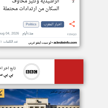
الراشيدية وتثير مخاوف
السكان من ارتدادات محتملة
اخبار المغرب
Politics
Aug 04, 2026
منذ ٤ أيام
FJ56QO
عدد الكلمات: ٩١
•
ar.lesiteinfo.com
لو سيت اينفو عربي
تابع اخر ا
بي بي س
اخبار المغرب من مباشر