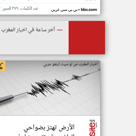
عدد الكلمات: ٣٧٩ الصور: ٧
•
bbc.com
بي بي سي عربي
أخر ساعة في اخبار المغرب
اخبار المغرب من لو سيت اينفو عربي
الأرض تهتز بضواحي