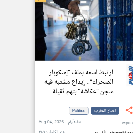
ارتبط اسمه بملف "إسكوبار
الصحراء".. إيداع مشتبه فيه
سجن "عكاشة" بتهم ثقيلة
اخبار المغرب
Politics
Aug 04, 2026
منذ ٤ أيام
WQ80D
عدد الكلمات: ٣٨٩