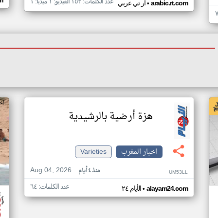
m
عدد الكلمات: ١٥٢ الفيديو: ١ ميديا: ١
•
arabic.rt.com
ار تي عربي
اخ
هزة أرضية بالرشيدية
اخبار المغرب
Varieties
Aug 04, 2026
منذ ٤ أيام
UM53LL
عدد الكلمات: ٦٤
•
alayam24.com
الأيام ٢٤