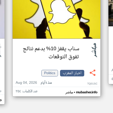
سناب يقفز 10% بدعم نتائج
تفوق التوقعات
اخبار المغرب
Politics
Aug 04, 2026
منذ ٤ أيام
TQ01SC
عدد الكلمات: ٢٥٤
P
•
mubasher.info
مباشر
o