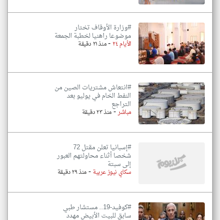
#وزارة الأوقاف تختار
موضوعا راهنيا لخطبة الجمعة
-
الأيام ٢٤
منذ ٢١ دقيقة
#انتعاش مشتريات الصين من
النفط الخام في يوليو بعد
التراجع
-
مباشر
منذ ٢٣ دقيقة
#إسبانيا تعلن مقتل 72
شخصا أثناء محاولتهم العبور
إلى سبتة
-
سكاي نيوز عربية
منذ ٢٩ دقيقة
#كوفيد-19.. مستشار طبي
سابق للبيت الأبيض مهدد