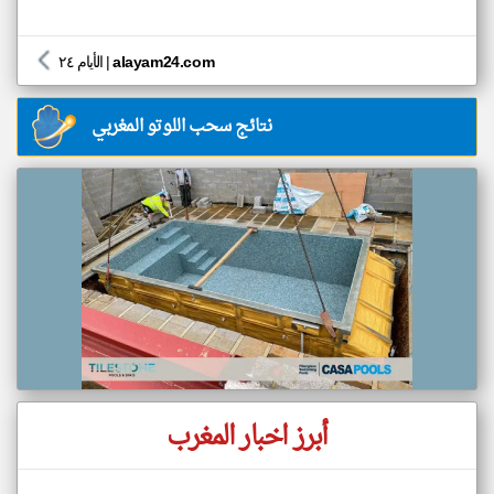
alayam24.com
|
الأيام ٢٤
نتائج سحب اللوتو المغربي
أبرز اخبار المغرب