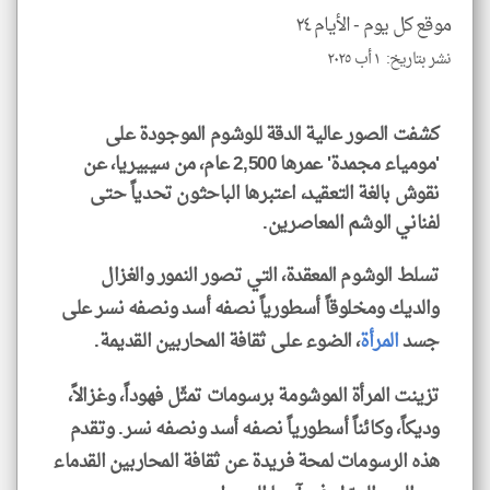
الا
موقع كل يوم -
الأيام ٢٤
للمق
نشر بتاريخ: ١ أب ٢٠٢٥
كشفت الصور عالية الدقة للوشوم الموجودة على
'مومياء مجمدة' عمرها 2,500 عام، من سيبيريا، عن
klyoum.com
نقوش بالغة التعقيد، اعتبرها الباحثون تحدياً حتى
لفناني الوشم المعاصرين.
تسلط الوشوم المعقدة، التي تصور النمور والغزال
والديك ومخلوقاً أسطورياً نصفه أسد ونصفه نسر على
جسد
المرأة
، الضوء على ثقافة المحاربين القديمة.
تزينت المرأة الموشومة برسومات تمثّل فهوداً، وغزالاً،
وديكاً، وكائناً أسطورياً نصفه أسد ونصفه نسر. وتقدم
هذه الرسومات لمحة فريدة عن ثقافة المحاربين القدماء