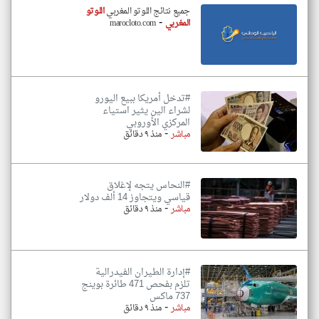
جميع نتائج اللوتو المغربي
اللوتو
-
المغربي
marocloto.com
#تدخل أمريكا ببيع اليورو
لشراء الين يثير استياء
المركزي الأوروبي
-
مباشر
منذ ٩ دقائق
#النحاس يتجه لإغلاق
قياسي ويتجاوز 14 ألف دولار
-
مباشر
منذ ٩ دقائق
#إدارة الطيران الفيدرالية
تلزم بفحص 471 طائرة بوينج
737 ماكس
-
مباشر
منذ ٩ دقائق