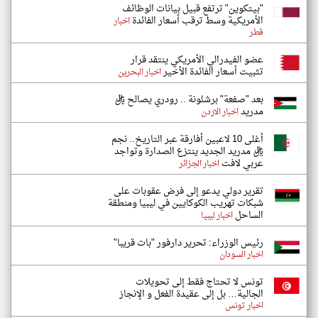
"بيتكوين" ترتفع قبيل بيانات الوظائف
الأمريكية وسط ترقب أسعار الفائدة
اخبار
قطر
عضو الفيدرالي الأمريكي ينتقد قرار
تثبيت أسعار الفائدة الأخير
اخبار البحرين
بعد "صفعة" برشلونة .. رودري يصالح ريال
مدريد
اخبار الاردن
أغلى 10 لاعبين أفارقة عبر التاريخ.. نجم
ريال مدريد الجديد ينتزع الصدارة وتواجد
عربي لافت
اخبار الجزائر
تقرير دولي يدعو إلى فرض عقوبات على
شبكات تهريب الكوكايين في ليبيا ومنطقة
الساحل
اخبار ليبيا
رئيس الوزراء: تحرير دارفور "بات قريبا"
اخبار السودان
تونس لا تحتاج فقط إلى تحويلات
الجالية… بل إلى عقيدة الفعل و الإنجاز
اخبار تونس