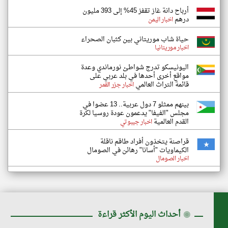
أرباح دانة غاز تقفز 45% إلى 393 مليون
درهم
اخبار اليمن
حياة شاب موريتاني بين كثبان الصحراء
اخبار موريتانيا
اليونيسكو تدرج شواطئ نورماندي وعدة
مواقع أخرى أحدها في بلد عربي على
قائمة التراث العالمي
اخبار جزر القمر
بينهم ممثلو 7 دول عربية.. 13 عضوا في
مجلس "الفيفا" يدعمون عودة روسيا لكرة
القدم العالمية
اخبار جيبوتي
قراصنة يتخذون أفراد طاقم ناقلة
الكيماويات "أسانا" رهائن في الصومال
اخبار الصومال
◉
أحداث اليوم الأكثر قراءة