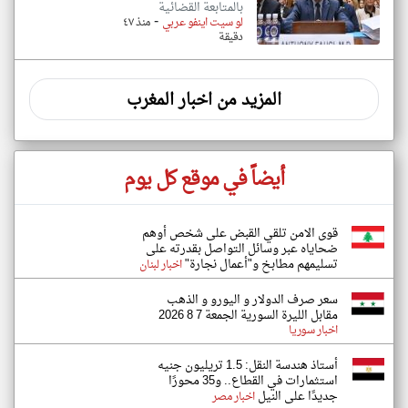
بالمتابعة القضائية
-
لو سيت اينفو عربي
منذ ٤٧
دقيقة
المزيد من اخبار المغرب
أيضاً في موقع كل يوم
قوى الامن تلقي القبض على شخص أوهم
ضحاياه عبر وسائل التواصل بقدرته على
تسليمهم مطابخ و"أعمال نجارة"
اخبار لبنان
سعر صرف الدولار و اليورو و الذهب
مقابل الليرة السورية الجمعة 7 8 2026
اخبار سوريا
أستاذ هندسة النقل: 1.5 تريليون جنيه
استثمارات في القطاع.. و35 محورًا
جديدًا على النيل
اخبار مصر