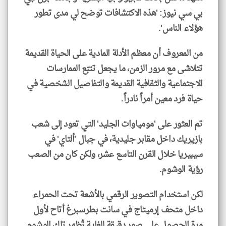
بي سي نيوز: 'هذه الاكتشافات توضح لي مدى تطور
هؤلاء الناس'.
من المعروف أن معظم الأدلة المادية على الحياة القديمة
تتلاشى مع مرور الزمن، ما يجعل تتبّع الممارسات
الاجتماعية والثقافية القديمة والتفاصيل الشخصية في
حياة فرد معين أمراً نادراً.
تم العثور على 'مومياوات الجليد' التي تعود إلى شعب
بازيريك داخل مقابر جليدية، في جبال 'ألتاي' في
سيبيريا خلال القرن التاسع عشر، ولكن كان من الصعب
رؤية الوشوم.
لكن استخدام التصوير الرقمي بالأشعة تحت الحمراء
داخل متحف إرميتاج في سانت بطرسبرغ أتاح لأول
مرة الحصول على صور دقيقة للغاية تُظهر تلك الوشوم