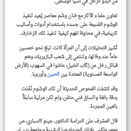
من البدو الرحّل في آسيا الوسطى.
تعاون علماء الآثار مع فنان وشم معاصر يُعيد تنفيذ
الوشوم القديمة على جسده باستخدام أدوات وأساليب
تاريخية، في محاولة لفهم كيفية تنفيذ تلك الزخارف.
تُشير التحليلات إلى أن المرأة كانت تبلغ نحو خمسين
عاماً عند وفاتها، وتنتمي إلى شعب البازيريك، وهم
قبائل رحّل من رُكّاب الخيل، عاشوا في السهوب (الأرض
الواسعة المستوية) الممتدة بين
الصين
وأوروبا.
وقد كشفت الفحوص الحديثة أن تلك الوشوم نُفّذت
بدقة بالغة واتساق فني متقن، ولم تكن مرئية سابقاً
بالعين المجردة.
قال المشرف على الدراسة الدكتور، جينو كاسباري، من
معهد ماكس بلانك للجيولوجيا البشرية وجامعة برن لبي