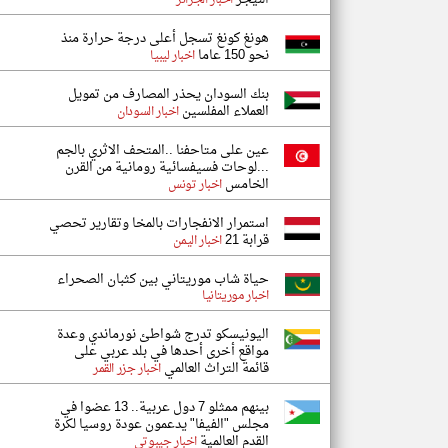
اخبار الجزائر
هونغ كونغ تسجل أعلى درجة حرارة منذ
نحو 150 عاما
اخبار ليبيا
بنك السودان يحذر المصارف من تمويل
العملاء المفلسين
اخبار السودان
عين على متاحفنا ..المتحف الاثري بالجم
...لوحات فسيفسائية رومانية من القرن
الخامس
اخبار تونس
استمرار الانفجارات بالمخا وتقارير تحصي
قرابة 21
اخبار اليمن
حياة شاب موريتاني بين كثبان الصحراء
اخبار موريتانيا
اليونيسكو تدرج شواطئ نورماندي وعدة
مواقع أخرى أحدها في بلد عربي على
قائمة التراث العالمي
اخبار جزر القمر
بينهم ممثلو 7 دول عربية.. 13 عضوا في
مجلس "الفيفا" يدعمون عودة روسيا لكرة
القدم العالمية
اخبار جيبوتي