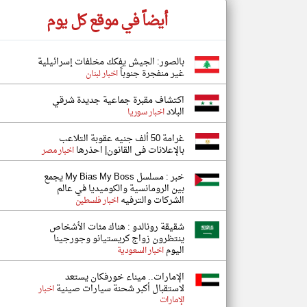
أيضاً في موقع كل يوم
بالصور: الجيش يفكك مخلفات إسرائيلية
غير منفجرة جنوباً
اخبار لبنان
اكتشاف مقبرة جماعية جديدة شرقي
البلاد
اخبار سوريا
غرامة 50 ألف جنيه عقوبة التلاعب
بالإعلانات فى القانون| احذرها
اخبار مصر
خبر : مسلسل My Bias My Boss يجمع
بين الرومانسية والكوميديا في عالم
الشركات والترفيه
اخبار فلسطين
شقيقة رونالدو : هناك مئات الأشخاص
ينتظرون زواج كريستيانو وجورجينا
اليوم
اخبار السعودية
الإمارات.. ميناء خورفكان يستعد
لاستقبال أكبر شحنة سيارات صينية
اخبار
الإمارات