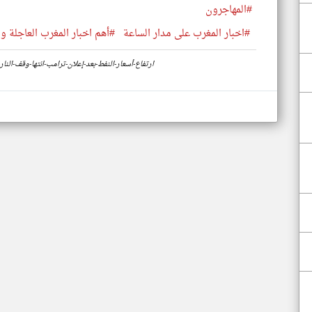
#المهاجرون
#اخبار المغرب على مدار الساعة
#أهم اخبار المغرب العاجلة وا
https://www.klyoum.com/morocco-news/ar/53-ارتفاع-أسعار-النفط-بعد-إعلان-ترامب-انتها-وقف