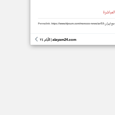
لمباشرة
-النار-مع-إيران
Permalink:
alayam24.com
|
الأيام ٢٤