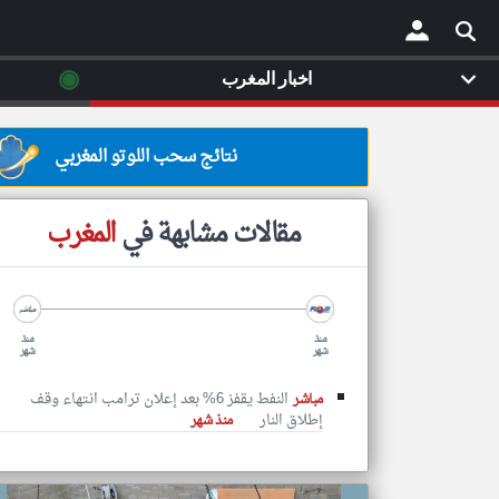
◉
اخبار المغرب
×
نتائج سحب اللوتو المغربي
مقالات مشابهة في
المغرب
منذ
منذ
شهر
شهر
النفط يقفز 6% بعد إعلان ترامب انتهاء وقف
مباشر
إطلاق النار
منذ شهر