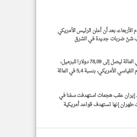
إسم
الم
و
العن
الا
للمق
ب شنّ ضربات جديدة في الشرق
وارتفع سعر خام برنت القياسي العالمي بنسبة 5,3 في المائة ليصل إلى 78,09 دولارا للبرميل،
klyoum.com
في حين صعد خام غرب تكساس الوسيط، وهو الخام القياسي الأمريكي، بنسبة 5,4 في المائة
إيران عقب هجمات استهدفت سفنا في
 طهران إنها تستهدف قواعد أمريكية