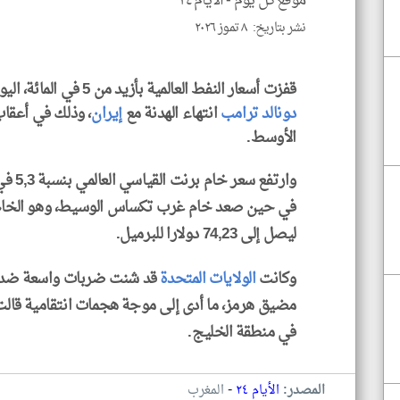
موقع كل يوم -
الأيام ٢٤
نشر بتاريخ: ٨ تموز ٢٠٢٦
قفزت أسعار النفط العالمية بأزيد من 5 في المائة، اليوم الأربعاء، بعد أن أعلن الرئيس الأمريكي
دونالد ترامب
انتهاء الهدنة مع
إيران
، وذلك في أعقا
الأوسط.
ليصل إلى 74,23 دولارا للبرميل.
وكانت
الولايات المتحدة
قد شنت ضربات واسعة ضد 
مضيق هرمز، ما أدى إلى موجة هجمات انتقامية قالت
في منطقة الخليج.
-
المصدر:
الأيام ٢٤
المغرب