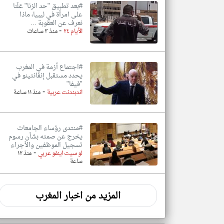
#بعد تطبيق "حد الزنا" عَلَنا
على امرأة في ليبيا، ماذا
نعرف عن العقوبة ...
-
الأيام ٢٤
منذ ٣ ساعات
#اجتماع أزمة في المغرب
يحدد مستقبل إنفانتينو في
"فيفا"
-
اندبندنت عربية
منذ ١١ ساعة
#منتدى رؤساء الجامعات
يخرج عن صمته بشأن رسوم
تسجيل الموظفين والأجراء
-
لو سيت اينفو عربي
منذ ١٢
ساعة
المزيد من اخبار المغرب