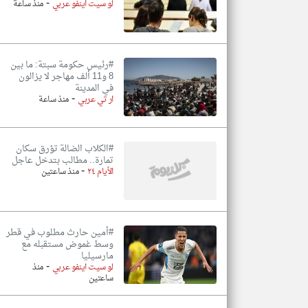
-
لو سيت اينفو عربي
منذ ساعة
#رئيس حكومة سبتة: ما بين
8 و11 ألف مهاجر لا يزالون
في المدينة
-
ار تي عربي
منذ ساعة
#الكلاب الضالة تؤرق سكان
تمارة.. مطالب بتدخل عاجل
-
الأيام ٢٤
منذ ساعتين
#أمين حارث مطلوب في قطر
وسط غموض مستقبله مع
مارسيليا
-
لو سيت اينفو عربي
منذ
ساعتين