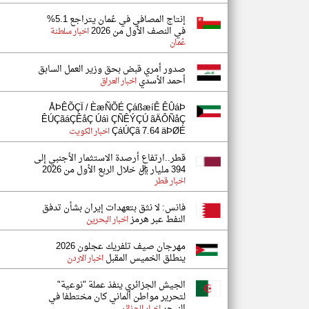
إنتاج المصافي في عُمان يتراجع 5.1%
في النصف الأول من 2026
اخبار سلطنة
عُمان
صدور أمري قبض بحق وزير العمل السابق
أحمد الأسدي
اخبار العراق
ÅÞÊÕÇÏ / ÈæÑÕÉ ÇáßæíÊ ÊÛáÞ
ÊÚÇãáÇÊåÇ Úáì ÇÑÊÝÇÚ ãÄÔÑåÇ
ÇáÚÇã 7.64 äÞØÉ
اخبار الكويت
قطر..ارتفاع أرصدة الاستثمار الأجنبي إلى
394 مليار ريال خلال الربع الأول من 2026
اخبار قطر
فانس: لا نثق بتعهدات إيران بشأن تدفق
النفط عبر هرمز
اخبار البحرين
مهرجان صيف تلفريك عجلون 2026
ينطلق الخميس المقبل
اخبار الاردن
الجيش الجزائري ينفذ عملة "نوعية"
لتحرير مواطن ألماني كان مختطفا في
النيجر