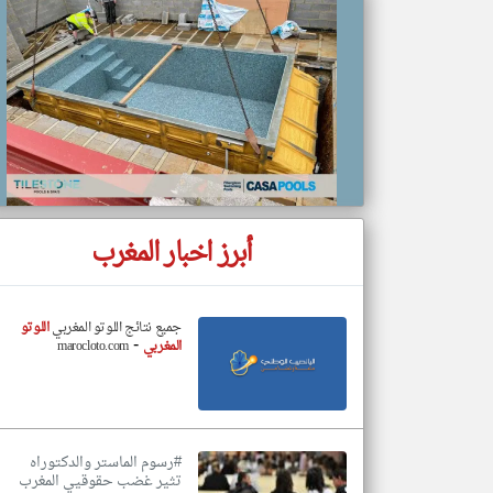
تعبر
المقالات
الموجوده
هنا عن
وجهة
نظر
كاتبيها.
أبرز اخبار المغرب
جميع نتائج اللوتو المغربي
اللوتو
-
المغربي
marocloto.com
#رسوم الماستر والدكتوراه
تثير غضب حقوقيي المغرب