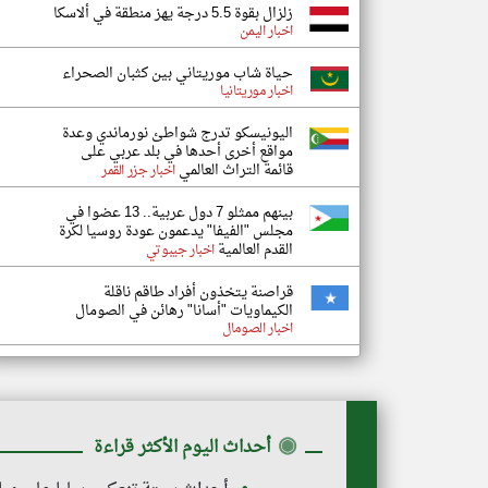
زلزال بقوة 5.5 درجة يهز منطقة في ألاسكا
اخبار اليمن
حياة شاب موريتاني بين كثبان الصحراء
اخبار موريتانيا
اليونيسكو تدرج شواطئ نورماندي وعدة
مواقع أخرى أحدها في بلد عربي على
قائمة التراث العالمي
اخبار جزر القمر
بينهم ممثلو 7 دول عربية.. 13 عضوا في
مجلس "الفيفا" يدعمون عودة روسيا لكرة
القدم العالمية
اخبار جيبوتي
قراصنة يتخذون أفراد طاقم ناقلة
الكيماويات "أسانا" رهائن في الصومال
اخبار الصومال
◉
أحداث اليوم الأكثر قراءة