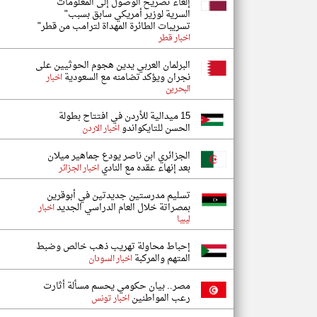
إلغاء تصريح الوصول إلى المعلومات
السرية لوزير أمريكي سابق بسبب"
تسريبات الطائرة المهداة لترامب من قطر"
اخبار قطر
البرلمان العربي يدين هجوم الحوثيين على
نجران ويؤكد تضامنه مع السعودية
اخبار
البحرين
15 ميدالية للأردن في افتتاح بطولة
الحسن للتايكواندو
اخبار الاردن
الجزائري ابن ناصر يودع جماهير ميلان
بعد إنهاء عقده مع النادي
اخبار الجزائر
تسليم مدرستين جديدتين في أبوقرين
بمصراتة خلال العام الدراسي الجديد
اخبار
ليبيا
إحباط محاولة تهريب ذهب خالص وضبط
المتهم والمركبة
اخبار السودان
مصر.. بيان حكومي يحسم مسألة أثارت
رعب المواطنين
اخبار تونس