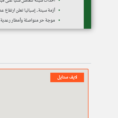
أحداث سبتة تنعكس سلبا على مبارا
أزمة سبتة.. إسبانيا تعلن ارتفاع عدد القت
موجة حر متواصلة وأمطار رعدية 
لايف ستايل