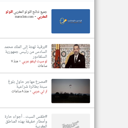
جميع نتائج اللوتو المغربي
اللوتو
-
المغربي
marocloto.com
تعبر
المقالات
الموجوده
هنا عن
وجهة
نظر
#برقية تهنئة إلى الملك محمد
كاتبيها.
السادس من رئيس جمهورية
السلفادور
-
لو سيت اينفو عربي
منذ ٧
ساعات
#مصرع مهاجر حاول بلوغ
سبتة بطائرة شراعية
-
ار تي عربي
منذ ٨ ساعات
#طقس السبت.. أجواء حارة
وأمطار خفيفة بهذه المناطق
المغربية