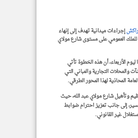
الا
للمق
اكش
إجراءات ميدانية تهدف إلى إنهاء
ة للملك العمومي على مستوى شارع مولاي
klyoum.com
يوم الأربعاء، أن هذه الخطوة تأتي
آت والمحلات التجارية والمباني التي
امة المحاذية لهذا المحور الطرقي.
ظيم وتأهيل شارع مولاي عبد الله، حيث
سير، إلى جانب تعزيز احترام ضوابط
تغلال غير القانوني.