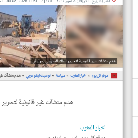
نشر بتاريخ: الأربعاء ٨ تموز ٢٠٢٦ - ١١:٥١
|
Jul 08, 2026 11:51:17
- اخ
هدم منشآت غير قانونية لتحرير الملك العمومي بمراكش
موقع كل يوم
اخبار المغرب
سياسة
لو سيت اينفو عربي
هدم منشآت غير
هدم منشآت غير قانونية لتحرير 
اخبار المغرب