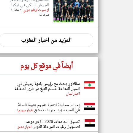
#التأشيرات تؤخر معسكر
الجيش الملكي في تركيا
-
لو سيت اينفو عربي
منذ ١٠
ساعات
المزيد من اخبار المغرب
أيضاً في موقع كل يوم
سقلاوي بحث مع رئيس بلدية رميش في
السبل المتاحة لتسلُّم التبغ من قرى المنطقة
اخبار لبنان
إحباط محاولة لتنفيذ هجوم بعبوة ناسفة
في السيدة زينب بريف دمشق
اخبار سوريا
تنسيق الجامعات 2026.. آخر موعد
لتسجيل رغبات المرحلة الأولى
اخبار مصر