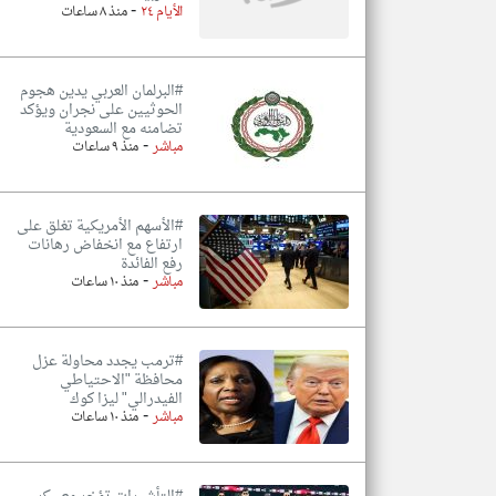
-
الأيام ٢٤
منذ ٨ ساعات
#البرلمان العربي يدين هجوم
الحوثيين على نجران ويؤكد
تضامنه مع السعودية
-
مباشر
منذ ٩ ساعات
#الأسهم الأمريكية تغلق على
ارتفاع مع انخفاض رهانات
رفع الفائدة
-
مباشر
منذ ١٠ ساعات
#ترمب يجدد محاولة عزل
محافظة "الاحتياطي
الفيدرالي" ليزا كوك
-
مباشر
منذ ١٠ ساعات