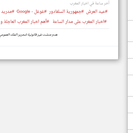
أخر ساعة في اخبار المغرب
#عيد العرش
#جمهورية السلفادور
#غوغل - Google
#مدريد
#اخبار المغرب على مدار الساعة
#أهم اخبار المغرب العاجلة وا
https://www.klyoum.com/morocco-news/ar/28-هدم-منشت-غير-قانونية-لتحرير-الملك