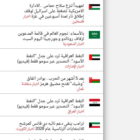
تمهيداً لنزع سلاح حماس ..الادارة
الامريكية تضغط على اسرائيل لوقف
إطلاق نار لمدة أسبوعين في غزة
اخبار
فلسطين
بالأسماء: نجوم العالم في قائمة المدعوين
لزفاف رونالدو وجورجينا اليوم السبت
اخبار السعودية
النفط العراقية ترد على جدل "النفط
الأسود": التصدير عبر سومو فقط (فيديو)
اخبار الإمارات
بعد 5 أشهر من الحرب.. بوادر اتفاق
"وشيك" لفتح مضيق هرمز
اخبار سلطنة
عُمان
النفط العراقية ترد على جدل "النفط
الأسود": التصدير عبر سومو فقط (فيديو)
اخبار العراق
ترامب ينفي دعم نائبه دي فانس كمرشح
للانتخابات الرئاسية عام 2028
اخبار الكويت