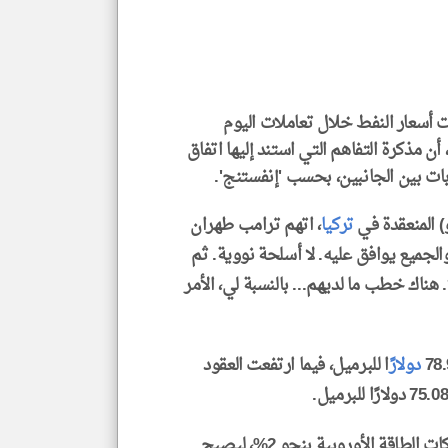
العن
الا
للمق
 أسعار النفط خلال تعاملات اليوم
 أن مذكرة التفاهم التي استند إليها اتفاق
klyoum.com
ات بين الجانبين، بحسب 'إنفستنج'.
 المنعقدة في
تركيا
، اتهم ترامب طهران
 والجميع يوافق عليه. لا أسلحة نووية. ثم
هناك خطب ما لديهم... بالنسبة لي، الأمر
دولار
ًا للبرميل، فيما ارتفعت العقود
وأدى ارتفاع أسعار النفط إلى صعود مؤشر أسهم شركات الطاقة الأوروبية بنحو 2%، ليصبح