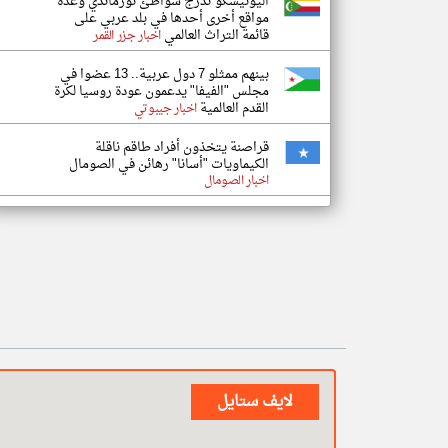
اليونيسكو تدرج شواطئ نورماندي وعدة
مواقع أخرى أحدها في بلد عربي على
قائمة التراث العالمي
اخبار جزر القمر
بينهم ممثلو 7 دول عربية.. 13 عضوا في
مجلس "الفيفا" يدعمون عودة روسيا لكرة
القدم العالمية
اخبار جيبوتي
قراصنة يتخذون أفراد طاقم ناقلة
الكيماويات "أسانا" رهائن في الصومال
اخبار الصومال
لايف ستايل