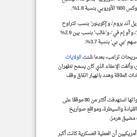
ة 1.8%.
يل آند بروم'، و'إكوينور' بنسب تتراوح
بين 3.6% و5.5%، بينما ارتفعت أسهم 'توتال إنرجي'، و'أو إم في'، و'غالب' بنسب بين 2.9%
تصريحات ترامب، بعدما شنت
الولايات
 وألغت الإعفاء الذي كان يسمح لطهران
ات الطاقة وهدد بانهيار اتفاق وقف
وجاء ذلك بعد إعلان القيادة المركزية الأمريكية أن قواتها استهدفت أكثر من 80 موقعًا على
لقيادة والسيطرة، ومواقع صواريخ
يكيين أن العملية العسكرية كانت أكبر