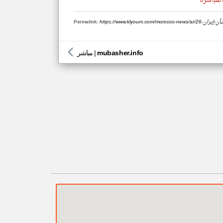
لمباشرة
امب-بشأن-إيران
Permalink:
mubasher.info
|
مباشر