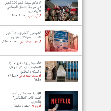
#حاكم سبتة: نحو 100 قتيل
في موجة التسلل الجماعي
للمهاجرين
-
ار تي عربي
منذ ٤ دقائق
#فوضى "الكارديانات" تثير
الغضب بمراكش -فيديو
-
لو سيت اينفو عربي
منذ ٧ دقائق
#أخنوش يزف خبرًا سارًا
للمغاربة بشأن غاز البوتان
والسكر والدقيق
-
لو سيت اينفو عربي
منذ ٣٦
دقيقة
#زيادة جديدة في أسعار
اشتراكات "نتفليكس"
بالمغرب
-
الأيام ٢٤
منذ ٤٠ دقيقة