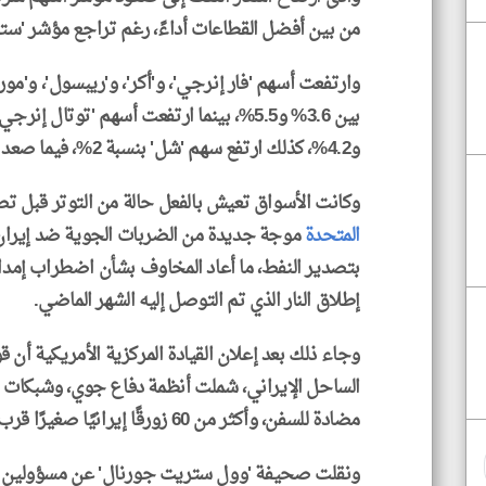
من بين أفضل القطاعات أداءً، رغم تراجع مؤشر 'ستوكس 600' الأوروبي بنسب
وارتفعت أسهم 'فار إنرجي'، و'أكر'، و'ريبسول'، و'مور
و4.2%، كذلك ارتفع سهم 'شل' بنسبة 2%، فيما صعد سهم 'بي بي' بنسبة 3.7%.
وكانت الأسواق تعيش بالفعل حالة من التوتر قبل 
المتحدة
موجة جديدة من الضربات الجوية ضد إيران،
بتصدير النفط، ما أعاد المخاوف بشأن اضطراب إمداد
إطلاق النار الذي تم التوصل إليه الشهر الماضي.
الساحل الإيراني، شملت أنظمة دفاع جوي، وشبكات ا
مضادة للسفن، وأكثر من 60 زورقًا إيرانيًا صغيرًا قرب مضيق هرمز.
ونقلت صحيفة 'وول ستريت جورنال' عن مسؤولين أمر