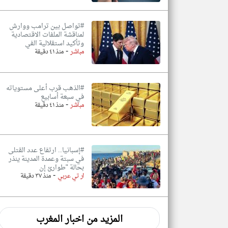
#تواصل بين ترامب ووارش
لمناقشة الملفات الاقتصادية
وتأكيد استقلالية الفي
-
مباشر
منذ ٤١ دقيقة
#الذهب قرب أعلى مستوياته
في سبعة أسابيع
-
مباشر
منذ ٤١ دقيقة
#إسبانيا.. ارتفاع عدد القتلى
في سبتة وعمدة المدينة ينذر
بحالة "طوارئ إن
-
ار تي عربي
منذ ٣٧ دقيقة
المزيد من اخبار المغرب