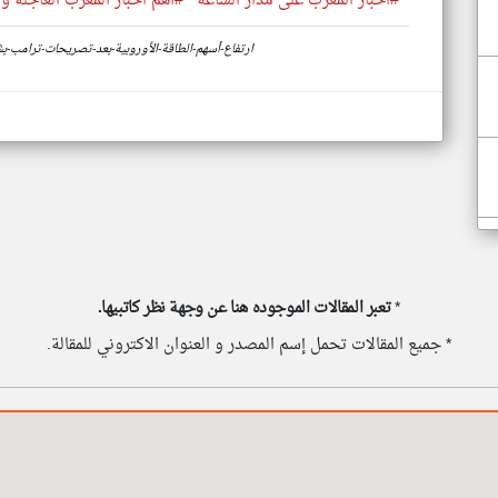
#اخبار المغرب على مدار الساعة
#أهم اخبار المغرب العاجلة وا
https://www.klyoum.com/morocco-news/ar/26-ارتفاع-أسهم-الطاقة-الأوروبية-بعد-تصريحات-تر
*
تعبر المقالات الموجوده هنا عن وجهة نظر كاتبيها.
* جميع المقالات تحمل إسم المصدر و العنوان الاكتروني للمقالة.