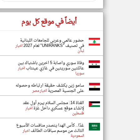
أيضاً في موقع كل يوم
حضور عالمي وعربي للجامعات اللبنانية
في تصنيف "UNIRANKS" لعام 2027
اخبار
لبنان
وفاة سوري واصابة 5 اخرين باشتباك بين
عائلتين سوريتين في غازي عينتاب
اخبار
سوريا
سامو زين يكشف حقيقة ارتباطه وحصوله
على الجنسية المصرية
اخبار مصر
القناة 14: مجلس السلام يبرم أول عقد
لإنشاء موقع عسكري داخل غزة
اخبار
فلسطين
غدًا.. كأس الهدا يتصدر منافسات الأسبوع
الثالث من موسم سباقات الطائف
اخبار
السعودية