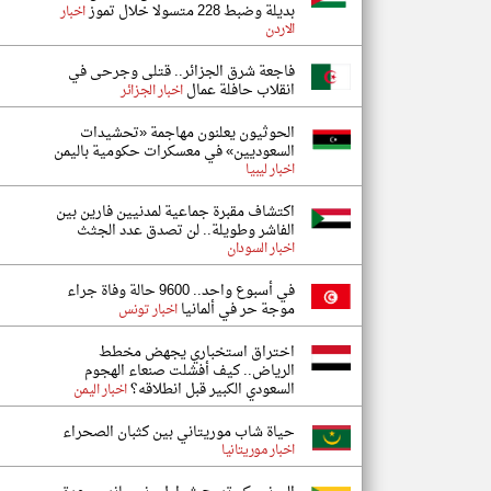
بديلة وضبط 228 متسولا خلال تموز
اخبار
الاردن
فاجعة شرق الجزائر.. قتلى وجرحى في
انقلاب حافلة عمال
اخبار الجزائر
الحوثيون يعلنون مهاجمة «تحشيدات
السعوديين» في معسكرات حكومية باليمن
اخبار ليبيا
اكتشاف مقبرة جماعية لمدنيين فارين بين
الفاشر وطويلة.. لن تصدق عدد الجثث
اخبار السودان
في أسبوع واحد.. 9600 حالة وفاة جراء
موجة حر في ألمانيا
اخبار تونس
اختراق استخباري يجهض مخطط
الرياض.. كيف أفشلت صنعاء الهجوم
السعودي الكبير قبل انطلاقه؟
اخبار اليمن
حياة شاب موريتاني بين كثبان الصحراء
اخبار موريتانيا