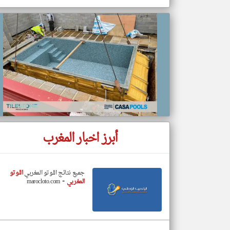
تعبر
المقالات
الموجوده
هنا عن
وجهة
نظر
كاتبيها.
أبرز اخبار المغرب
جميع نتائج اللوتو المغربي
اللوتو
-
المغربي
marocloto.com