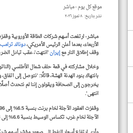
موقع كل يوم -
مباشر
نشر بتاريخ: ٨ تموز ٢٠٢٦
مباشر- ارتفعت أسهم شركات الطاقة الأوروبية وقفزت
الأربعاء، بعدما أعلن الرئيس الأمريكي،
دونالد ترامب
،
وقف إطلاق النار مع
إيران
'انتهت'، عقب تبادل الضرب
وخلال مشاركته في قمة حلف شمال الأطلسي (الناتو)
بانتهاك بنود الهدنة الهشة، قائلًا: 'نتوصل إلى اتفاق،
يخرجون إلى الصحافة ويقولون إننا لم نتحدث أصلًا. 
انتهى'.
وقفزت العقود الآجلة لخام برنت بنسبة 6.5% إلى 78.96
الآجلة لخام غرب تكساس الوسيط بنسبة 6.6% إلى 75.08 دولارًا للبرميل.