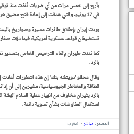
بأربع إلى خمس مرات من أي ضربات نُفذت منذ توقيع
في 17 يونيو، والتي هدفت إلى إعادة فتح مضيق هرمز وتهدئة الأعمال القتالية.
وردت إيران بإطلاق طائرات مسيرة وصواريخ باليستي
تستضيفان قواعد عسكرية أمريكية، فيما دوّت صفارات 
كما نددت طهران بإلغاء الترخيص الخاص بتصدير نفطها
بالرد.
وقال محللو 'دويتشه بنك' إن هذه التطورات أعادت 
الطاقة والمخاطر الجيوسياسية، مشيرين إلى أن إدانة
بالرد يثيران مخاوف من انهيار عملية السلام الهشة ا
استكمال المفاوضات بشأن تسوية دائمة.
-
المصدر:
مباشر
المغرب