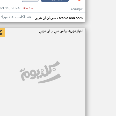
Oct 15, 2024
منذ سنة
AO78QW
عدد الكلمات: ١١٤ ميديا: ٣
•
arabic.cnn.com
سي ان ان عربي
اخبار موريتانيا من سي ان ان عربي