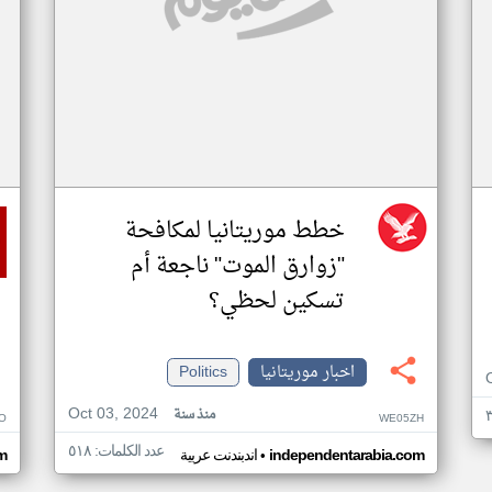
خطط موريتانيا لمكافحة
"زوارق الموت" ناجعة أم
تسكين لحظي؟
اخبار موريتانيا
Politics
Oct 03, 2024
منذ سنة
O
WE05ZH
عدد الكلمات: ٥١٨
•
independentarabia.com
اندبندنت عربية
m