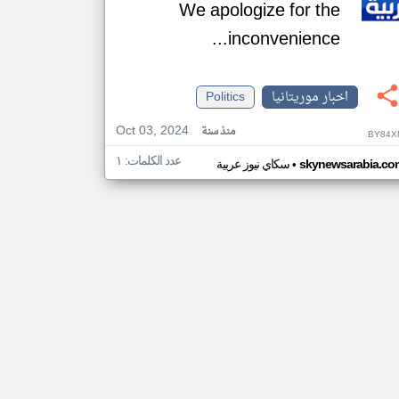
We apologize for the
inconvenience...
اخبار موريتانيا
Politics
Oct 03, 2024
منذ سنة
BY84X
عدد الكلمات: ١
•
skynewsarabia.co
سكاي نيوز عربية