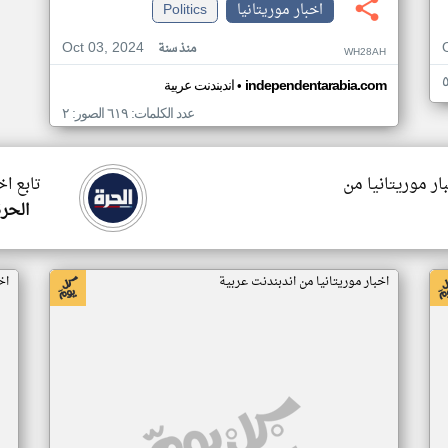
اخبار موريتانيا
Politics
Oct 03, 2024
منذ سنة
WH28AH
•
independentarabia.com
اندبندنت عربية
عدد الكلمات: ٦١٩ الصور: ٢
ار موريتانيا من
تابع اخ
الحرة
اخبار موريتانيا من اندبندنت عربية
اخ