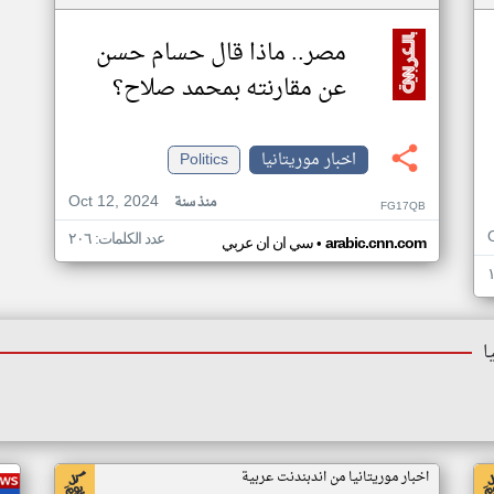
مصر.. ماذا قال حسام حسن
عن مقارنته بمحمد صلاح؟
اخبار موريتانيا
Politics
Oct 12, 2024
منذ سنة
FG17QB
عدد الكلمات: ٢٠٦
•
arabic.cnn.com
سي ان ان عربي
ا
اخبار موريتانيا من اندبندنت عربية