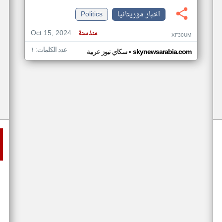
اخبار موريتانيا
Politics
Oct 15, 2024
منذ سنة
XF30UM
عدد الكلمات: ١
•
skynewsarabia.com
سكاي نيوز عربية