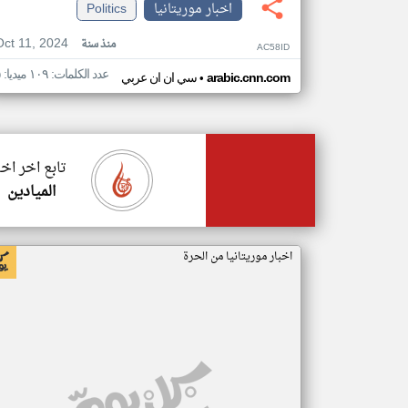
اخبار موريتانيا
Politics
Oct 11, 2024
منذ سنة
AC58ID
عدد الكلمات: ١٠٩ ميديا: ٥
•
arabic.cnn.com
سي ان ان عربي
تابع اخر اخب
الميادين
اخبار موريتانيا من الحرة