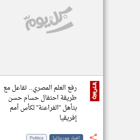
تعبر
المقالات
الموجوده
هنا عن
وجهة
نظر
كاتبيها.
رفع العلم المصري.. تفاعل مع
طريقة احتفال حسام حسن
بتأهل "الفراعنة" لكأس أمم
إفريقيا
اخبار موريتانيا
Politics