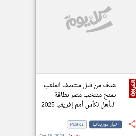
klyoum.com
تغيير الدولة
مصادر الأخبار من موريتانيا
اخبار موريتانيا على مدار الساعة
أهم اخبار موريتانيا العاجلة والمباشرة
هدف من قبل منتصف الملعب
يمنح منتخب مصر بطاقة
التأهل لكأس أمم إفريقيا 2025
اخبار موريتانيا
Politics