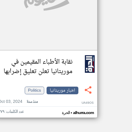
نقابة الأطباء المقيمين في
موريتانيا تعلن تعليق إضرابها
اخبار موريتانيا
Politics
Oct 03, 2024
منذ سنة
UA49OS
عدد الكلمات: ٣٧٩
•
alhurra.com
الحرة