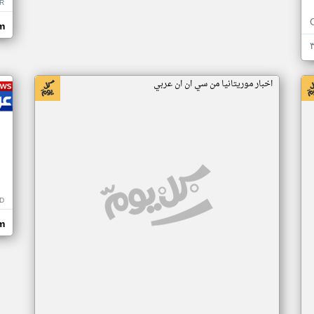
R
m
اخبار موريتانيا من سي ان ان عربي
D
m