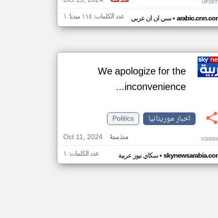
Oct 15, 2024
منذ سنة
UP28T
عدد الكلمات: ١١٤ ميديا: ١
•
arabic.cnn.co
سي ان ان عربي
We apologize for the
inconvenience...
اخبار موريتانيا
Politics
Oct 11, 2024
منذ سنة
VG00H
عدد الكلمات: ١
•
skynewsarabia.co
سكاي نيوز عربية