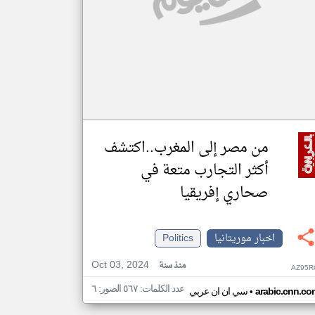
من مصر إلى المغرب..اكتشف
أكثر التجارب متعة في
صحاري إفريقيا
اخبار موريتانيا
Politics
Oct 03, 2024
منذ سنة
AZ95R
عدد الكلمات: ٥٦٧ الصور: ٦
•
arabic.cnn.co
سي ان ان عربي