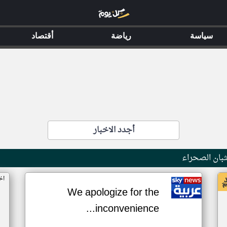
سياسة
رياضة
أقتصاد
أجدد الاخبار
بان الصحراء
اخ
We apologize for the
inconvenience...