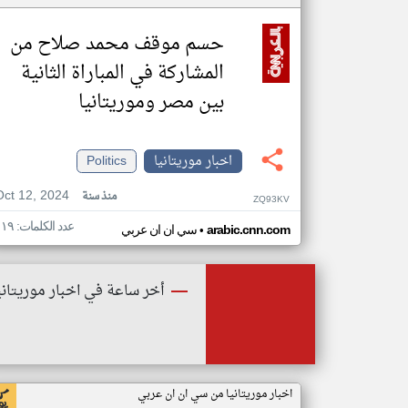
حسم موقف محمد صلاح من
المشاركة في المباراة الثانية
بين مصر وموريتانيا
اخبار موريتانيا
Politics
Oct 12, 2024
منذ سنة
ZQ93KV
عدد الكلمات: ١١٩
•
arabic.cnn.com
سي ان ان عربي
أخر ساعة في اخبار موريتاني
اخبار موريتانيا من سي ان ان عربي