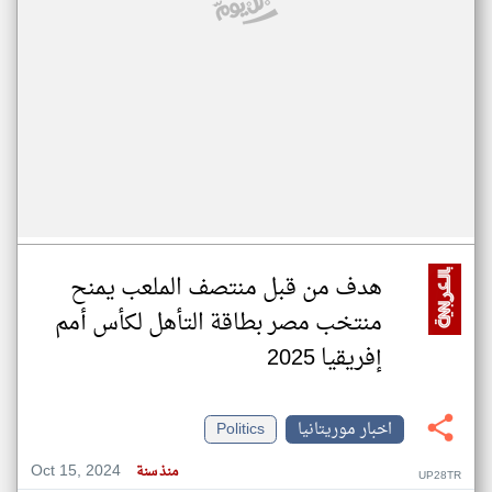
هدف من قبل منتصف الملعب يمنح
منتخب مصر بطاقة التأهل لكأس أمم
إفريقيا 2025
اخبار موريتانيا
Politics
Oct 15, 2024
منذ سنة
UP28TR