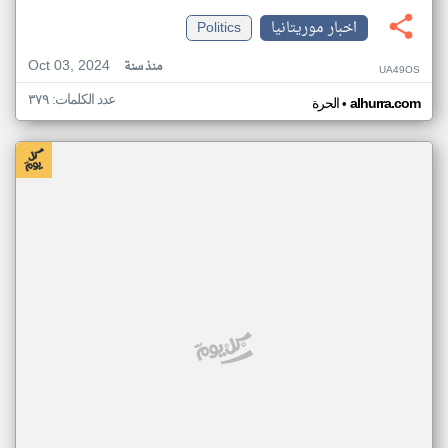
اخبار موريتانيا
Politics
Oct 03, 2024
منذ سنة
UA49OS
عدد الكلمات: ٣٧٩
•
alhurra.com
الحرة