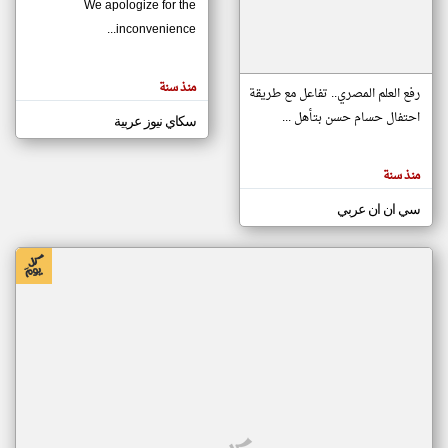
We apologize for the
inconvenience...
klyoum.com
تغيير الدولة
منذ سنة
تعبر
رفع العلم المصري.. تفاعل مع طريقة
مصادر الأخبار من موريتانيا
المقالات
الموجوده
احتفال حسام حسن بتأهل ...
سكاي نيوز عربية
اخبار موريتانيا على مدار الساعة
هنا عن
وجهة
نظر
أهم اخبار موريتانيا العاجلة والمباشرة
كاتبيها.
منذ سنة
سي ان ان عربي