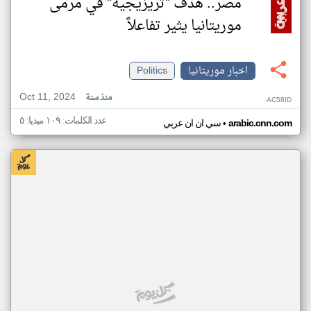
مصر.. هدف "تريزيجيه" في مرمى
موريتانيا يثير تفاعلاً
اخبار موريتانيا
Politics
Oct 11, 2024
منذ سنة
AC58ID
عدد الكلمات: ١٠٩ ميديا: ٥
•
arabic.cnn.com
سي ان ان عربي