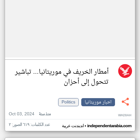
أمطار الخريف في موريتانيا... تباشير
تتحول إلى أحزان
اخبار موريتانيا
Politics
Oct 03, 2024
منذ سنة
WH28AH
عدد الكلمات: ٦١٩ الصور: ٢
•
independentarabia.com
اندبندنت عربية