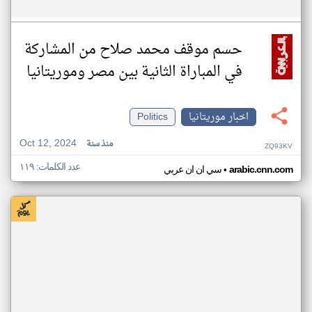
حسم موقف محمد صلاح من المشاركة
في المباراة الثانية بين مصر وموريتانيا
اخبار موريتانيا
Politics
Oct 12, 2024
منذ سنة
ZQ93KV
عدد الكلمات: ١١٩
•
arabic.cnn.com
سي ان ان عربي