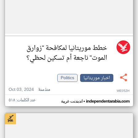
خطط موريتانيا لمكافحة "زوارق
الموت" ناجعة أم تسكين لحظي؟
اخبار موريتانيا
Politics
Oct 03, 2024
منذ سنة
WE05ZH
عدد الكلمات: ٥١٨
•
independentarabia.com
اندبندنت عربية