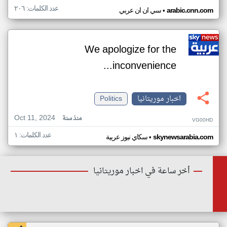
عدد الكلمات: ٢٠٦
•
arabic.cnn.com
سي ان ان عربي
We apologize for the
inconvenience...
اخبار موريتانيا
Politics
Oct 11, 2024
منذ سنة
VG00HD
عدد الكلمات: ١
•
skynewsarabia.com
سكاي نيوز عربية
أخر ساعة في اخبار موريتانيا