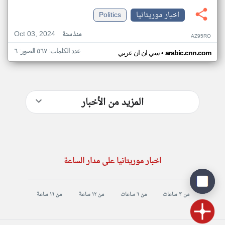
اخبار موريتانيا
Politics
Oct 03, 2024
منذ سنة
AZ95RO
عدد الكلمات: ٥٦٧ الصور: ٦
•
arabic.cnn.com
سي ان ان عربي
المزيد من الأخبار
اخبار موريتانيا على مدار الساعة
من ٣ ساعات
من ٦ ساعات
من ١٢ ساعة
من ١٦ ساعة