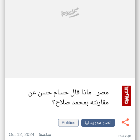
مصر.. ماذا قال حسام حسن عن
مقارنته بمحمد صلاح؟
اخبار موريتانيا
Politics
Oct 12, 2024
منذ سنة
FG17QB