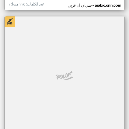
عدد الكلمات: ١١٤ ميديا: ١
•
arabic.cnn.com
سي ان ان عربي