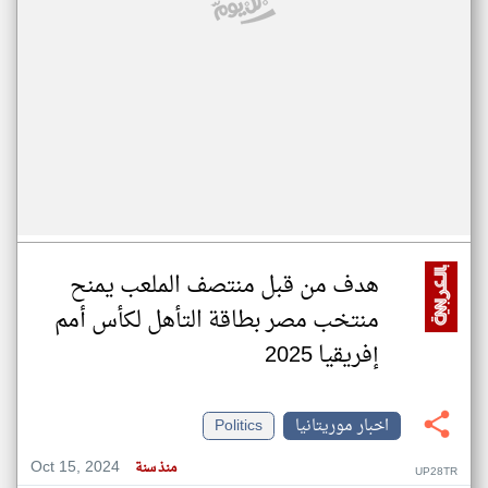
هدف من قبل منتصف الملعب يمنح
منتخب مصر بطاقة التأهل لكأس أمم
إفريقيا 2025
اخبار موريتانيا
Politics
Oct 15, 2024
منذ سنة
UP28TR