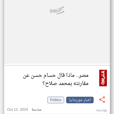
مصر.. ماذا قال حسام حسن عن
مقارنته بمحمد صلاح؟
اخبار موريتانيا
Politics
Oct 12, 2024
منذ سنة
FG17QB