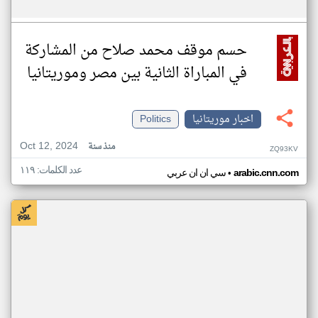
حسم موقف محمد صلاح من المشاركة
في المباراة الثانية بين مصر وموريتانيا
اخبار موريتانيا
Politics
Oct 12, 2024
منذ سنة
ZQ93KV
عدد الكلمات: ١١٩
•
arabic.cnn.com
سي ان ان عربي