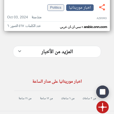
اخبار موريتانيا
Politics
Oct 03, 2024
منذ سنة
AZ95RO
عدد الكلمات: ٥٦٧ الصور: ٦
•
arabic.cnn.com
سي ان ان عربي
المزيد من الأخبار
اخبار موريتانيا على مدار الساعة
من ٣ ساعات
من ٦ ساعات
من ١٢ ساعة
من ١٦ ساعة