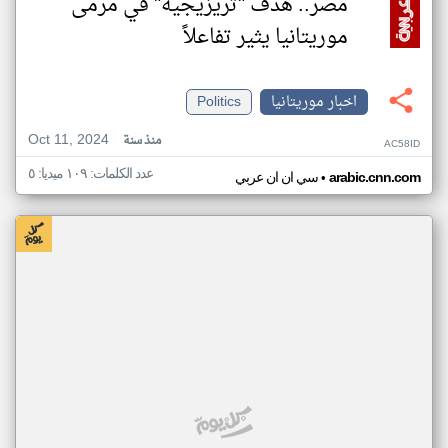
مصر.. هدف "تريزيجيه" في مرمى
موريتانيا يثير تفاعلاً
اخبار موريتانيا
Politics
Oct 11, 2024
منذ سنة
AC58ID
عدد الكلمات: ١٠٩ ميديا: ٥
•
arabic.cnn.com
سي ان ان عربي