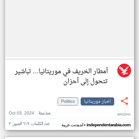
أمطار الخريف في موريتانيا... تباشير
تتحول إلى أحزان
اخبار موريتانيا
Politics
Oct 03, 2024
منذ سنة
WH28AH
عدد الكلمات: ٦١٩ الصور: ٢
•
independentarabia.com
اندبندنت عربية