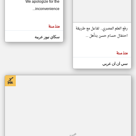
We apologize for the
inconvenience...
klyoum.com
تغيير الدولة
منذ سنة
تعبر
رفع العلم المصري.. تفاعل مع طريقة
مصادر الأخبار من موريتانيا
المقالات
الموجوده
احتفال حسام حسن بتأهل ...
سكاي نيوز عربية
اخبار موريتانيا على مدار الساعة
هنا عن
وجهة
نظر
أهم اخبار موريتانيا العاجلة والمباشرة
كاتبيها.
منذ سنة
سي ان ان عربي