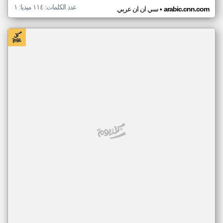
عدد الكلمات: ١١٤ ميديا: ١
•
arabic.cnn.com
سي ان ان عربي