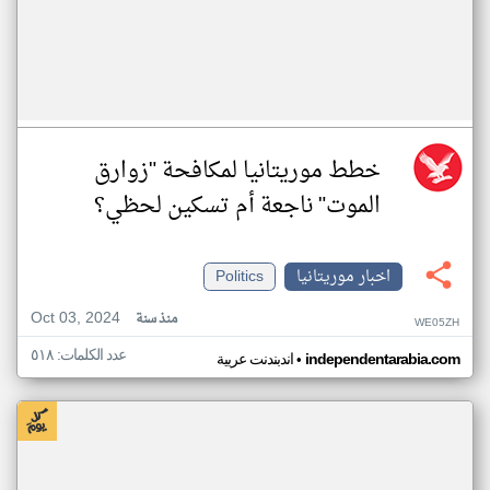
خطط موريتانيا لمكافحة "زوارق
الموت" ناجعة أم تسكين لحظي؟
اخبار موريتانيا
Politics
Oct 03, 2024
منذ سنة
WE05ZH
عدد الكلمات: ٥١٨
•
independentarabia.com
اندبندنت عربية