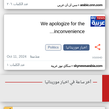
عدد الكلمات: ٢٠٦
•
arabic.cnn.com
سي ان ان عربي
We apologize for the
inconvenience...
اخبار موريتانيا
Politics
Oct 11, 2024
منذ سنة
VG00HD
عدد الكلمات: ١
•
skynewsarabia.com
سكاي نيوز عربية
أخر ساعة في اخبار موريتانيا