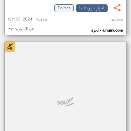
اخبار موريتانيا
Politics
Oct 03, 2024
منذ سنة
UA49OS
عدد الكلمات: ٣٧٩
•
alhurra.com
الحرة