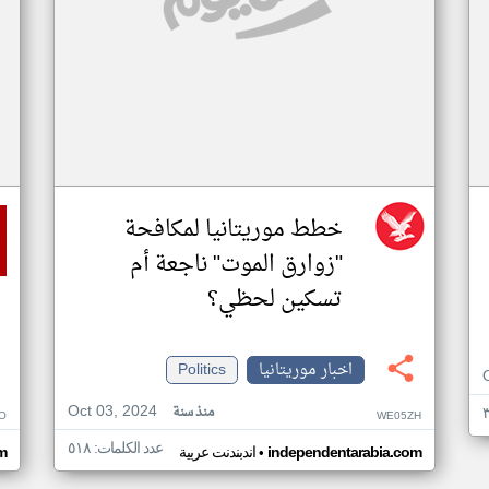
خطط موريتانيا لمكافحة
"زوارق الموت" ناجعة أم
تسكين لحظي؟
اخبار موريتانيا
Politics
Oct 03, 2024
منذ سنة
O
WE05ZH
عدد الكلمات: ٥١٨
•
independentarabia.com
اندبندنت عربية
m