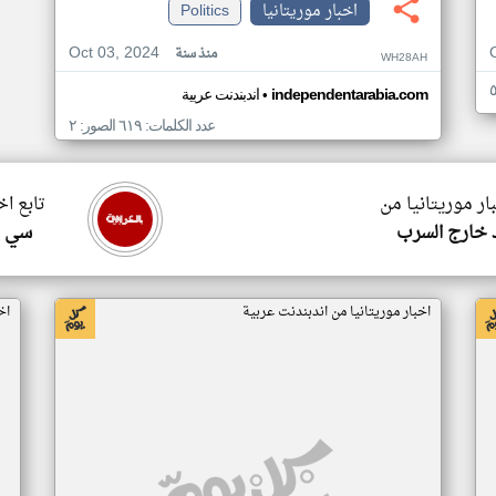
اخبار موريتانيا
Politics
Oct 03, 2024
منذ سنة
WH28AH
•
independentarabia.com
اندبندنت عربية
عدد الكلمات: ٦١٩ الصور: ٢
ار موريتانيا من
تابع اخ
 خارج السرب
سي ا
اخبار موريتانيا من اندبندنت عربية
اخ