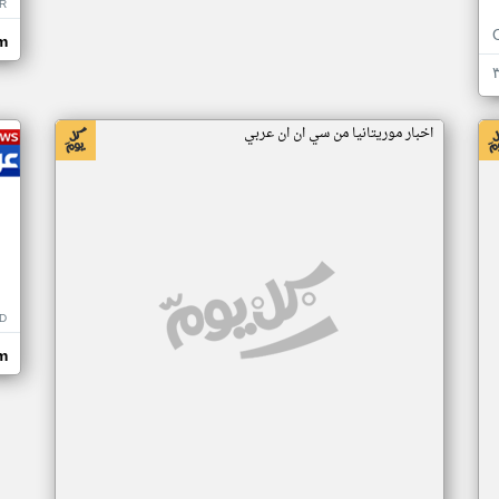
R
m
اخبار موريتانيا من سي ان ان عربي
D
m