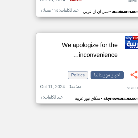
Oct 15, 2024
منذ سنة
UP28T
عدد الكلمات: ١١٤ ميديا: ١
•
arabic.cnn.co
سي ان ان عربي
We apologize for the
inconvenience...
اخبار موريتانيا
Politics
Oct 11, 2024
منذ سنة
VG00H
عدد الكلمات: ١
•
skynewsarabia.co
سكاي نيوز عربية