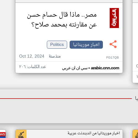
مصر.. ماذا قال حسام حسن
عن مقارنته بمحمد صلاح؟
اخبار موريتانيا
Politics
Oct 12, 2024
منذ سنة
FG17QB
عدد الكلمات: ٢٠٦
•
arabic.cnn.com
سي ان ان عربي
ا
اخبار موريتانيا من اندبندنت عربية