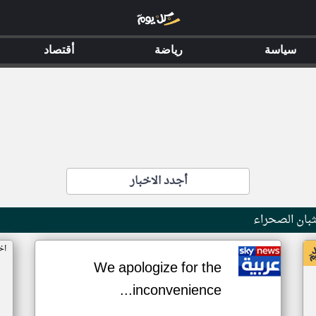
سياسة
رياضة
أقتصاد
أجدد الاخبار
بان الصحراء
اخ
We apologize for the
inconvenience...