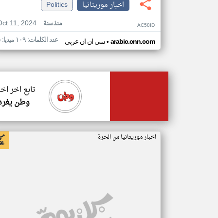
اخبار موريتانيا
Politics
Oct 11, 2024
منذ سنة
AC58ID
عدد الكلمات: ١٠٩ ميديا: ٥
•
arabic.cnn.com
سي ان ان عربي
تابع اخر اخب
وطن يغرد
اخبار موريتانيا من الحرة