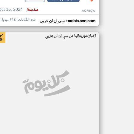
Oct 15, 2024
منذ سنة
AO78QW
عدد الكلمات: ١١٤ ميديا: ٣
•
arabic.cnn.com
سي ان ان عربي
اخبار موريتانيا من سي ان ان عربي