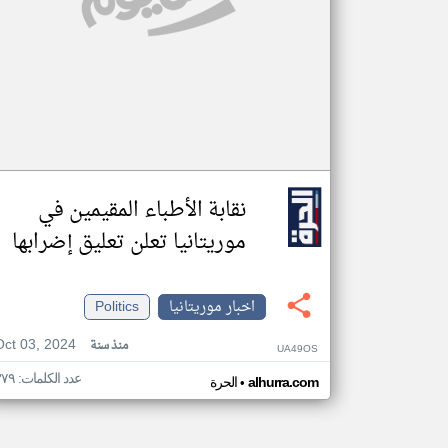
نقابة الأطباء المقيمين في
موريتانيا تعلن تعليق إضرابها
اخبار موريتانيا
Politics
Oct 03, 2024
منذ سنة
UA49OS
عدد الكلمات: ٣٧٩
•
alhurra.com
الحرة