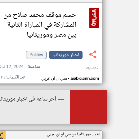
حسم موقف محمد صلاح من
المشاركة في المباراة الثانية
بين مصر وموريتانيا
اخبار موريتانيا
Politics
Oct 12, 2024
منذ سنة
ZQ93KV
عدد الكلمات: ١١٩
•
arabic.cnn.com
سي ان ان عربي
أخر ساعة في اخبار موريتاني
اخبار موريتانيا من سي ان ان عربي