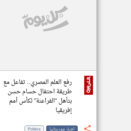
تعبر
المقالات
الموجوده
هنا عن
وجهة
نظر
كاتبيها.
رفع العلم المصري.. تفاعل مع
طريقة احتفال حسام حسن
بتأهل "الفراعنة" لكأس أمم
إفريقيا
اخبار موريتانيا
Politics