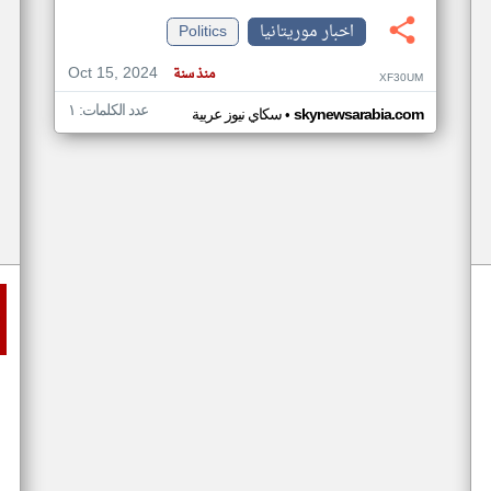
اخبار موريتانيا
Politics
Oct 15, 2024
منذ سنة
XF30UM
عدد الكلمات: ١
•
skynewsarabia.com
سكاي نيوز عربية