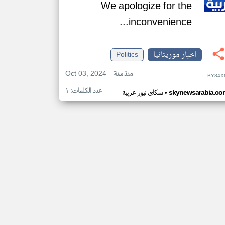
We apologize for the
inconvenience...
اخبار موريتانيا
Politics
Oct 03, 2024
منذ سنة
BY84X
عدد الكلمات: ١
•
skynewsarabia.co
سكاي نيوز عربية