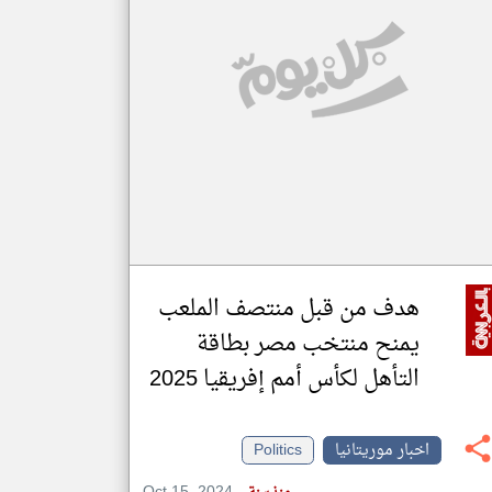
klyoum.com
تغيير الدولة
مصادر الأخبار من موريتانيا
اخبار موريتانيا على مدار الساعة
أهم اخبار موريتانيا العاجلة والمباشرة
هدف من قبل منتصف الملعب
يمنح منتخب مصر بطاقة
التأهل لكأس أمم إفريقيا 2025
اخبار موريتانيا
Politics