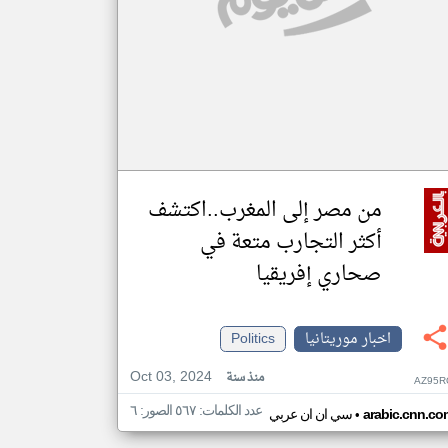
من مصر إلى المغرب..اكتشف
أكثر التجارب متعة في
صحاري إفريقيا
اخبار موريتانيا
Politics
Oct 03, 2024
منذ سنة
AZ95R
عدد الكلمات: ٥٦٧ الصور: ٦
•
arabic.cnn.co
سي ان ان عربي