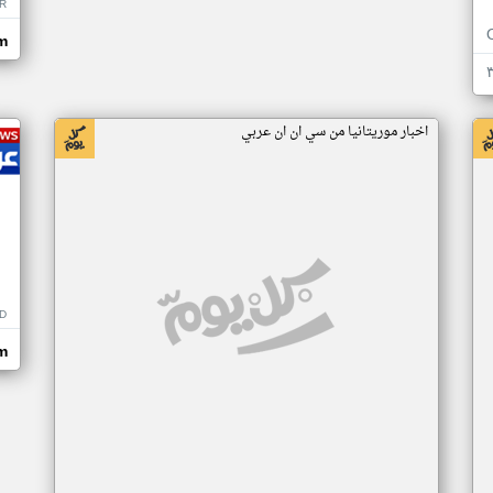
R
m
اخبار موريتانيا من سي ان ان عربي
D
m