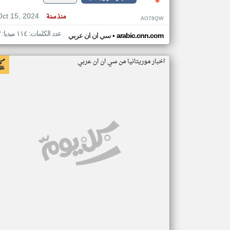
Oct 15, 2024
منذ سنة
AO78QW
عدد الكلمات: ١١٤ ميديا: ٣
•
arabic.cnn.com
سي ان ان عربي
اخبار موريتانيا من سي ان ان عربي