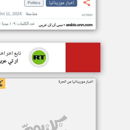
اخبار موريتانيا
Politics
Oct 11, 2024
منذ سنة
AC58ID
عدد الكلمات: ١٠٩ ميديا: ٥
•
arabic.cnn.com
سي ان ان عربي
تابع اخر اخب
ار تي عرب
اخبار موريتانيا من الحرة