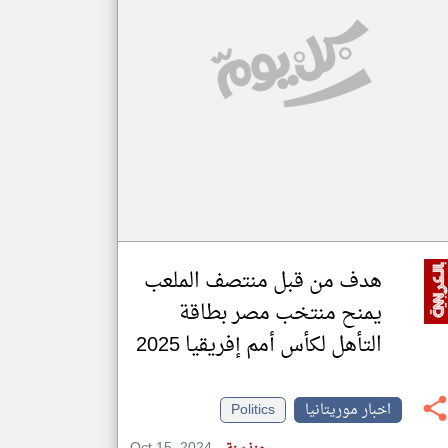
klyoum.com
تغيير الدولة
مصادر الأخبار من موريتانيا
اخبار موريتانيا على مدار الساعة
أهم اخبار موريتانيا العاجلة والمباشرة
هدف من قبل منتصف الملعب
يمنح منتخب مصر بطاقة
التأهل لكأس أمم إفريقيا 2025
اخبار موريتانيا
Politics