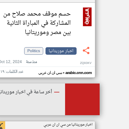
حسم موقف محمد صلاح من
المشاركة في المباراة الثانية
بين مصر وموريتانيا
اخبار موريتانيا
Politics
Oct 12, 2024
منذ سنة
ZQ93KV
عدد الكلمات: ١١٩
•
arabic.cnn.com
سي ان ان عربي
أخر ساعة في اخبار موريتاني
اخبار موريتانيا من سي ان ان عربي