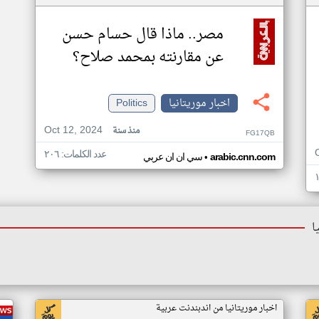
مصر.. ماذا قال حسام حسن
عن مقارنته بمحمد صلاح؟
اخبار موريتانيا
Politics
Oct 12, 2024
منذ سنة
FG17QB
عدد الكلمات: ٢٠٦
•
arabic.cnn.com
سي ان ان عربي
ا
اخبار موريتانيا من اندبندنت عربية