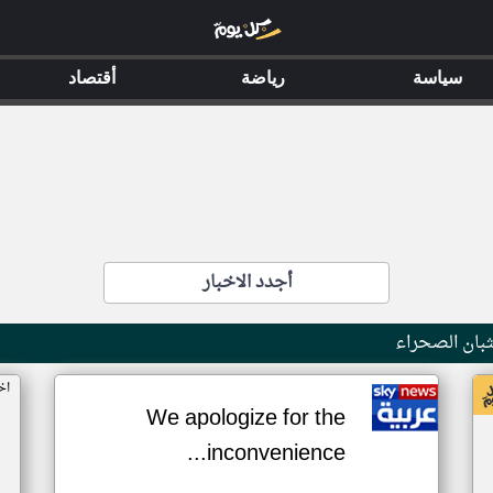
سياسة
رياضة
أقتصاد
أجدد الاخبار
بان الصحراء
اخ
We apologize for the
inconvenience...