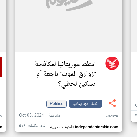
خطط موريتانيا لمكافحة
"زوارق الموت" ناجعة أم
تسكين لحظي؟
اخبار موريتانيا
Politics
Oct 03, 2024
منذ سنة
O
WE05ZH
عدد الكلمات: ٥١٨
•
independentarabia.com
اندبندنت عربية
m