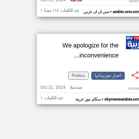
Oct 15, 2024
منذ سنة
UP28T
عدد الكلمات: ١١٤ ميديا: ١
•
arabic.cnn.co
سي ان ان عربي
We apologize for the
inconvenience...
اخبار موريتانيا
Politics
Oct 11, 2024
منذ سنة
VG00H
عدد الكلمات: ١
•
skynewsarabia.co
سكاي نيوز عربية