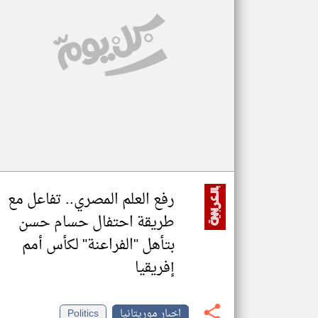
تعبر
المقالات
الموجوده
هنا عن
وجهة
نظر
كاتبيها.
رفع العلم المصري.. تفاعل مع
طريقة احتفال حسام حسن
بتأهل "الفراعنة" لكأس أمم
إفريقيا
اخبار موريتانيا
Politics