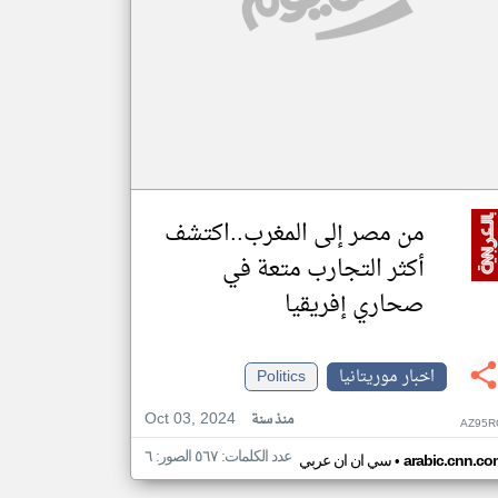
من مصر إلى المغرب..اكتشف
أكثر التجارب متعة في
صحاري إفريقيا
اخبار موريتانيا
Politics
Oct 03, 2024
منذ سنة
AZ95R
عدد الكلمات: ٥٦٧ الصور: ٦
•
arabic.cnn.co
سي ان ان عربي