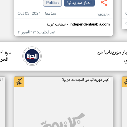
اخبار موريتانيا
Politics
Oct 03, 2024
منذ سنة
WH28AH
•
independentarabia.com
اندبندنت عربية
عدد الكلمات: ٦١٩ الصور: ٢
ار موريتانيا من
تابع اخ
ي
الحرة
اخبار موريتانيا من اندبندنت عربية
اخ