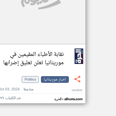
نقابة الأطباء المقيمين في
موريتانيا تعلن تعليق إضرابها
اخبار موريتانيا
Politics
Oct 03, 2024
منذ سنة
UA49OS
عدد الكلمات: ٣٧٩
•
alhurra.com
الحرة