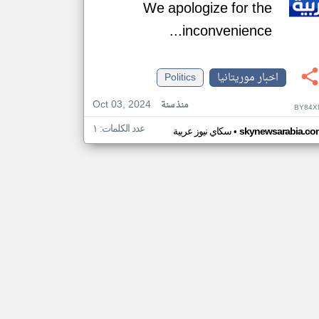
We apologize for the
inconvenience...
اخبار موريتانيا
Politics
Oct 03, 2024
منذ سنة
BY84X
عدد الكلمات: ١
•
skynewsarabia.co
سكاي نيوز عربية