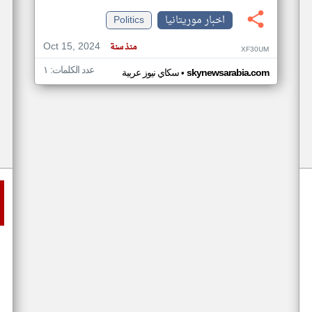
اخبار موريتانيا
Politics
Oct 15, 2024
منذ سنة
XF30UM
عدد الكلمات: ١
•
skynewsarabia.com
سكاي نيوز عربية