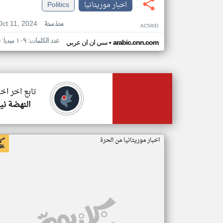
اخبار موريتانيا
Politics
Oct 11, 2024
منذ سنة
AC58ID
عدد الكلمات: ١٠٩ ميديا: ٥
•
arabic.cnn.com
سي ان ان عربي
تابع اخر اخب
النهضة ني
اخبار موريتانيا من الحرة