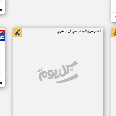
R
m
اخبار موريتانيا من سي ان ان عربي
D
m