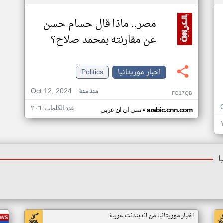
مصر.. ماذا قال حسام حسن
عن مقارنته بمحمد صلاح؟
اخبار موريتانيا
Politics
Oct 12, 2024
منذ سنة
FG17QB
عدد الكلمات: ٢٠٦
•
arabic.cnn.com
سي ان ان عربي
ا
اخبار موريتانيا من اندبندنت عربية