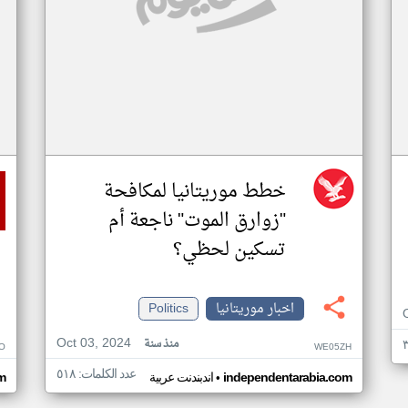
خطط موريتانيا لمكافحة
"زوارق الموت" ناجعة أم
تسكين لحظي؟
اخبار موريتانيا
Politics
Oct 03, 2024
منذ سنة
O
WE05ZH
عدد الكلمات: ٥١٨
•
independentarabia.com
اندبندنت عربية
m