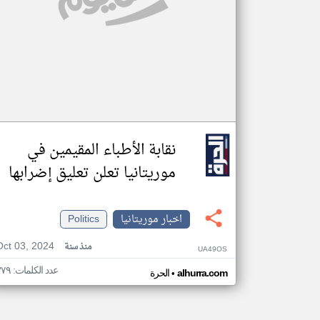
نقابة الأطباء المقيمين في
موريتانيا تعلن تعليق إضرابها
اخبار موريتانيا
Politics
Oct 03, 2024
منذ سنة
UA49OS
عدد الكلمات: ٣٧٩
•
alhurra.com
الحرة