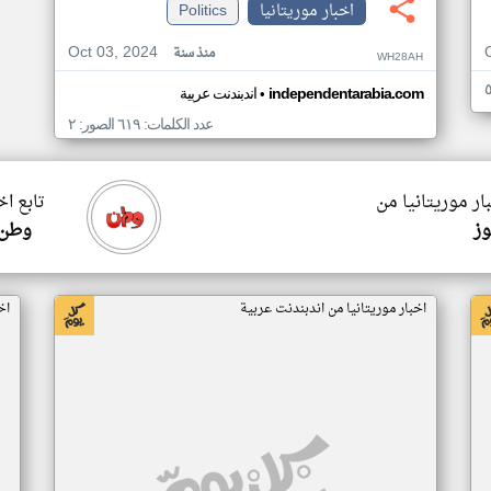
اخبار موريتانيا
Politics
Oct 03, 2024
منذ سنة
WH28AH
•
independentarabia.com
اندبندنت عربية
عدد الكلمات: ٦١٩ الصور: ٢
ار موريتانيا من
تابع اخ
وز
وطن 
اخبار موريتانيا من اندبندنت عربية
اخ