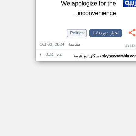
We apologize for the
inconvenience...
اخبار موريتانيا
Politics
Oct 03, 2024
منذ سنة
BY84X
عدد الكلمات: ١
•
skynewsarabia.co
سكاي نيوز عربية