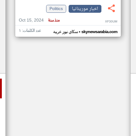
اخبار موريتانيا
Politics
Oct 15, 2024
منذ سنة
XF30UM
عدد الكلمات: ١
•
skynewsarabia.com
سكاي نيوز عربية