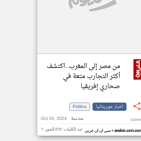
من مصر إلى المغرب..اكتشف
أكثر التجارب متعة في
صحاري إفريقيا
اخبار موريتانيا
Politics
Oct 03, 2024
منذ سنة
AZ95R
عدد الكلمات: ٥٦٧ الصور: ٦
•
arabic.cnn.co
سي ان ان عربي