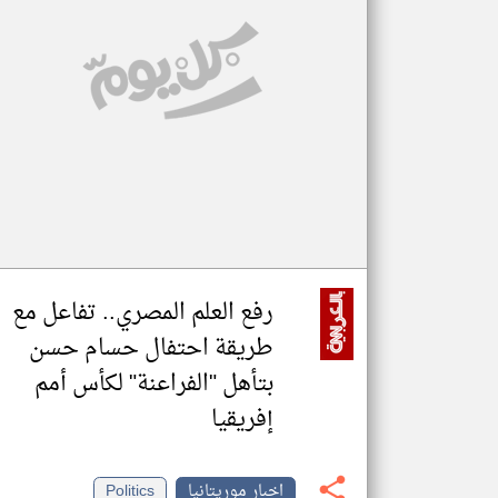
تعبر
المقالات
الموجوده
هنا عن
وجهة
نظر
كاتبيها.
رفع العلم المصري.. تفاعل مع
طريقة احتفال حسام حسن
بتأهل "الفراعنة" لكأس أمم
إفريقيا
اخبار موريتانيا
Politics