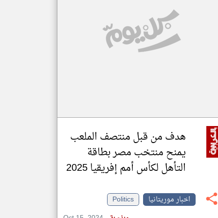
klyoum.com
تغيير الدولة
مصادر الأخبار من موريتانيا
اخبار موريتانيا على مدار الساعة
أهم اخبار موريتانيا العاجلة والمباشرة
هدف من قبل منتصف الملعب
يمنح منتخب مصر بطاقة
التأهل لكأس أمم إفريقيا 2025
اخبار موريتانيا
Politics