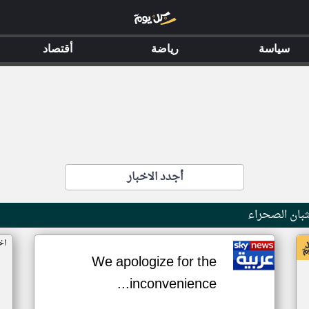
سياسة
رياضة
أقتصاد
أجدد الاخبار
بان الصحراء
اخ
We apologize for the
inconvenience...