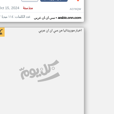
Oct 15, 2024
منذ سنة
AO78QW
عدد الكلمات: ١١٤ ميديا: ٣
•
arabic.cnn.com
سي ان ان عربي
اخبار موريتانيا من سي ان ان عربي