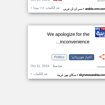
Oct 15, 2024
منذ سنة
UP28T
عدد الكلمات: ١١٤ ميديا: ١
•
arabic.cnn.co
سي ان ان عربي
We apologize for the
inconvenience...
اخبار موريتانيا
Politics
Oct 11, 2024
منذ سنة
VG00H
عدد الكلمات: ١
•
skynewsarabia.co
سكاي نيوز عربية