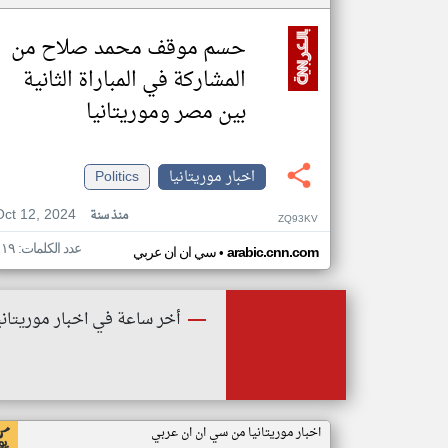
حسم موقف محمد صلاح من
المشاركة في المباراة الثانية
بين مصر وموريتانيا
اخبار موريتانيا
Politics
Oct 12, 2024
منذ سنة
ZQ93KV
عدد الكلمات: ١١٩
•
arabic.cnn.com
سي ان ان عربي
أخر ساعة في اخبار موريتاني
اخبار موريتانيا من سي ان ان عربي