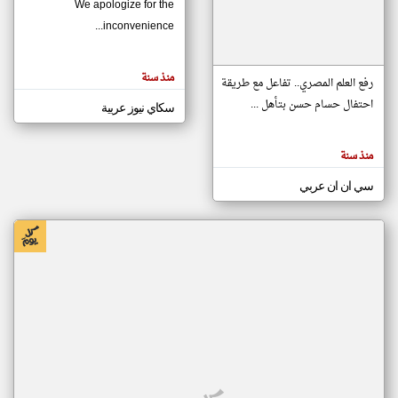
We apologize for the
inconvenience...
klyoum.com
تغيير الدولة
منذ سنة
تعبر
رفع العلم المصري.. تفاعل مع طريقة
مصادر الأخبار من موريتانيا
المقالات
الموجوده
احتفال حسام حسن بتأهل ...
سكاي نيوز عربية
اخبار موريتانيا على مدار الساعة
هنا عن
وجهة
نظر
أهم اخبار موريتانيا العاجلة والمباشرة
كاتبيها.
منذ سنة
سي ان ان عربي