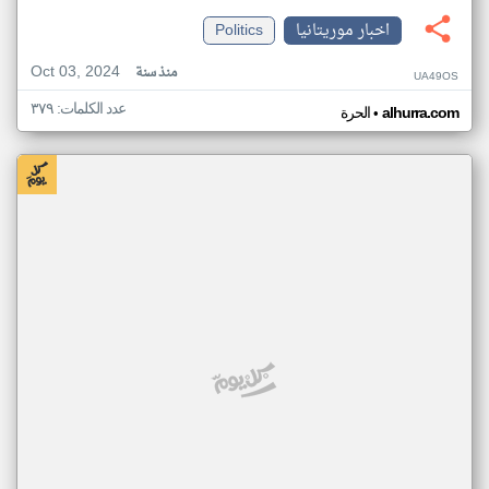
اخبار موريتانيا
Politics
Oct 03, 2024
منذ سنة
UA49OS
عدد الكلمات: ٣٧٩
•
alhurra.com
الحرة