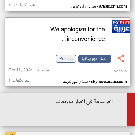
عدد الكلمات: ٢٠٦
•
arabic.cnn.com
سي ان ان عربي
We apologize for the
inconvenience...
اخبار موريتانيا
Politics
Oct 11, 2024
منذ سنة
VG00HD
عدد الكلمات: ١
•
skynewsarabia.com
سكاي نيوز عربية
أخر ساعة في اخبار موريتانيا