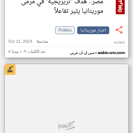
مصر.. هدف "تريزيجيه" في مرمى
موريتانيا يثير تفاعلاً
اخبار موريتانيا
Politics
Oct 11, 2024
منذ سنة
AC58ID
عدد الكلمات: ١٠٩ ميديا: ٥
•
arabic.cnn.com
سي ان ان عربي