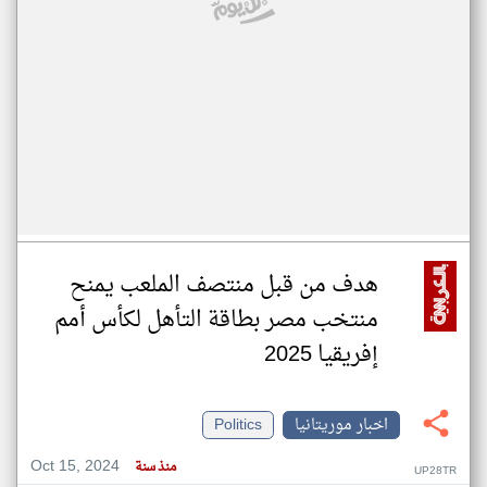
هدف من قبل منتصف الملعب يمنح
منتخب مصر بطاقة التأهل لكأس أمم
إفريقيا 2025
اخبار موريتانيا
Politics
Oct 15, 2024
منذ سنة
UP28TR