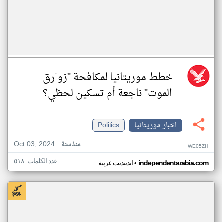
خطط موريتانيا لمكافحة "زوارق
الموت" ناجعة أم تسكين لحظي؟
اخبار موريتانيا
Politics
Oct 03, 2024
منذ سنة
WE05ZH
عدد الكلمات: ٥١٨
•
independentarabia.com
اندبندنت عربية