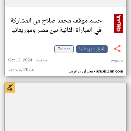
حسم موقف محمد صلاح من المشاركة
في المباراة الثانية بين مصر وموريتانيا
اخبار موريتانيا
Politics
Oct 12, 2024
منذ سنة
ZQ93KV
عدد الكلمات: ١١٩
•
arabic.cnn.com
سي ان ان عربي