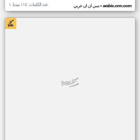
عدد الكلمات: ١١٤ ميديا: ١
•
arabic.cnn.com
سي ان ان عربي