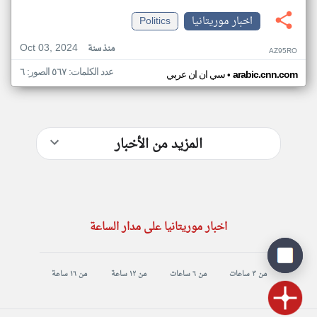
اخبار موريتانيا
Politics
Oct 03, 2024
منذ سنة
AZ95RO
عدد الكلمات: ٥٦٧ الصور: ٦
•
arabic.cnn.com
سي ان ان عربي
المزيد من الأخبار
اخبار موريتانيا على مدار الساعة
من ٣ ساعات
من ٦ ساعات
من ١٢ ساعة
من ١٦ ساعة