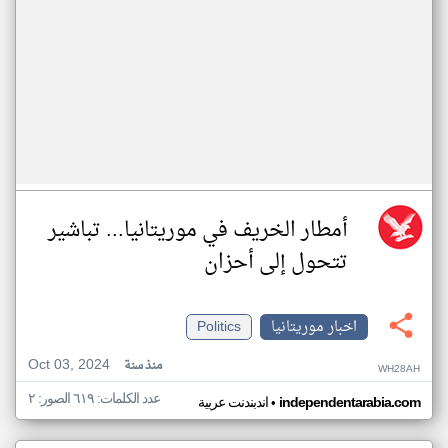
أمطار الخريف في موريتانيا... تباشير
تتحول إلى أحزان
اخبار موريتانيا
Politics
Oct 03, 2024
منذ سنة
WH28AH
عدد الكلمات: ٦١٩ الصور: ٢
•
independentarabia.com
اندبندنت عربية