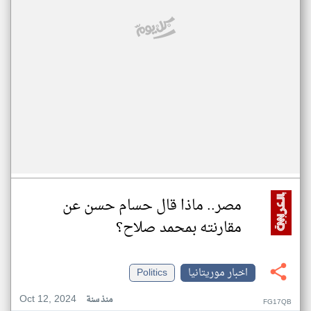
مصر.. ماذا قال حسام حسن عن
مقارنته بمحمد صلاح؟
اخبار موريتانيا
Politics
Oct 12, 2024
منذ سنة
FG17QB