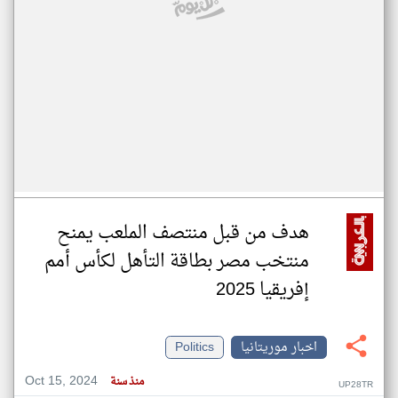
هدف من قبل منتصف الملعب يمنح
منتخب مصر بطاقة التأهل لكأس أمم
إفريقيا 2025
اخبار موريتانيا
Politics
Oct 15, 2024
منذ سنة
UP28TR