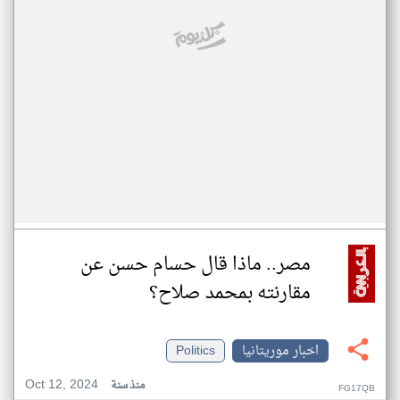
مصر.. ماذا قال حسام حسن عن
مقارنته بمحمد صلاح؟
اخبار موريتانيا
Politics
Oct 12, 2024
منذ سنة
FG17QB