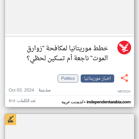
خطط موريتانيا لمكافحة "زوارق
الموت" ناجعة أم تسكين لحظي؟
اخبار موريتانيا
Politics
Oct 03, 2024
منذ سنة
WE05ZH
عدد الكلمات: ٥١٨
•
independentarabia.com
اندبندنت عربية