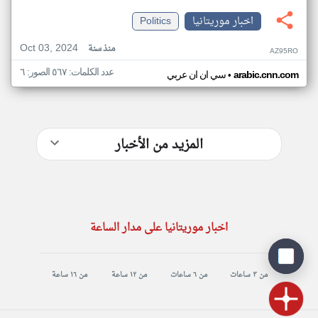
اخبار موريتانيا
Politics
Oct 03, 2024
منذ سنة
AZ95RO
عدد الكلمات: ٥٦٧ الصور: ٦
•
arabic.cnn.com
سي ان ان عربي
المزيد من الأخبار
اخبار موريتانيا على مدار الساعة
من ٣ ساعات
من ٦ ساعات
من ١٢ ساعة
من ١٦ ساعة