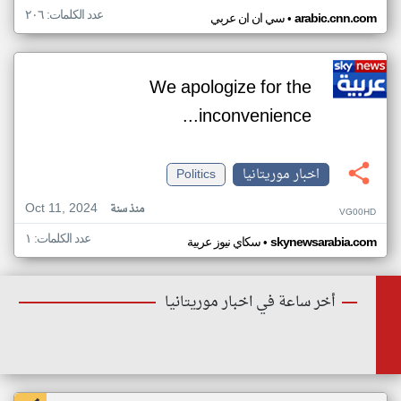
عدد الكلمات: ٢٠٦
•
arabic.cnn.com
سي ان ان عربي
We apologize for the
inconvenience...
اخبار موريتانيا
Politics
Oct 11, 2024
منذ سنة
VG00HD
عدد الكلمات: ١
•
skynewsarabia.com
سكاي نيوز عربية
أخر ساعة في اخبار موريتانيا