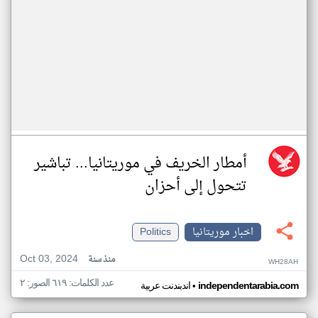
أمطار الخريف في موريتانيا... تباشير
تتحول إلى أحزان
اخبار موريتانيا
Politics
Oct 03, 2024
منذ سنة
WH28AH
عدد الكلمات: ٦١٩ الصور: ٢
•
independentarabia.com
اندبندنت عربية