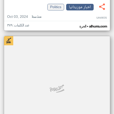
اخبار موريتانيا
Politics
Oct 03, 2024
منذ سنة
UA49OS
عدد الكلمات: ٣٧٩
•
alhurra.com
الحرة