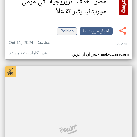
مصر.. هدف "تريزيجيه" في مرمى
موريتانيا يثير تفاعلاً
اخبار موريتانيا
Politics
Oct 11, 2024
منذ سنة
AC58ID
عدد الكلمات: ١٠٩ ميديا: ٥
•
arabic.cnn.com
سي ان ان عربي