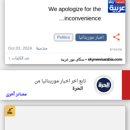
We apologize for the
inconvenience...
اخبار موريتانيا
Politics
Oct 03, 2024
منذ سنة
BY84XM
عدد الكلمات: ١
•
skynewsarabia.com
سكاي نيوز عربية
تابع اخر اخبار موريتانيا من
الحرة
مصادر أخرى