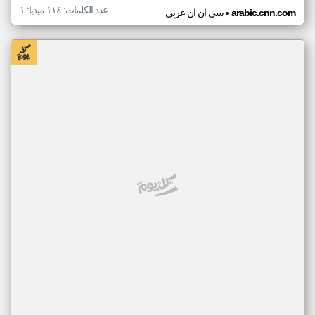
عدد الكلمات: ١١٤ ميديا: ١
•
arabic.cnn.com
سي ان ان عربي