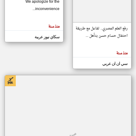
We apologize for the
inconvenience...
klyoum.com
تغيير الدولة
منذ سنة
تعبر
رفع العلم المصري.. تفاعل مع طريقة
مصادر الأخبار من موريتانيا
المقالات
الموجوده
احتفال حسام حسن بتأهل ...
سكاي نيوز عربية
اخبار موريتانيا على مدار الساعة
هنا عن
وجهة
نظر
أهم اخبار موريتانيا العاجلة والمباشرة
كاتبيها.
منذ سنة
سي ان ان عربي