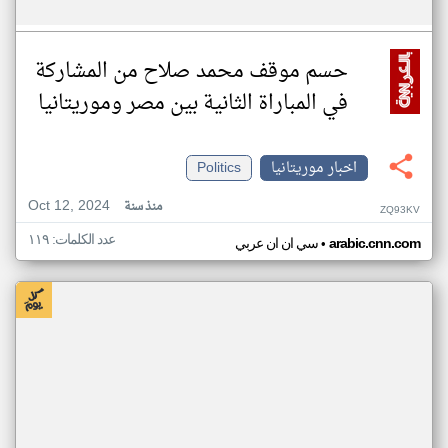
حسم موقف محمد صلاح من المشاركة
في المباراة الثانية بين مصر وموريتانيا
اخبار موريتانيا
Politics
Oct 12, 2024
منذ سنة
ZQ93KV
عدد الكلمات: ١١٩
•
arabic.cnn.com
سي ان ان عربي