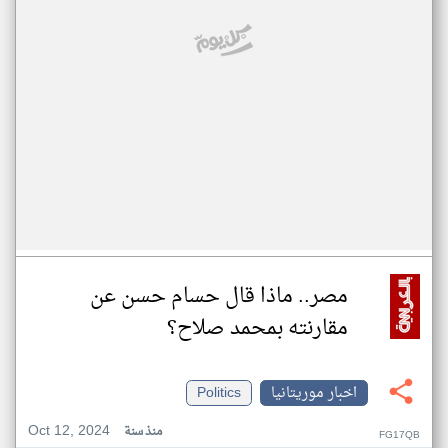
مصر.. ماذا قال حسام حسن عن
مقارنته بمحمد صلاح؟
اخبار موريتانيا
Politics
Oct 12, 2024
منذ سنة
FG17QB