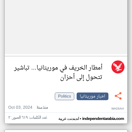
أمطار الخريف في موريتانيا... تباشير
تتحول إلى أحزان
اخبار موريتانيا
Politics
Oct 03, 2024
منذ سنة
WH28AH
عدد الكلمات: ٦١٩ الصور: ٢
•
independentarabia.com
اندبندنت عربية