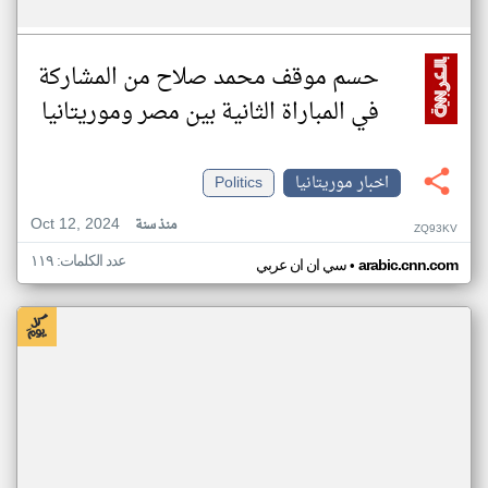
حسم موقف محمد صلاح من المشاركة
في المباراة الثانية بين مصر وموريتانيا
اخبار موريتانيا
Politics
Oct 12, 2024
منذ سنة
ZQ93KV
عدد الكلمات: ١١٩
•
arabic.cnn.com
سي ان ان عربي