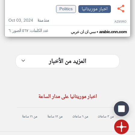
اخبار موريتانيا
Politics
Oct 03, 2024
منذ سنة
AZ95RO
عدد الكلمات: ٥٦٧ الصور: ٦
•
arabic.cnn.com
سي ان ان عربي
المزيد من الأخبار
اخبار موريتانيا على مدار الساعة
من ٣ ساعات
من ٦ ساعات
من ١٢ ساعة
من ١٦ ساعة