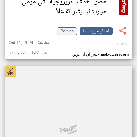
مصر.. هدف "تريزيجيه" في مرمى
موريتانيا يثير تفاعلاً
اخبار موريتانيا
Politics
Oct 11, 2024
منذ سنة
AC58ID
عدد الكلمات: ١٠٩ ميديا: ٥
•
arabic.cnn.com
سي ان ان عربي