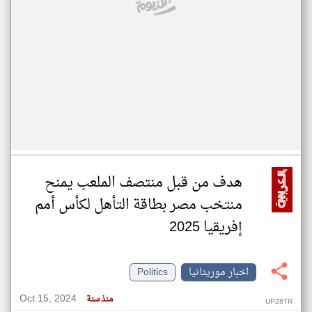
هدف من قبل منتصف الملعب يمنح
منتخب مصر بطاقة التأهل لكأس أمم
إفريقيا 2025
اخبار موريتانيا
Politics
Oct 15, 2024
منذ سنة
UP28TR