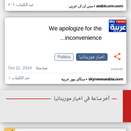
عدد الكلمات: ٢٠٦
•
arabic.cnn.com
سي ان ان عربي
We apologize for the
inconvenience...
اخبار موريتانيا
Politics
Oct 11, 2024
منذ سنة
VG00HD
عدد الكلمات: ١
•
skynewsarabia.com
سكاي نيوز عربية
أخر ساعة في اخبار موريتانيا