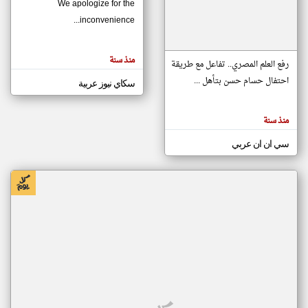
We apologize for the
inconvenience...
klyoum.com
تغيير الدولة
منذ سنة
تعبر
رفع العلم المصري.. تفاعل مع طريقة
مصادر الأخبار من موريتانيا
المقالات
الموجوده
احتفال حسام حسن بتأهل ...
سكاي نيوز عربية
اخبار موريتانيا على مدار الساعة
هنا عن
وجهة
نظر
أهم اخبار موريتانيا العاجلة والمباشرة
كاتبيها.
منذ سنة
سي ان ان عربي