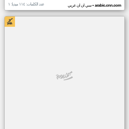
عدد الكلمات: ١١٤ ميديا: ١
•
arabic.cnn.com
سي ان ان عربي