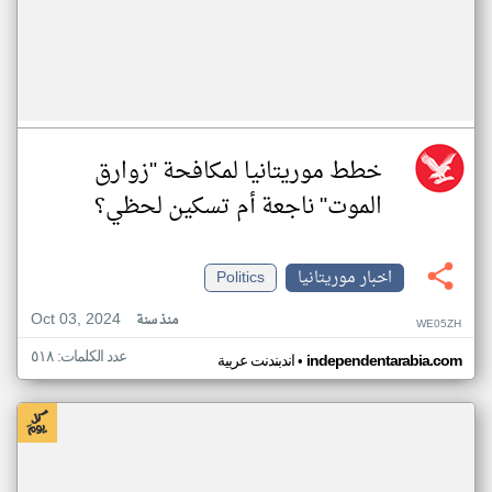
خطط موريتانيا لمكافحة "زوارق
الموت" ناجعة أم تسكين لحظي؟
اخبار موريتانيا
Politics
Oct 03, 2024
منذ سنة
WE05ZH
عدد الكلمات: ٥١٨
•
independentarabia.com
اندبندنت عربية