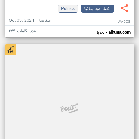
اخبار موريتانيا
Politics
Oct 03, 2024
منذ سنة
UA49OS
عدد الكلمات: ٣٧٩
•
alhurra.com
الحرة