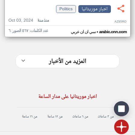
اخبار موريتانيا
Politics
Oct 03, 2024
منذ سنة
AZ95RO
عدد الكلمات: ٥٦٧ الصور: ٦
•
arabic.cnn.com
سي ان ان عربي
المزيد من الأخبار
اخبار موريتانيا على مدار الساعة
من ٣ ساعات
من ٦ ساعات
من ١٢ ساعة
من ١٦ ساعة