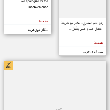
We apologize for the
inconvenience...
klyoum.com
تغيير الدولة
منذ سنة
تعبر
رفع العلم المصري.. تفاعل مع طريقة
مصادر الأخبار من موريتانيا
المقالات
الموجوده
احتفال حسام حسن بتأهل ...
سكاي نيوز عربية
اخبار موريتانيا على مدار الساعة
هنا عن
وجهة
نظر
أهم اخبار موريتانيا العاجلة والمباشرة
كاتبيها.
منذ سنة
سي ان ان عربي