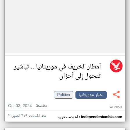
أمطار الخريف في موريتانيا... تباشير
تتحول إلى أحزان
اخبار موريتانيا
Politics
Oct 03, 2024
منذ سنة
WH28AH
عدد الكلمات: ٦١٩ الصور: ٢
•
independentarabia.com
اندبندنت عربية