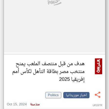
هدف من قبل منتصف الملعب يمنح
منتخب مصر بطاقة التأهل لكأس أمم
إفريقيا 2025
اخبار موريتانيا
Politics
Oct 15, 2024
منذ سنة
UP28TR