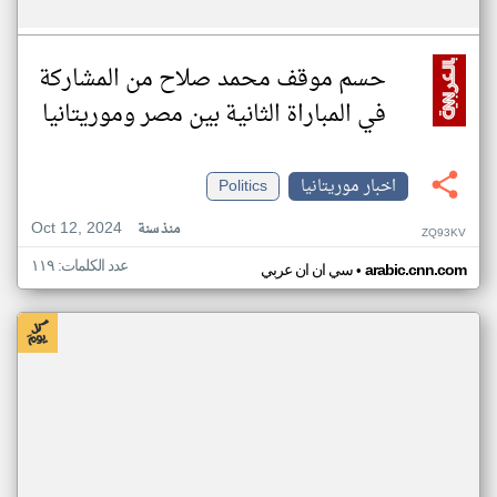
حسم موقف محمد صلاح من المشاركة
في المباراة الثانية بين مصر وموريتانيا
اخبار موريتانيا
Politics
Oct 12, 2024
منذ سنة
ZQ93KV
عدد الكلمات: ١١٩
•
arabic.cnn.com
سي ان ان عربي