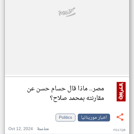
مصر.. ماذا قال حسام حسن عن
مقارنته بمحمد صلاح؟
اخبار موريتانيا
Politics
Oct 12, 2024
منذ سنة
FG17QB