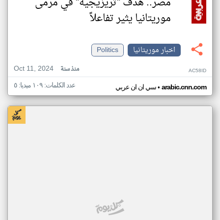
مصر.. هدف "تريزيجيه" في مرمى
موريتانيا يثير تفاعلاً
اخبار موريتانيا
Politics
Oct 11, 2024
منذ سنة
AC58ID
عدد الكلمات: ١٠٩ ميديا: ٥
•
arabic.cnn.com
سي ان ان عربي