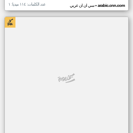
عدد الكلمات: ١١٤ ميديا: ١
•
arabic.cnn.com
سي ان ان عربي