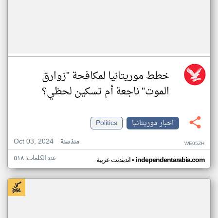
خطط موريتانيا لمكافحة "زوارق
الموت" ناجعة أم تسكين لحظي؟
اخبار موريتانيا
Politics
Oct 03, 2024
منذ سنة
WE05ZH
عدد الكلمات: ٥١٨
•
independentarabia.com
اندبندنت عربية