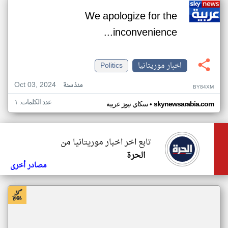
We apologize for the
inconvenience...
اخبار موريتانيا
Politics
Oct 03, 2024
منذ سنة
BY84XM
عدد الكلمات: ١
•
skynewsarabia.com
سكاي نيوز عربية
تابع اخر اخبار موريتانيا من
الحرة
مصادر أخرى