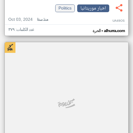
اخبار موريتانيا
Politics
Oct 03, 2024
منذ سنة
UA49OS
عدد الكلمات: ٣٧٩
•
alhurra.com
الحرة