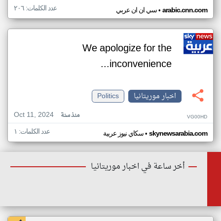
عدد الكلمات: ٢٠٦
•
arabic.cnn.com
سي ان ان عربي
We apologize for the
inconvenience...
اخبار موريتانيا
Politics
Oct 11, 2024
منذ سنة
VG00HD
عدد الكلمات: ١
•
skynewsarabia.com
سكاي نيوز عربية
أخر ساعة في اخبار موريتانيا