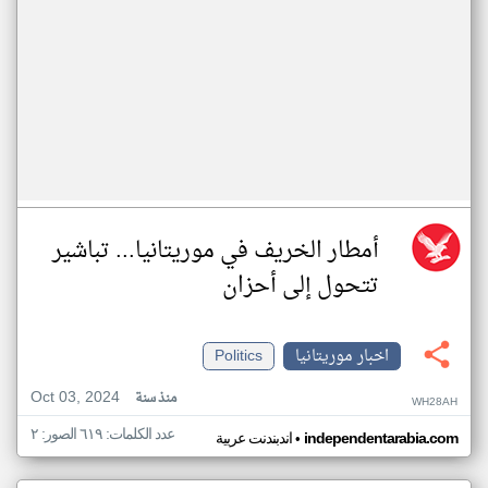
أمطار الخريف في موريتانيا... تباشير
تتحول إلى أحزان
اخبار موريتانيا
Politics
Oct 03, 2024
منذ سنة
WH28AH
عدد الكلمات: ٦١٩ الصور: ٢
•
independentarabia.com
اندبندنت عربية