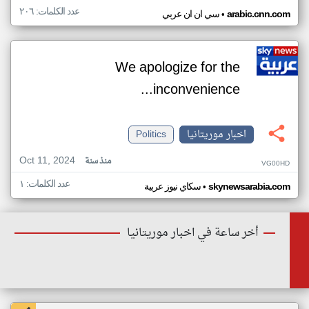
عدد الكلمات: ٢٠٦
•
arabic.cnn.com
سي ان ان عربي
We apologize for the
inconvenience...
اخبار موريتانيا
Politics
Oct 11, 2024
منذ سنة
VG00HD
عدد الكلمات: ١
•
skynewsarabia.com
سكاي نيوز عربية
أخر ساعة في اخبار موريتانيا