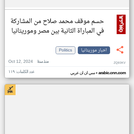
حسم موقف محمد صلاح من المشاركة
في المباراة الثانية بين مصر وموريتانيا
اخبار موريتانيا
Politics
Oct 12, 2024
منذ سنة
ZQ93KV
عدد الكلمات: ١١٩
•
arabic.cnn.com
سي ان ان عربي