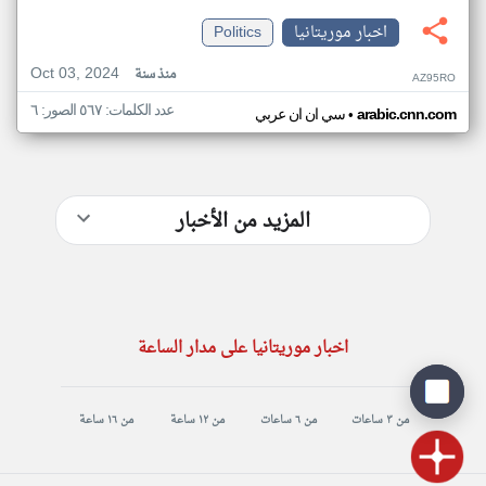
اخبار موريتانيا
Politics
Oct 03, 2024
منذ سنة
AZ95RO
عدد الكلمات: ٥٦٧ الصور: ٦
•
arabic.cnn.com
سي ان ان عربي
المزيد من الأخبار
اخبار موريتانيا على مدار الساعة
من ٣ ساعات
من ٦ ساعات
من ١٢ ساعة
من ١٦ ساعة