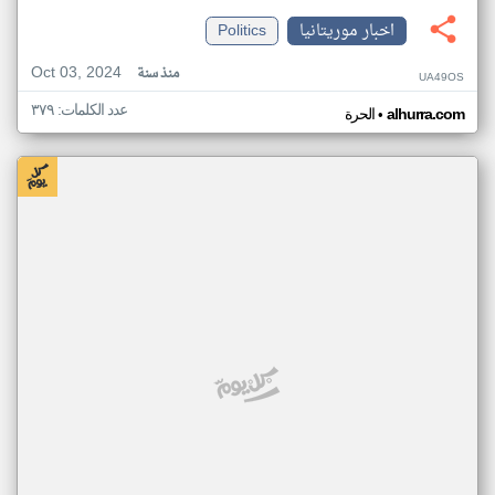
اخبار موريتانيا
Politics
Oct 03, 2024
منذ سنة
UA49OS
عدد الكلمات: ٣٧٩
•
alhurra.com
الحرة