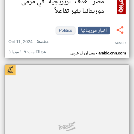
مصر.. هدف "تريزيجيه" في مرمى
موريتانيا يثير تفاعلاً
اخبار موريتانيا
Politics
Oct 11, 2024
منذ سنة
AC58ID
عدد الكلمات: ١٠٩ ميديا: ٥
•
arabic.cnn.com
سي ان ان عربي