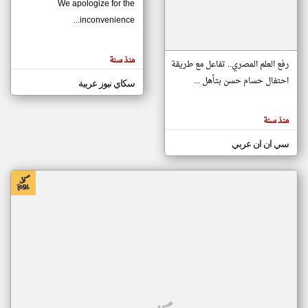
We apologize for the
inconvenience...
klyoum.com
تغيير الدولة
منذ سنة
تعبر
رفع العلم المصري.. تفاعل مع طريقة
مصادر الأخبار من موريتانيا
المقالات
الموجوده
احتفال حسام حسن بتأهل ...
سكاي نيوز عربية
اخبار موريتانيا على مدار الساعة
هنا عن
وجهة
نظر
أهم اخبار موريتانيا العاجلة والمباشرة
كاتبيها.
منذ سنة
سي ان ان عربي