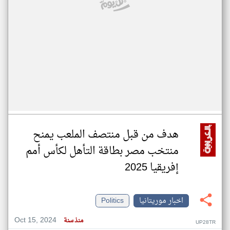
هدف من قبل منتصف الملعب يمنح
منتخب مصر بطاقة التأهل لكأس أمم
إفريقيا 2025
اخبار موريتانيا
Politics
Oct 15, 2024
منذ سنة
UP28TR