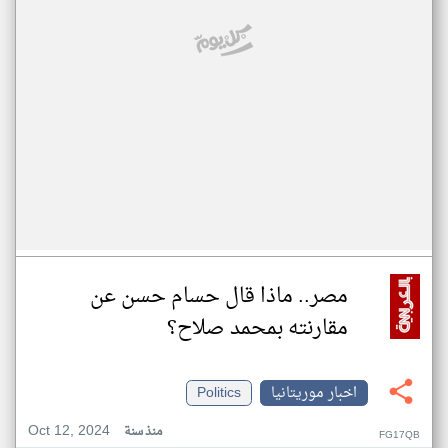
مصر.. ماذا قال حسام حسن عن
مقارنته بمحمد صلاح؟
اخبار موريتانيا
Politics
Oct 12, 2024
منذ سنة
FG17QB