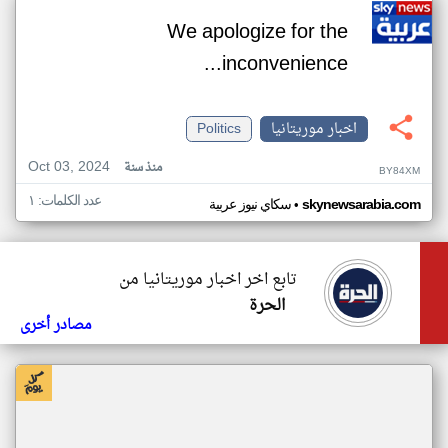
We apologize for the
inconvenience...
اخبار موريتانيا
Politics
Oct 03, 2024
منذ سنة
BY84XM
عدد الكلمات: ١
•
skynewsarabia.com
سكاي نيوز عربية
تابع اخر اخبار موريتانيا من
الحرة
مصادر أخرى