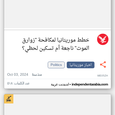
خطط موريتانيا لمكافحة "زوارق
الموت" ناجعة أم تسكين لحظي؟
اخبار موريتانيا
Politics
Oct 03, 2024
منذ سنة
WE05ZH
عدد الكلمات: ٥١٨
•
independentarabia.com
اندبندنت عربية