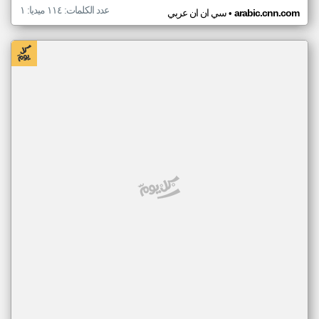
عدد الكلمات: ١١٤ ميديا: ١
•
arabic.cnn.com
سي ان ان عربي