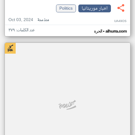
اخبار موريتانيا
Politics
Oct 03, 2024
منذ سنة
UA49OS
عدد الكلمات: ٣٧٩
•
alhurra.com
الحرة