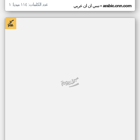
عدد الكلمات: ١١٤ ميديا: ١
•
arabic.cnn.com
سي ان ان عربي