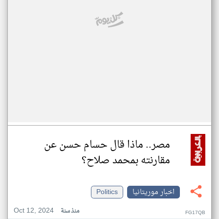
مصر.. ماذا قال حسام حسن عن
مقارنته بمحمد صلاح؟
اخبار موريتانيا
Politics
Oct 12, 2024
منذ سنة
FG17QB