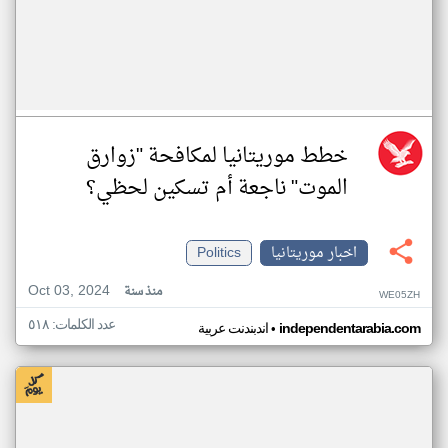
خطط موريتانيا لمكافحة "زوارق
الموت" ناجعة أم تسكين لحظي؟
اخبار موريتانيا
Politics
Oct 03, 2024
منذ سنة
WE05ZH
عدد الكلمات: ٥١٨
•
independentarabia.com
اندبندنت عربية