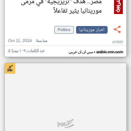
مصر.. هدف "تريزيجيه" في مرمى
موريتانيا يثير تفاعلاً
اخبار موريتانيا
Politics
Oct 11, 2024
منذ سنة
AC58ID
عدد الكلمات: ١٠٩ ميديا: ٥
•
arabic.cnn.com
سي ان ان عربي