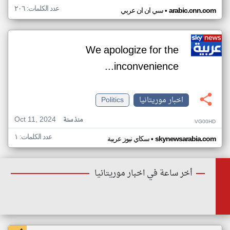
عدد الكلمات: ٢٠٦
•
arabic.cnn.com
سي ان ان عربي
We apologize for the
inconvenience...
اخبار موريتانيا
Politics
Oct 11, 2024
منذ سنة
VG00HD
عدد الكلمات: ١
•
skynewsarabia.com
سكاي نيوز عربية
أخر ساعة في اخبار موريتانيا