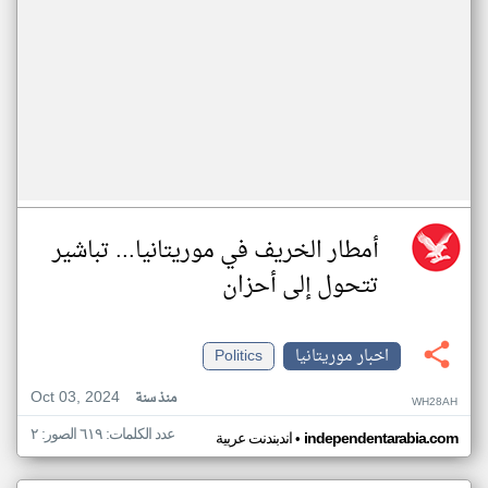
أمطار الخريف في موريتانيا... تباشير
تتحول إلى أحزان
اخبار موريتانيا
Politics
Oct 03, 2024
منذ سنة
WH28AH
عدد الكلمات: ٦١٩ الصور: ٢
•
independentarabia.com
اندبندنت عربية