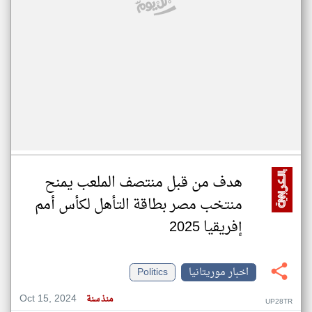
هدف من قبل منتصف الملعب يمنح
منتخب مصر بطاقة التأهل لكأس أمم
إفريقيا 2025
اخبار موريتانيا
Politics
Oct 15, 2024
منذ سنة
UP28TR