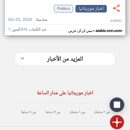
اخبار موريتانيا
Politics
Oct 03, 2024
منذ سنة
AZ95RO
عدد الكلمات: ٥٦٧ الصور: ٦
•
arabic.cnn.com
سي ان ان عربي
المزيد من الأخبار
اخبار موريتانيا على مدار الساعة
من ٣ ساعات
من ٦ ساعات
من ١٢ ساعة
من ١٦ ساعة