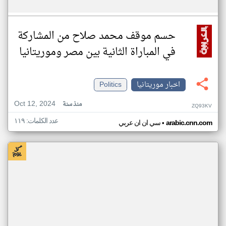
حسم موقف محمد صلاح من المشاركة
في المباراة الثانية بين مصر وموريتانيا
اخبار موريتانيا
Politics
Oct 12, 2024
منذ سنة
ZQ93KV
عدد الكلمات: ١١٩
•
arabic.cnn.com
سي ان ان عربي