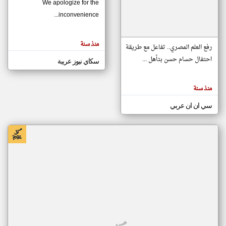
We apologize for the
inconvenience...
klyoum.com
تغيير الدولة
منذ سنة
تعبر
رفع العلم المصري.. تفاعل مع طريقة
مصادر الأخبار من موريتانيا
المقالات
الموجوده
احتفال حسام حسن بتأهل ...
سكاي نيوز عربية
اخبار موريتانيا على مدار الساعة
هنا عن
وجهة
نظر
أهم اخبار موريتانيا العاجلة والمباشرة
كاتبيها.
منذ سنة
سي ان ان عربي