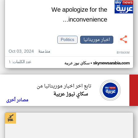
We apologize for the
inconvenience...
اخبار موريتانيا
Politics
Oct 03, 2024
منذ سنة
BY84XM
عدد الكلمات: ١
•
skynewsarabia.com
سكاي نيوز عربية
تابع اخر اخبار موريتانيا من
سكاي نيوز عربية
مصادر أخرى