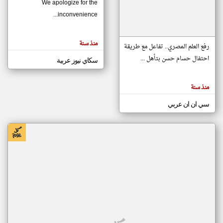
We apologize for the
inconvenience...
klyoum.com
تغيير الدولة
منذ سنة
تعبر
رفع العلم المصري.. تفاعل مع طريقة
مصادر الأخبار من موريتانيا
المقالات
الموجوده
احتفال حسام حسن بتأهل ...
سكاي نيوز عربية
اخبار موريتانيا على مدار الساعة
هنا عن
وجهة
نظر
أهم اخبار موريتانيا العاجلة والمباشرة
كاتبيها.
منذ سنة
سي ان ان عربي