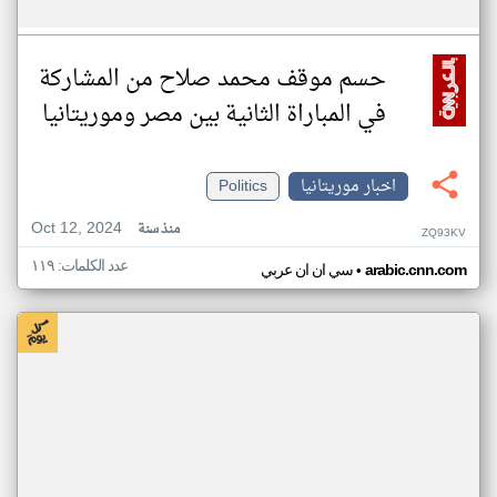
حسم موقف محمد صلاح من المشاركة
في المباراة الثانية بين مصر وموريتانيا
اخبار موريتانيا
Politics
Oct 12, 2024
منذ سنة
ZQ93KV
عدد الكلمات: ١١٩
•
arabic.cnn.com
سي ان ان عربي