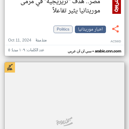
مصر.. هدف "تريزيجيه" في مرمى
موريتانيا يثير تفاعلاً
اخبار موريتانيا
Politics
Oct 11, 2024
منذ سنة
AC58ID
عدد الكلمات: ١٠٩ ميديا: ٥
•
arabic.cnn.com
سي ان ان عربي