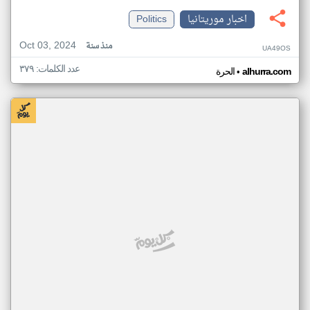
اخبار موريتانيا
Politics
Oct 03, 2024
منذ سنة
UA49OS
عدد الكلمات: ٣٧٩
•
alhurra.com
الحرة