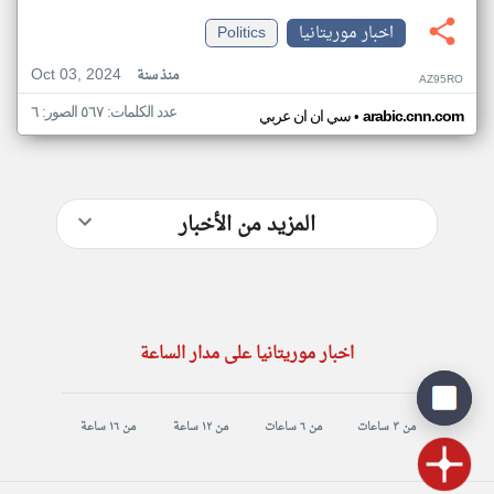
اخبار موريتانيا
Politics
Oct 03, 2024
منذ سنة
AZ95RO
عدد الكلمات: ٥٦٧ الصور: ٦
•
arabic.cnn.com
سي ان ان عربي
المزيد من الأخبار
اخبار موريتانيا على مدار الساعة
من ٣ ساعات
من ٦ ساعات
من ١٢ ساعة
من ١٦ ساعة