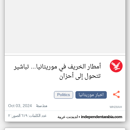
أمطار الخريف في موريتانيا... تباشير
تتحول إلى أحزان
اخبار موريتانيا
Politics
Oct 03, 2024
منذ سنة
WH28AH
عدد الكلمات: ٦١٩ الصور: ٢
•
independentarabia.com
اندبندنت عربية