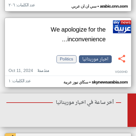
عدد الكلمات: ٢٠٦
•
arabic.cnn.com
سي ان ان عربي
We apologize for the
inconvenience...
اخبار موريتانيا
Politics
Oct 11, 2024
منذ سنة
VG00HD
عدد الكلمات: ١
•
skynewsarabia.com
سكاي نيوز عربية
أخر ساعة في اخبار موريتانيا