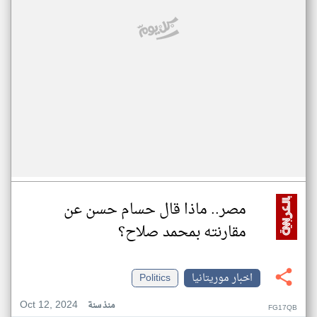
مصر.. ماذا قال حسام حسن عن
مقارنته بمحمد صلاح؟
اخبار موريتانيا
Politics
Oct 12, 2024
منذ سنة
FG17QB