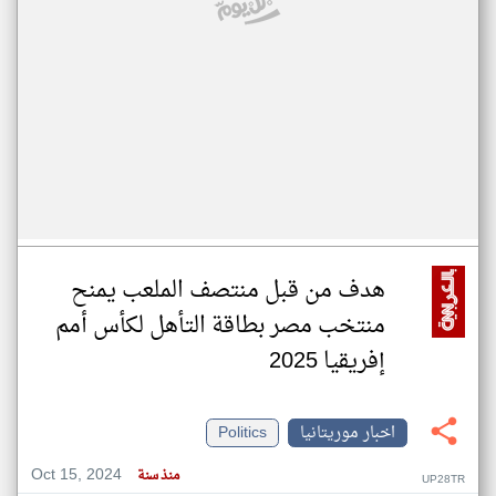
هدف من قبل منتصف الملعب يمنح
منتخب مصر بطاقة التأهل لكأس أمم
إفريقيا 2025
اخبار موريتانيا
Politics
Oct 15, 2024
منذ سنة
UP28TR