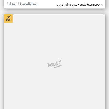
عدد الكلمات: ١١٤ ميديا: ١
•
arabic.cnn.com
سي ان ان عربي