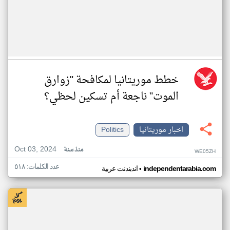
خطط موريتانيا لمكافحة "زوارق
الموت" ناجعة أم تسكين لحظي؟
اخبار موريتانيا
Politics
Oct 03, 2024
منذ سنة
WE05ZH
عدد الكلمات: ٥١٨
•
independentarabia.com
اندبندنت عربية