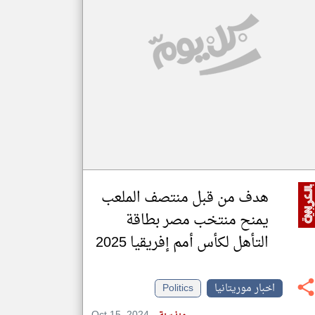
klyoum.com
تغيير الدولة
مصادر الأخبار من موريتانيا
اخبار موريتانيا على مدار الساعة
أهم اخبار موريتانيا العاجلة والمباشرة
هدف من قبل منتصف الملعب
يمنح منتخب مصر بطاقة
التأهل لكأس أمم إفريقيا 2025
اخبار موريتانيا
Politics