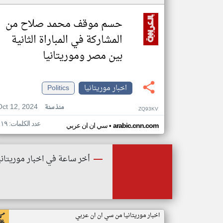
حسم موقف محمد صلاح من
المشاركة في المباراة الثانية
بين مصر وموريتانيا
اخبار موريتانيا
Politics
Oct 12, 2024
منذ سنة
ZQ93KV
عدد الكلمات: ١١٩
•
arabic.cnn.com
سي ان ان عربي
أخر ساعة في اخبار موريتاني
اخبار موريتانيا من سي ان ان عربي