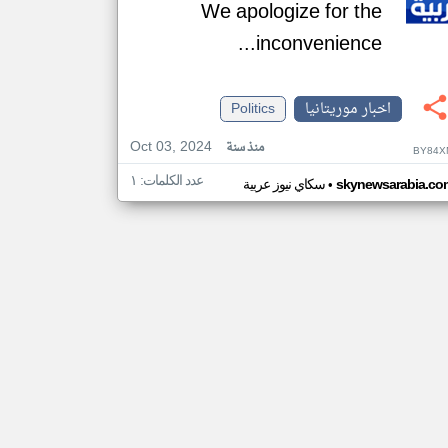
We apologize for the
inconvenience...
اخبار موريتانيا
Politics
Oct 03, 2024
منذ سنة
BY84X
عدد الكلمات: ١
•
skynewsarabia.co
سكاي نيوز عربية