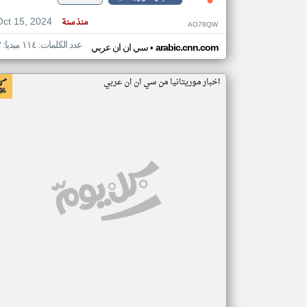
Oct 15, 2024
منذ سنة
AO78QW
عدد الكلمات: ١١٤ ميديا: ٣
•
arabic.cnn.com
سي ان ان عربي
اخبار موريتانيا من سي ان ان عربي