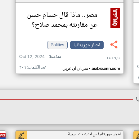
مصر.. ماذا قال حسام حسن
عن مقارنته بمحمد صلاح؟
اخبار موريتانيا
Politics
Oct 12, 2024
منذ سنة
FG17QB
عدد الكلمات: ٢٠٦
•
arabic.cnn.com
سي ان ان عربي
ا
اخبار موريتانيا من اندبندنت عربية