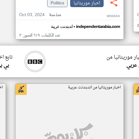
اخبار موريتانيا
Politics
Oct 03, 2024
منذ سنة
WH28AH
•
independentarabia.com
اندبندنت عربية
عدد الكلمات: ٦١٩ الصور: ٢
ار موريتانيا من
تابع اخ
 عربي
بي ب
اخبار موريتانيا من اندبندنت عربية
اخ