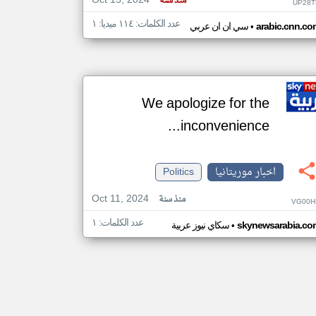
Oct 15, 2024
منذ سنة
UP28T
عدد الكلمات: ١١٤ ميديا: ١
•
arabic.cnn.co
سي ان ان عربي
We apologize for the
inconvenience...
اخبار موريتانيا
Politics
Oct 11, 2024
منذ سنة
VG00H
عدد الكلمات: ١
•
skynewsarabia.co
سكاي نيوز عربية