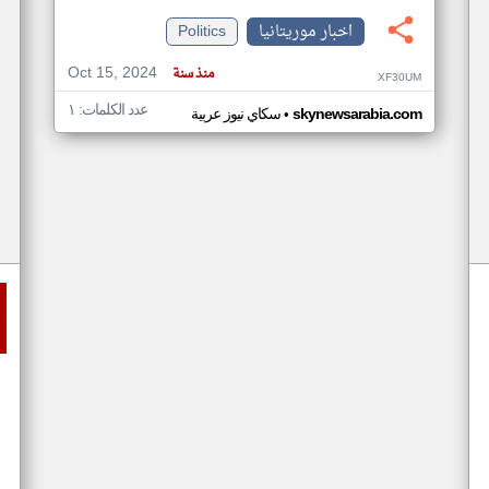
اخبار موريتانيا
Politics
Oct 15, 2024
منذ سنة
XF30UM
عدد الكلمات: ١
•
skynewsarabia.com
سكاي نيوز عربية