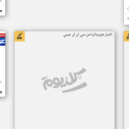
R
m
اخبار موريتانيا من سي ان ان عربي
D
m