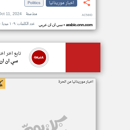
اخبار موريتانيا
Politics
Oct 11, 2024
منذ سنة
AC58ID
عدد الكلمات: ١٠٩ ميديا: ٥
•
arabic.cnn.com
سي ان ان عربي
تابع اخر اخب
سي ان ان
اخبار موريتانيا من الحرة