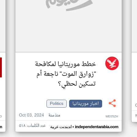
خطط موريتانيا لمكافحة
"زوارق الموت" ناجعة أم
تسكين لحظي؟
اخبار موريتانيا
Politics
Oct 03, 2024
منذ سنة
O
WE05ZH
عدد الكلمات: ٥١٨
•
independentarabia.com
اندبندنت عربية
m