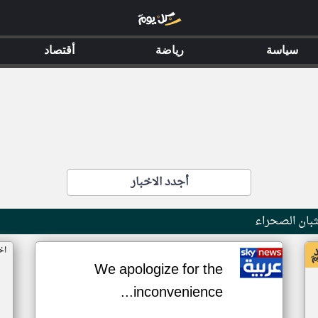
سياسة
رياضة
أقتصاد
أجدد الاخبار
بان الصحراء
اخ
We apologize for the
inconvenience...