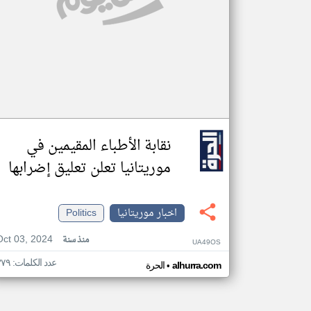
نقابة الأطباء المقيمين في
موريتانيا تعلن تعليق إضرابها
اخبار موريتانيا
Politics
Oct 03, 2024
منذ سنة
UA49OS
عدد الكلمات: ٣٧٩
•
alhurra.com
الحرة