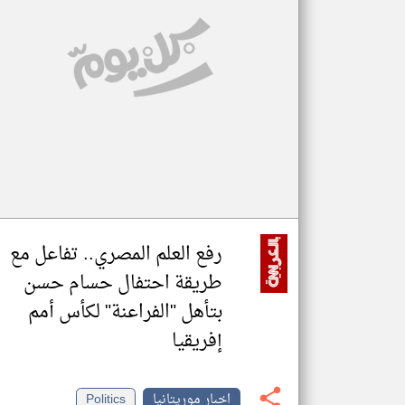
تعبر
المقالات
الموجوده
هنا عن
وجهة
نظر
كاتبيها.
رفع العلم المصري.. تفاعل مع
طريقة احتفال حسام حسن
بتأهل "الفراعنة" لكأس أمم
إفريقيا
اخبار موريتانيا
Politics