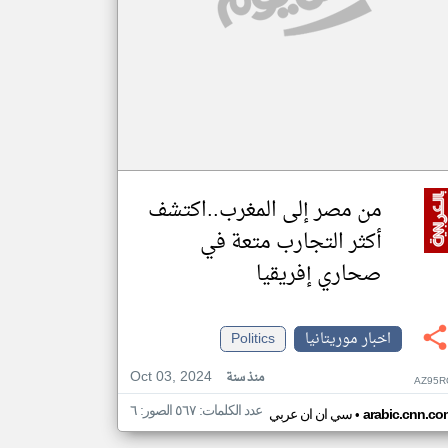
من مصر إلى المغرب..اكتشف
أكثر التجارب متعة في
صحاري إفريقيا
اخبار موريتانيا
Politics
Oct 03, 2024
منذ سنة
AZ95R
عدد الكلمات: ٥٦٧ الصور: ٦
•
arabic.cnn.co
سي ان ان عربي