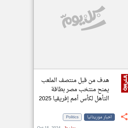
klyoum.com
تغيير الدولة
مصادر الأخبار من موريتانيا
اخبار موريتانيا على مدار الساعة
أهم اخبار موريتانيا العاجلة والمباشرة
هدف من قبل منتصف الملعب
يمنح منتخب مصر بطاقة
التأهل لكأس أمم إفريقيا 2025
اخبار موريتانيا
Politics