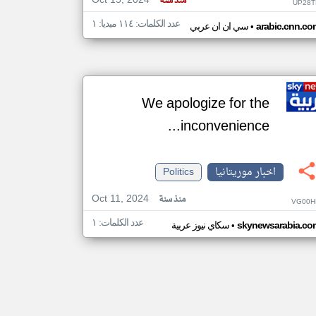
Oct 15, 2024
منذ سنة
UP28T
عدد الكلمات: ١١٤ ميديا: ١
•
arabic.cnn.co
سي ان ان عربي
We apologize for the
inconvenience...
اخبار موريتانيا
Politics
Oct 11, 2024
منذ سنة
VG00H
عدد الكلمات: ١
•
skynewsarabia.co
سكاي نيوز عربية