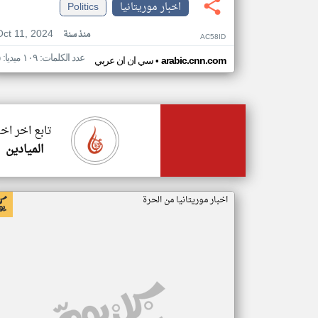
اخبار موريتانيا
Politics
Oct 11, 2024
منذ سنة
AC58ID
عدد الكلمات: ١٠٩ ميديا: ٥
•
arabic.cnn.com
سي ان ان عربي
تابع اخر اخب
الميادين
اخبار موريتانيا من الحرة