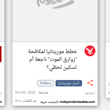
خطط موريتانيا لمكافحة
"زوارق الموت" ناجعة أم
تسكين لحظي؟
اخبار موريتانيا
Politics
Oct 03, 2024
منذ سنة
O
WE05ZH
عدد الكلمات: ٥١٨
•
independentarabia.com
اندبندنت عربية
m