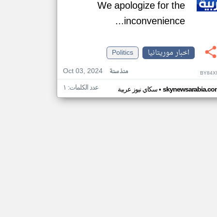
We apologize for the
inconvenience...
اخبار موريتانيا
Politics
Oct 03, 2024
منذ سنة
BY84X
عدد الكلمات: ١
•
skynewsarabia.co
سكاي نيوز عربية