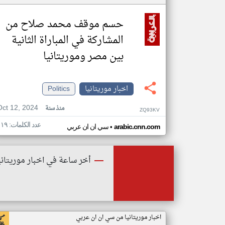
حسم موقف محمد صلاح من
المشاركة في المباراة الثانية
بين مصر وموريتانيا
اخبار موريتانيا
Politics
Oct 12, 2024
منذ سنة
ZQ93KV
عدد الكلمات: ١١٩
•
arabic.cnn.com
سي ان ان عربي
أخر ساعة في اخبار موريتاني
اخبار موريتانيا من سي ان ان عربي