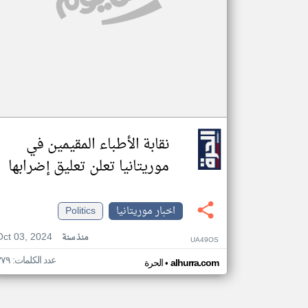
نقابة الأطباء المقيمين في
موريتانيا تعلن تعليق إضرابها
اخبار موريتانيا
Politics
Oct 03, 2024
منذ سنة
UA49OS
عدد الكلمات: ٣٧٩
•
alhurra.com
الحرة