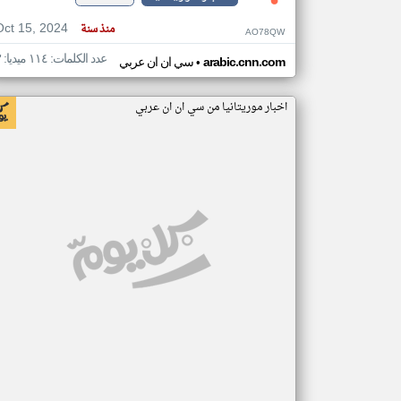
Oct 15, 2024
منذ سنة
AO78QW
عدد الكلمات: ١١٤ ميديا: ٣
•
arabic.cnn.com
سي ان ان عربي
اخبار موريتانيا من سي ان ان عربي