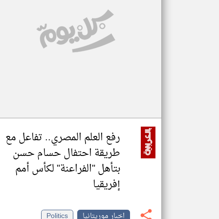
تعبر
المقالات
الموجوده
هنا عن
وجهة
نظر
كاتبيها.
رفع العلم المصري.. تفاعل مع
طريقة احتفال حسام حسن
بتأهل "الفراعنة" لكأس أمم
إفريقيا
اخبار موريتانيا
Politics