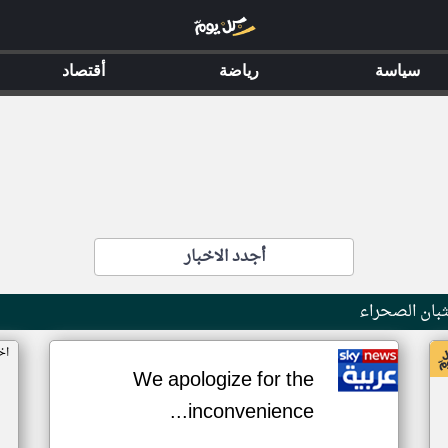
سياسة
رياضة
أقتصاد
أجدد الاخبار
بان الصحراء
اخ
We apologize for the
inconvenience...