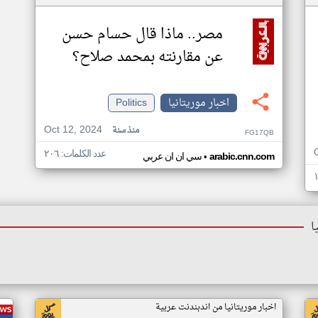
مصر.. ماذا قال حسام حسن
عن مقارنته بمحمد صلاح؟
اخبار موريتانيا
Politics
Oct 12, 2024
منذ سنة
FG17QB
عدد الكلمات: ٢٠٦
•
arabic.cnn.com
سي ان ان عربي
ا
اخبار موريتانيا من اندبندنت عربية