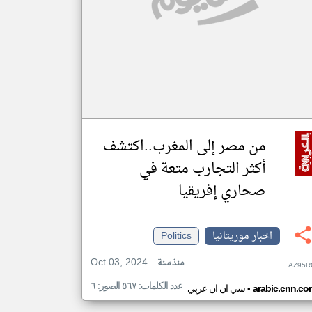
من مصر إلى المغرب..اكتشف
أكثر التجارب متعة في
صحاري إفريقيا
اخبار موريتانيا
Politics
Oct 03, 2024
منذ سنة
AZ95R
عدد الكلمات: ٥٦٧ الصور: ٦
•
arabic.cnn.co
سي ان ان عربي