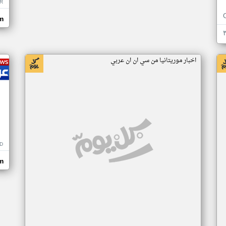
R
m
اخبار موريتانيا من سي ان ان عربي
D
m