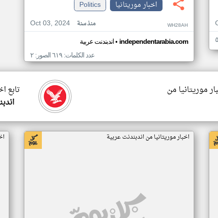
اخبار موريتانيا
Politics
Oct 03, 2024
منذ سنة
WH28AH
•
independentarabia.com
اندبندنت عربية
عدد الكلمات: ٦١٩ الصور: ٢
ار موريتانيا من
تابع اخ
اندبن
اخبار موريتانيا من اندبندنت عربية
اخ