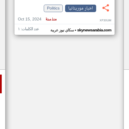
اخبار موريتانيا
Politics
Oct 15, 2024
منذ سنة
XF30UM
عدد الكلمات: ١
•
skynewsarabia.com
سكاي نيوز عربية