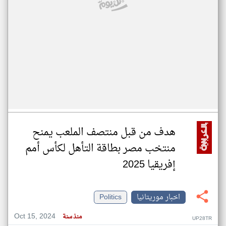
هدف من قبل منتصف الملعب يمنح
منتخب مصر بطاقة التأهل لكأس أمم
إفريقيا 2025
اخبار موريتانيا
Politics
Oct 15, 2024
منذ سنة
UP28TR