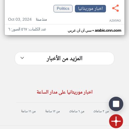
اخبار موريتانيا
Politics
Oct 03, 2024
منذ سنة
AZ95RO
عدد الكلمات: ٥٦٧ الصور: ٦
•
arabic.cnn.com
سي ان ان عربي
المزيد من الأخبار
اخبار موريتانيا على مدار الساعة
من ٣ ساعات
من ٦ ساعات
من ١٢ ساعة
من ١٦ ساعة