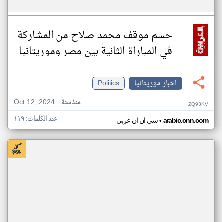
حسم موقف محمد صلاح من المشاركة
في المباراة الثانية بين مصر وموريتانيا
اخبار موريتانيا
Politics
Oct 12, 2024
منذ سنة
ZQ93KV
عدد الكلمات: ١١٩
•
arabic.cnn.com
سي ان ان عربي