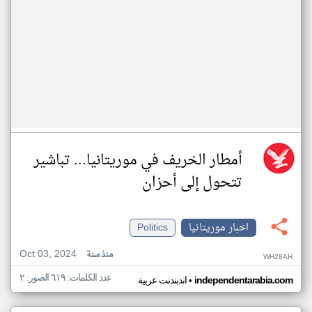
أمطار الخريف في موريتانيا... تباشير
تتحول إلى أحزان
اخبار موريتانيا
Politics
Oct 03, 2024
منذ سنة
WH28AH
عدد الكلمات: ٦١٩ الصور: ٢
•
independentarabia.com
اندبندنت عربية