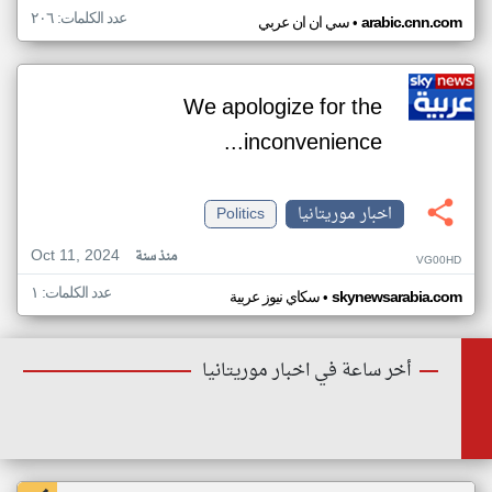
عدد الكلمات: ٢٠٦
•
arabic.cnn.com
سي ان ان عربي
We apologize for the
inconvenience...
اخبار موريتانيا
Politics
Oct 11, 2024
منذ سنة
VG00HD
عدد الكلمات: ١
•
skynewsarabia.com
سكاي نيوز عربية
أخر ساعة في اخبار موريتانيا