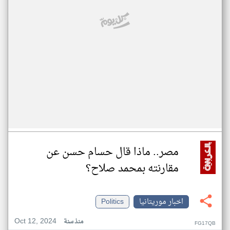
مصر.. ماذا قال حسام حسن عن
مقارنته بمحمد صلاح؟
اخبار موريتانيا
Politics
Oct 12, 2024
منذ سنة
FG17QB