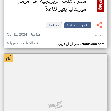
مصر.. هدف "تريزيجيه" في مرمى
موريتانيا يثير تفاعلاً
اخبار موريتانيا
Politics
Oct 11, 2024
منذ سنة
AC58ID
عدد الكلمات: ١٠٩ ميديا: ٥
•
arabic.cnn.com
سي ان ان عربي