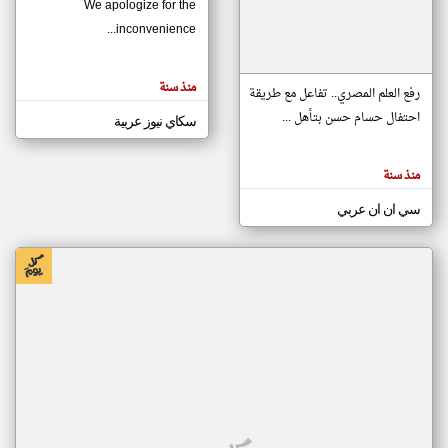
We apologize for the
inconvenience...
klyoum.com
تغيير الدولة
منذ سنة
تعبر
رفع العلم المصري.. تفاعل مع طريقة
مصادر الأخبار من موريتانيا
المقالات
الموجوده
احتفال حسام حسن بتأهل ...
سكاي نيوز عربية
اخبار موريتانيا على مدار الساعة
هنا عن
وجهة
نظر
أهم اخبار موريتانيا العاجلة والمباشرة
كاتبيها.
منذ سنة
سي ان ان عربي