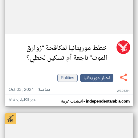
خطط موريتانيا لمكافحة "زوارق
الموت" ناجعة أم تسكين لحظي؟
اخبار موريتانيا
Politics
Oct 03, 2024
منذ سنة
WE05ZH
عدد الكلمات: ٥١٨
•
independentarabia.com
اندبندنت عربية