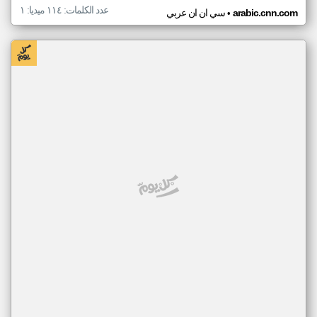
عدد الكلمات: ١١٤ ميديا: ١
•
arabic.cnn.com
سي ان ان عربي