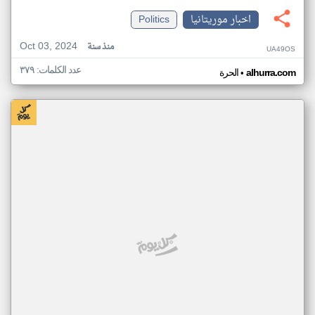
اخبار موريتانيا
Politics
Oct 03, 2024
منذ سنة
UA49OS
عدد الكلمات: ٣٧٩
•
alhurra.com
الحرة