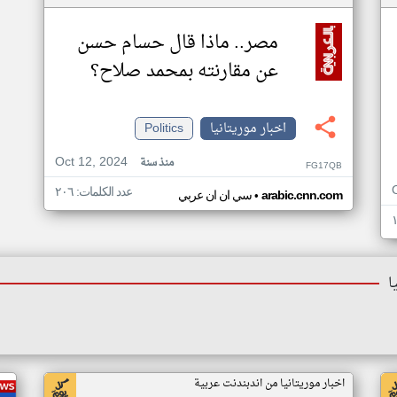
مصر.. ماذا قال حسام حسن
عن مقارنته بمحمد صلاح؟
اخبار موريتانيا
Politics
Oct 12, 2024
منذ سنة
FG17QB
عدد الكلمات: ٢٠٦
•
arabic.cnn.com
سي ان ان عربي
ا
اخبار موريتانيا من اندبندنت عربية