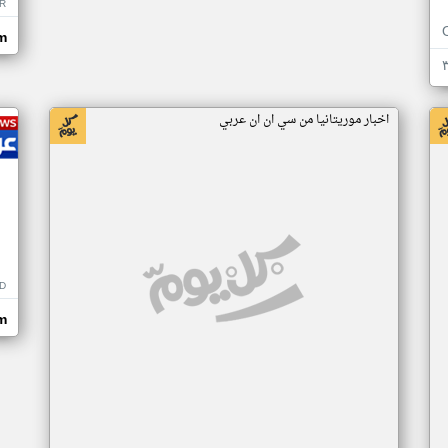
R
m
اخبار موريتانيا من سي ان ان عربي
D
m