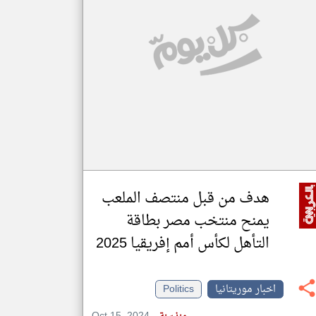
klyoum.com
تغيير الدولة
مصادر الأخبار من موريتانيا
اخبار موريتانيا على مدار الساعة
أهم اخبار موريتانيا العاجلة والمباشرة
هدف من قبل منتصف الملعب
يمنح منتخب مصر بطاقة
التأهل لكأس أمم إفريقيا 2025
اخبار موريتانيا
Politics