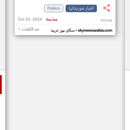
اخبار موريتانيا
Politics
Oct 15, 2024
منذ سنة
XF30UM
عدد الكلمات: ١
•
skynewsarabia.com
سكاي نيوز عربية