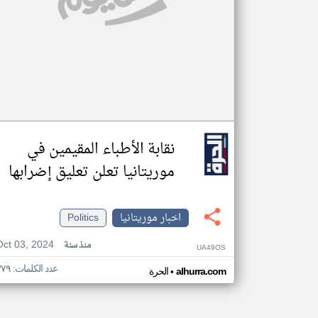
نقابة الأطباء المقيمين في
موريتانيا تعلن تعليق إضرابها
اخبار موريتانيا
Politics
Oct 03, 2024
منذ سنة
UA49OS
عدد الكلمات: ٣٧٩
•
alhurra.com
الحرة