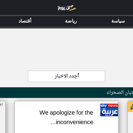
سياسة
رياضة
أقتصاد
أجدد الاخبار
بان الصحراء
اخ
We apologize for the
inconvenience...