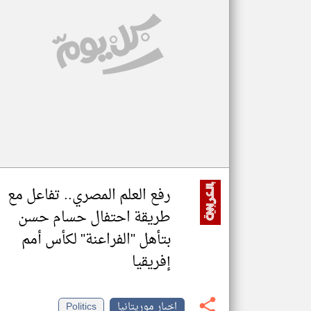
تعبر
المقالات
الموجوده
هنا عن
وجهة
نظر
كاتبيها.
رفع العلم المصري.. تفاعل مع
طريقة احتفال حسام حسن
بتأهل "الفراعنة" لكأس أمم
إفريقيا
اخبار موريتانيا
Politics