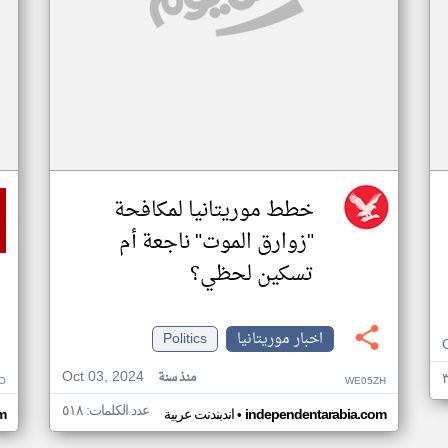
خطط موريتانيا لمكافحة
"زوارق الموت" ناجعة أم
تسكين لحظي؟
اخبار موريتانيا
Politics
Oct 03, 2024
منذ سنة
O
WE05ZH
عدد الكلمات: ٥١٨
•
independentarabia.com
اندبندنت عربية
m