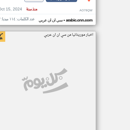
Oct 15, 2024
منذ سنة
AO78QW
عدد الكلمات: ١١٤ ميديا: ٣
•
arabic.cnn.com
سي ان ان عربي
اخبار موريتانيا من سي ان ان عربي