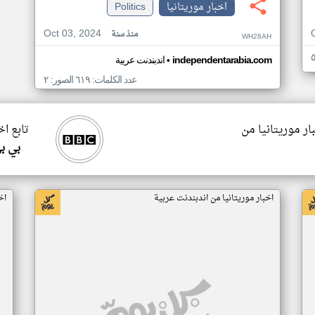
اخبار موريتانيا
Politics
Oct 03, 2024
منذ سنة
WH28AH
•
independentarabia.com
اندبندنت عربية
عدد الكلمات: ٦١٩ الصور: ٢
ار موريتانيا من
تابع اخ
بي ب
اخبار موريتانيا من اندبندنت عربية
اخ