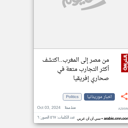
من مصر إلى المغرب..اكتشف
أكثر التجارب متعة في
صحاري إفريقيا
اخبار موريتانيا
Politics
Oct 03, 2024
منذ سنة
AZ95R
عدد الكلمات: ٥٦٧ الصور: ٦
•
arabic.cnn.co
سي ان ان عربي