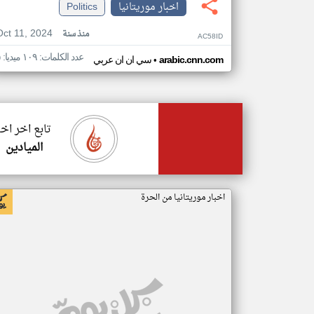
اخبار موريتانيا
Politics
Oct 11, 2024
منذ سنة
AC58ID
عدد الكلمات: ١٠٩ ميديا: ٥
•
arabic.cnn.com
سي ان ان عربي
تابع اخر اخب
الميادين
اخبار موريتانيا من الحرة