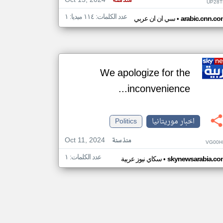
Oct 15, 2024
منذ سنة
UP28T
عدد الكلمات: ١١٤ ميديا: ١
•
arabic.cnn.co
سي ان ان عربي
We apologize for the
inconvenience...
اخبار موريتانيا
Politics
Oct 11, 2024
منذ سنة
VG00H
عدد الكلمات: ١
•
skynewsarabia.co
سكاي نيوز عربية