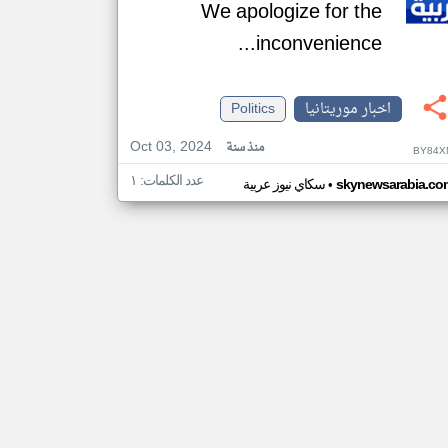
We apologize for the
inconvenience...
اخبار موريتانيا
Politics
Oct 03, 2024
منذ سنة
BY84X
عدد الكلمات: ١
•
skynewsarabia.co
سكاي نيوز عربية