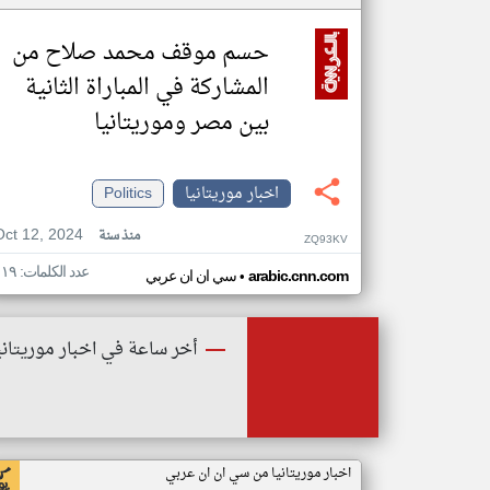
حسم موقف محمد صلاح من
المشاركة في المباراة الثانية
بين مصر وموريتانيا
اخبار موريتانيا
Politics
Oct 12, 2024
منذ سنة
ZQ93KV
عدد الكلمات: ١١٩
•
arabic.cnn.com
سي ان ان عربي
أخر ساعة في اخبار موريتاني
اخبار موريتانيا من سي ان ان عربي