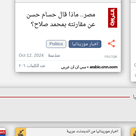
مصر.. ماذا قال حسام حسن
عن مقارنته بمحمد صلاح؟
اخبار موريتانيا
Politics
Oct 12, 2024
منذ سنة
FG17QB
عدد الكلمات: ٢٠٦
•
arabic.cnn.com
سي ان ان عربي
ا
اخبار موريتانيا من اندبندنت عربية