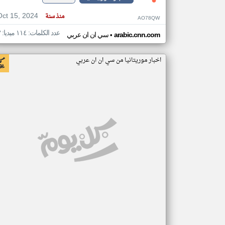
Oct 15, 2024
منذ سنة
AO78QW
عدد الكلمات: ١١٤ ميديا: ٣
•
arabic.cnn.com
سي ان ان عربي
اخبار موريتانيا من سي ان ان عربي