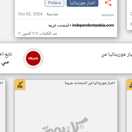
اخبار موريتانيا
Politics
Oct 03, 2024
منذ سنة
WH28AH
•
independentarabia.com
اندبندنت عربية
عدد الكلمات: ٦١٩ الصور: ٢
ار موريتانيا من
تابع اخ
سي ا
اخبار موريتانيا من اندبندنت عربية
اخ