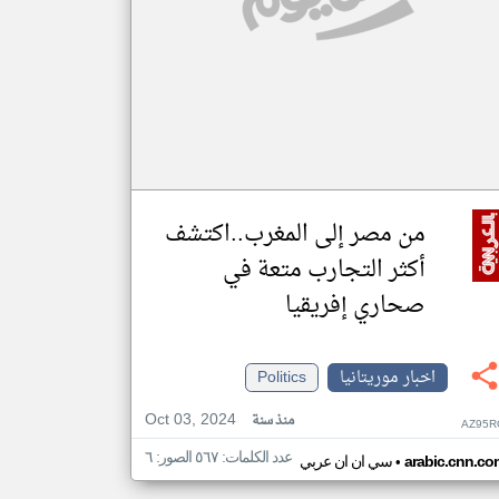
من مصر إلى المغرب..اكتشف
أكثر التجارب متعة في
صحاري إفريقيا
اخبار موريتانيا
Politics
Oct 03, 2024
منذ سنة
AZ95R
عدد الكلمات: ٥٦٧ الصور: ٦
•
arabic.cnn.co
سي ان ان عربي