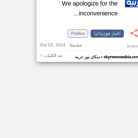
We apologize for the
inconvenience...
اخبار موريتانيا
Politics
Oct 03, 2024
منذ سنة
BY84X
عدد الكلمات: ١
•
skynewsarabia.co
سكاي نيوز عربية