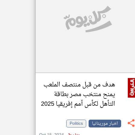
klyoum.com
تغيير الدولة
مصادر الأخبار من موريتانيا
اخبار موريتانيا على مدار الساعة
أهم اخبار موريتانيا العاجلة والمباشرة
هدف من قبل منتصف الملعب
يمنح منتخب مصر بطاقة
التأهل لكأس أمم إفريقيا 2025
اخبار موريتانيا
Politics