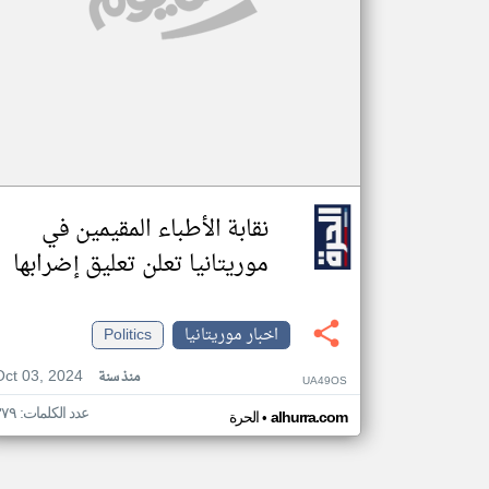
نقابة الأطباء المقيمين في
موريتانيا تعلن تعليق إضرابها
اخبار موريتانيا
Politics
Oct 03, 2024
منذ سنة
UA49OS
عدد الكلمات: ٣٧٩
•
alhurra.com
الحرة