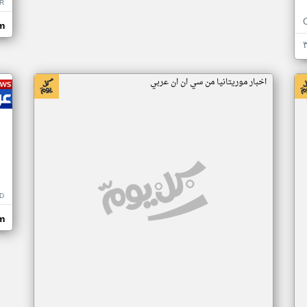
R
m
اخبار موريتانيا من سي ان ان عربي
D
m