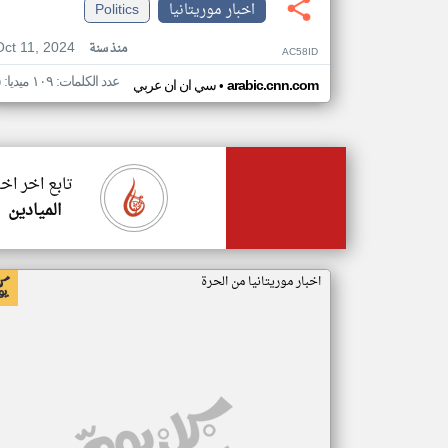
اخبار موريتانيا
Politics
Oct 11, 2024
منذ سنة
AC58ID
عدد الكلمات: ١٠٩ ميديا: ٥
•
arabic.cnn.com
سي ان ان عربي
تابع اخر اخب
الميادين
اخبار موريتانيا من الحرة