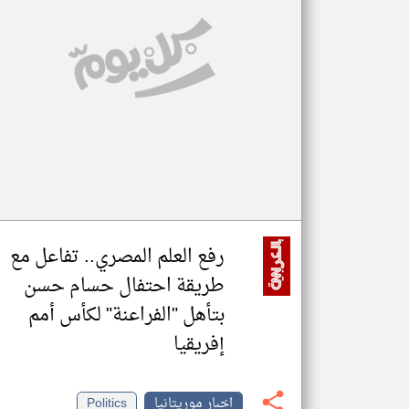
تعبر
المقالات
الموجوده
هنا عن
وجهة
نظر
كاتبيها.
رفع العلم المصري.. تفاعل مع
طريقة احتفال حسام حسن
بتأهل "الفراعنة" لكأس أمم
إفريقيا
اخبار موريتانيا
Politics