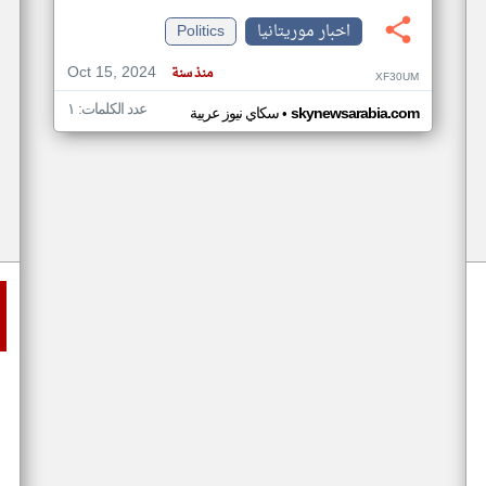
اخبار موريتانيا
Politics
Oct 15, 2024
منذ سنة
XF30UM
عدد الكلمات: ١
•
skynewsarabia.com
سكاي نيوز عربية