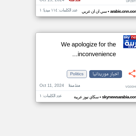
Oct 15, 2024
منذ سنة
UP28T
عدد الكلمات: ١١٤ ميديا: ١
•
arabic.cnn.co
سي ان ان عربي
We apologize for the
inconvenience...
اخبار موريتانيا
Politics
Oct 11, 2024
منذ سنة
VG00H
عدد الكلمات: ١
•
skynewsarabia.co
سكاي نيوز عربية