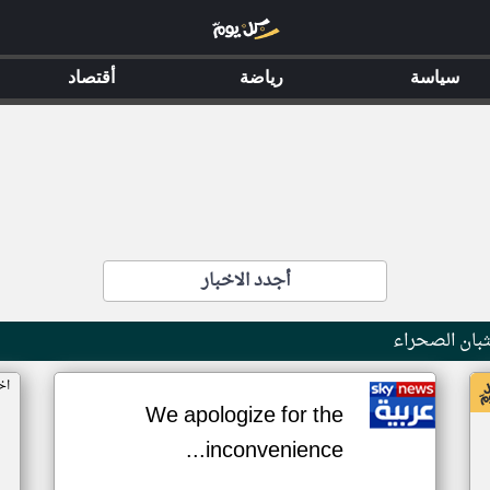
سياسة
رياضة
أقتصاد
أجدد الاخبار
بان الصحراء
اخ
We apologize for the
inconvenience...