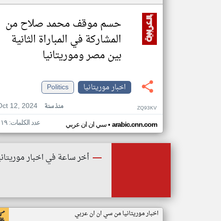
حسم موقف محمد صلاح من
المشاركة في المباراة الثانية
بين مصر وموريتانيا
اخبار موريتانيا
Politics
Oct 12, 2024
منذ سنة
ZQ93KV
عدد الكلمات: ١١٩
•
arabic.cnn.com
سي ان ان عربي
أخر ساعة في اخبار موريتاني
اخبار موريتانيا من سي ان ان عربي