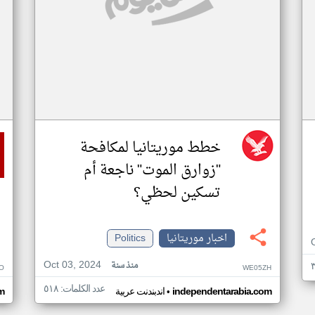
خطط موريتانيا لمكافحة
"زوارق الموت" ناجعة أم
تسكين لحظي؟
اخبار موريتانيا
Politics
Oct 03, 2024
منذ سنة
O
WE05ZH
عدد الكلمات: ٥١٨
•
independentarabia.com
اندبندنت عربية
m