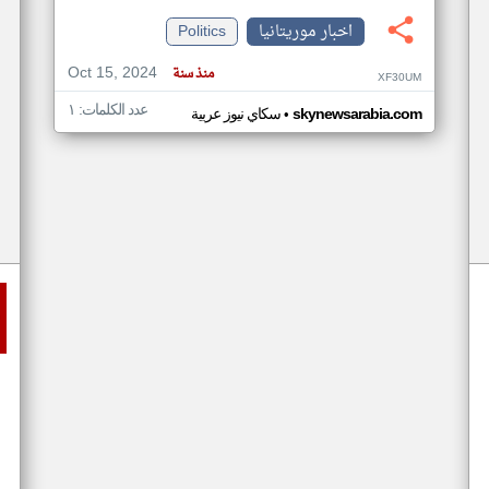
اخبار موريتانيا
Politics
Oct 15, 2024
منذ سنة
XF30UM
عدد الكلمات: ١
•
skynewsarabia.com
سكاي نيوز عربية