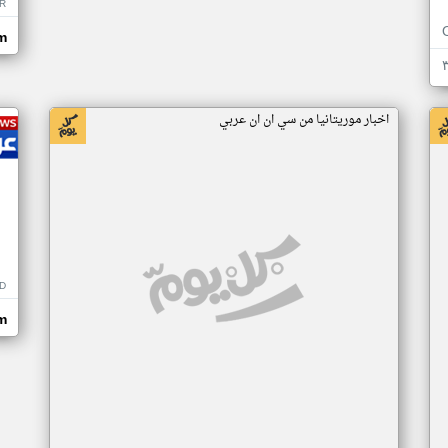
R
m
اخبار موريتانيا من سي ان ان عربي
D
m