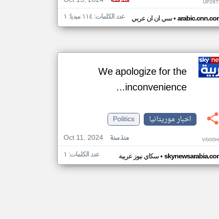
Oct 15, 2024
منذ سنة
UP28T
عدد الكلمات: ١١٤ ميديا: ١
•
arabic.cnn.co
سي ان ان عربي
We apologize for the
inconvenience...
اخبار موريتانيا
Politics
Oct 11, 2024
منذ سنة
VG00H
عدد الكلمات: ١
•
skynewsarabia.co
سكاي نيوز عربية