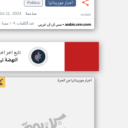
اخبار موريتانيا
Politics
Oct 11, 2024
منذ سنة
AC58ID
عدد الكلمات: ١٠٩ ميديا: ٥
•
arabic.cnn.com
سي ان ان عربي
تابع اخر اخب
النهضة ني
اخبار موريتانيا من الحرة