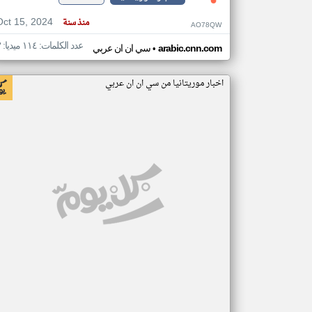
Oct 15, 2024
منذ سنة
AO78QW
عدد الكلمات: ١١٤ ميديا: ٣
•
arabic.cnn.com
سي ان ان عربي
اخبار موريتانيا من سي ان ان عربي