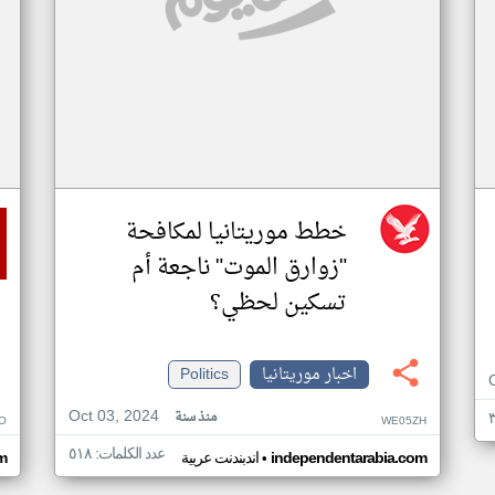
خطط موريتانيا لمكافحة
"زوارق الموت" ناجعة أم
تسكين لحظي؟
اخبار موريتانيا
Politics
Oct 03, 2024
منذ سنة
O
WE05ZH
عدد الكلمات: ٥١٨
•
independentarabia.com
اندبندنت عربية
m