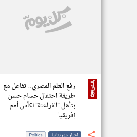
تعبر
المقالات
الموجوده
هنا عن
وجهة
نظر
كاتبيها.
رفع العلم المصري.. تفاعل مع
طريقة احتفال حسام حسن
بتأهل "الفراعنة" لكأس أمم
إفريقيا
اخبار موريتانيا
Politics