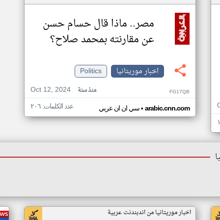
مصر.. ماذا قال حسام حسن
عن مقارنته بمحمد صلاح؟
اخبار موريتانيا
Politics
Oct 12, 2024
منذ سنة
FG17QB
عدد الكلمات: ٢٠٦
•
arabic.cnn.com
سي ان ان عربي
ا
اخبار موريتانيا من اندبندنت عربية