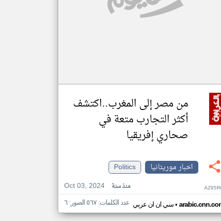
من مصر إلى المغرب..اكتشف
أكثر التجارب متعة في
صحاري إفريقيا
اخبار موريتانيا
Politics
Oct 03, 2024
منذ سنة
AZ95R
عدد الكلمات: ٥٦٧ الصور: ٦
•
arabic.cnn.co
سي ان ان عربي