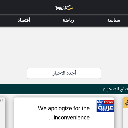
سياسة
رياضة
أقتصاد
أجدد الاخبار
بان الصحراء
اخ
We apologize for the
inconvenience...