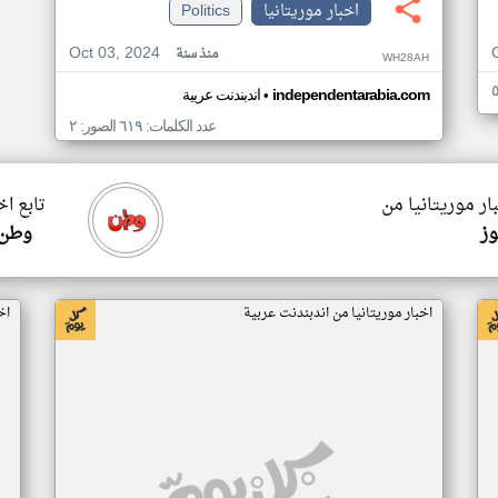
اخبار موريتانيا
Politics
Oct 03, 2024
منذ سنة
WH28AH
•
independentarabia.com
اندبندنت عربية
عدد الكلمات: ٦١٩ الصور: ٢
ار موريتانيا من
تابع اخ
وز
وطن 
اخبار موريتانيا من اندبندنت عربية
اخ