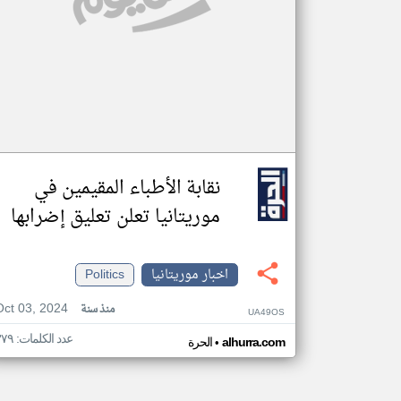
نقابة الأطباء المقيمين في
موريتانيا تعلن تعليق إضرابها
اخبار موريتانيا
Politics
Oct 03, 2024
منذ سنة
UA49OS
عدد الكلمات: ٣٧٩
•
alhurra.com
الحرة