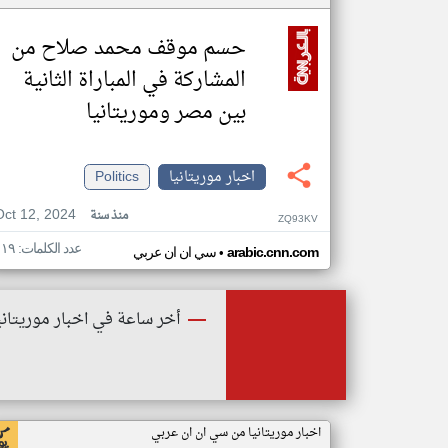
حسم موقف محمد صلاح من
المشاركة في المباراة الثانية
بين مصر وموريتانيا
اخبار موريتانيا
Politics
Oct 12, 2024
منذ سنة
ZQ93KV
عدد الكلمات: ١١٩
•
arabic.cnn.com
سي ان ان عربي
أخر ساعة في اخبار موريتاني
اخبار موريتانيا من سي ان ان عربي