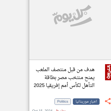
klyoum.com
تغيير الدولة
مصادر الأخبار من موريتانيا
اخبار موريتانيا على مدار الساعة
أهم اخبار موريتانيا العاجلة والمباشرة
هدف من قبل منتصف الملعب
يمنح منتخب مصر بطاقة
التأهل لكأس أمم إفريقيا 2025
اخبار موريتانيا
Politics