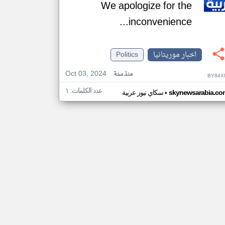
We apologize for the
inconvenience...
اخبار موريتانيا
Politics
Oct 03, 2024
منذ سنة
BY84X
عدد الكلمات: ١
•
skynewsarabia.co
سكاي نيوز عربية