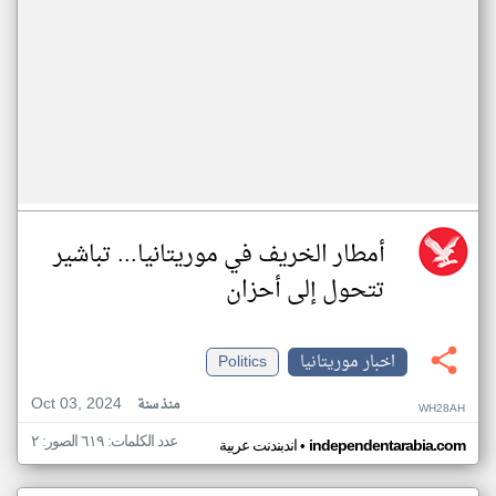
أمطار الخريف في موريتانيا... تباشير
تتحول إلى أحزان
اخبار موريتانيا
Politics
Oct 03, 2024
منذ سنة
WH28AH
عدد الكلمات: ٦١٩ الصور: ٢
•
independentarabia.com
اندبندنت عربية