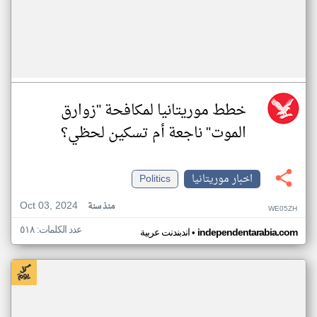
خطط موريتانيا لمكافحة "زوارق
الموت" ناجعة أم تسكين لحظي؟
اخبار موريتانيا
Politics
Oct 03, 2024
منذ سنة
WE05ZH
عدد الكلمات: ٥١٨
•
independentarabia.com
اندبندنت عربية