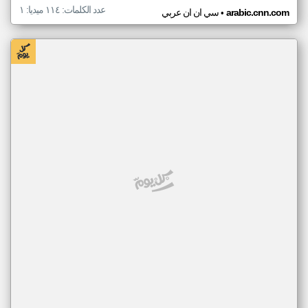
عدد الكلمات: ١١٤ ميديا: ١
•
arabic.cnn.com
سي ان ان عربي