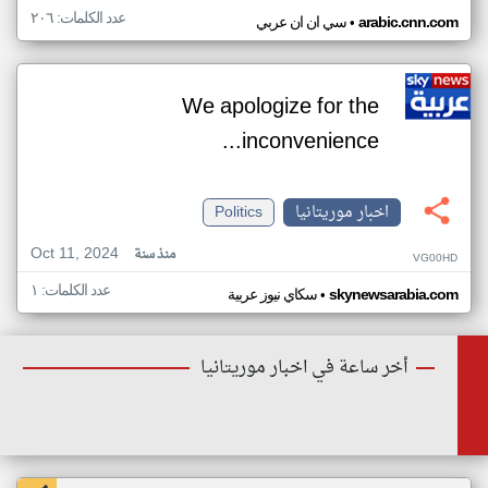
عدد الكلمات: ٢٠٦
•
arabic.cnn.com
سي ان ان عربي
We apologize for the
inconvenience...
اخبار موريتانيا
Politics
Oct 11, 2024
منذ سنة
VG00HD
عدد الكلمات: ١
•
skynewsarabia.com
سكاي نيوز عربية
أخر ساعة في اخبار موريتانيا