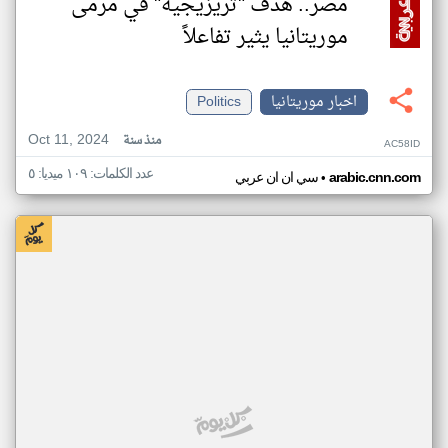
مصر.. هدف "تريزيجيه" في مرمى
موريتانيا يثير تفاعلاً
اخبار موريتانيا
Politics
Oct 11, 2024
منذ سنة
AC58ID
عدد الكلمات: ١٠٩ ميديا: ٥
•
arabic.cnn.com
سي ان ان عربي