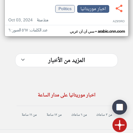
اخبار موريتانيا
Politics
Oct 03, 2024
منذ سنة
AZ95RO
عدد الكلمات: ٥٦٧ الصور: ٦
•
arabic.cnn.com
سي ان ان عربي
المزيد من الأخبار
اخبار موريتانيا على مدار الساعة
من ٣ ساعات
من ٦ ساعات
من ١٢ ساعة
من ١٦ ساعة