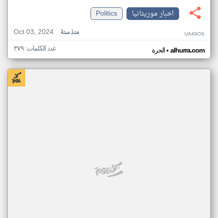
اخبار موريتانيا
Politics
Oct 03, 2024
منذ سنة
UA49OS
عدد الكلمات: ٣٧٩
•
alhurra.com
الحرة