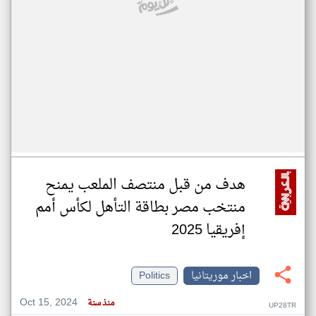
هدف من قبل منتصف الملعب يمنح
منتخب مصر بطاقة التأهل لكأس أمم
إفريقيا 2025
اخبار موريتانيا
Politics
Oct 15, 2024
منذ سنة
UP28TR