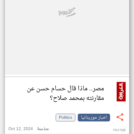
مصر.. ماذا قال حسام حسن عن
مقارنته بمحمد صلاح؟
اخبار موريتانيا
Politics
Oct 12, 2024
منذ سنة
FG17QB