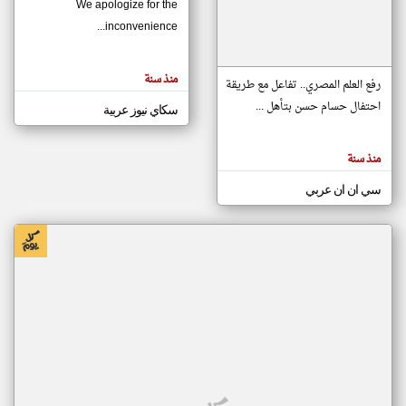
We apologize for the
inconvenience...
klyoum.com
تغيير الدولة
منذ سنة
تعبر
رفع العلم المصري.. تفاعل مع طريقة
مصادر الأخبار من موريتانيا
المقالات
الموجوده
احتفال حسام حسن بتأهل ...
سكاي نيوز عربية
اخبار موريتانيا على مدار الساعة
هنا عن
وجهة
نظر
أهم اخبار موريتانيا العاجلة والمباشرة
كاتبيها.
منذ سنة
سي ان ان عربي