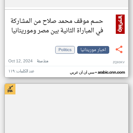
حسم موقف محمد صلاح من المشاركة
في المباراة الثانية بين مصر وموريتانيا
اخبار موريتانيا
Politics
Oct 12, 2024
منذ سنة
ZQ93KV
عدد الكلمات: ١١٩
•
arabic.cnn.com
سي ان ان عربي