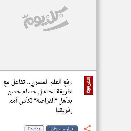
تعبر
المقالات
الموجوده
هنا عن
وجهة
نظر
كاتبيها.
رفع العلم المصري.. تفاعل مع
طريقة احتفال حسام حسن
بتأهل "الفراعنة" لكأس أمم
إفريقيا
اخبار موريتانيا
Politics