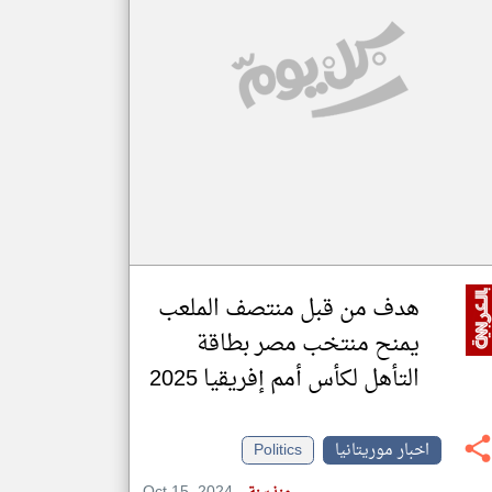
klyoum.com
تغيير الدولة
مصادر الأخبار من موريتانيا
اخبار موريتانيا على مدار الساعة
أهم اخبار موريتانيا العاجلة والمباشرة
هدف من قبل منتصف الملعب
يمنح منتخب مصر بطاقة
التأهل لكأس أمم إفريقيا 2025
اخبار موريتانيا
Politics