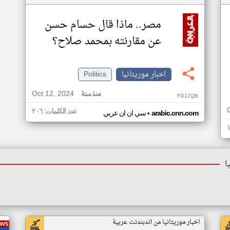
مصر.. ماذا قال حسام حسن
عن مقارنته بمحمد صلاح؟
اخبار موريتانيا
Politics
Oct 12, 2024
منذ سنة
FG17QB
عدد الكلمات: ٢٠٦
•
arabic.cnn.com
سي ان ان عربي
ا
اخبار موريتانيا من اندبندنت عربية