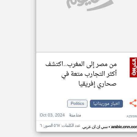
من مصر إلى المغرب..اكتشف
أكثر التجارب متعة في
صحاري إفريقيا
اخبار موريتانيا
Politics
Oct 03, 2024
منذ سنة
AZ95R
عدد الكلمات: ٥٦٧ الصور: ٦
•
arabic.cnn.co
سي ان ان عربي