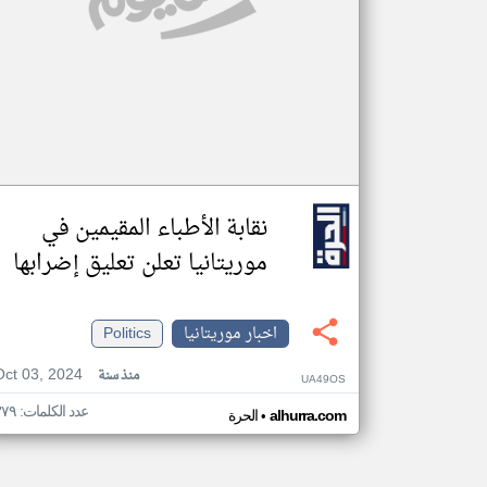
نقابة الأطباء المقيمين في
موريتانيا تعلن تعليق إضرابها
اخبار موريتانيا
Politics
Oct 03, 2024
منذ سنة
UA49OS
عدد الكلمات: ٣٧٩
•
alhurra.com
الحرة