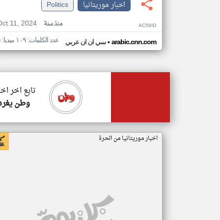
اخبار موريتانيا
Politics
Oct 11, 2024
منذ سنة
AC58ID
عدد الكلمات: ١٠٩ ميديا: ٥
•
arabic.cnn.com
سي ان ان عربي
تابع اخر اخب
وطن يغرد
اخبار موريتانيا من الحرة