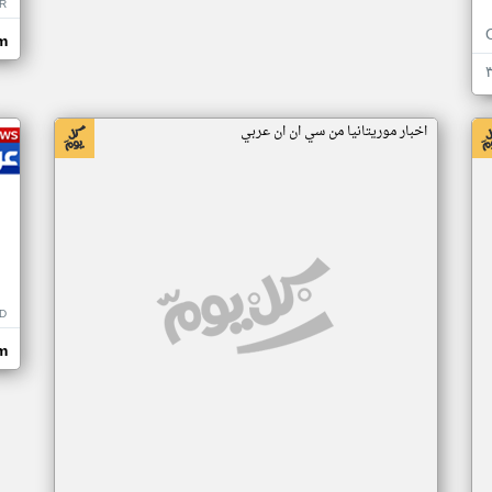
R
m
اخبار موريتانيا من سي ان ان عربي
D
m