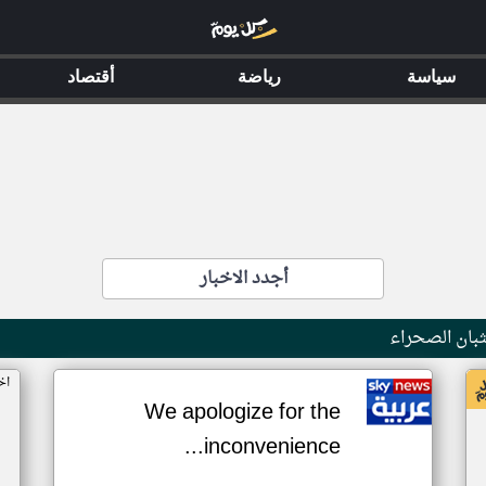
سياسة
رياضة
أقتصاد
أجدد الاخبار
بان الصحراء
اخ
We apologize for the
inconvenience...