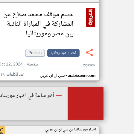
حسم موقف محمد صلاح من
المشاركة في المباراة الثانية
بين مصر وموريتانيا
اخبار موريتانيا
Politics
Oct 12, 2024
منذ سنة
ZQ93KV
عدد الكلمات: ١١٩
•
arabic.cnn.com
سي ان ان عربي
أخر ساعة في اخبار موريتاني
اخبار موريتانيا من سي ان ان عربي