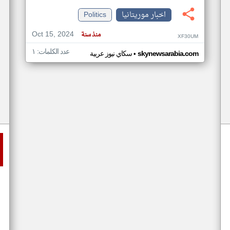
اخبار موريتانيا
Politics
Oct 15, 2024
منذ سنة
XF30UM
عدد الكلمات: ١
•
skynewsarabia.com
سكاي نيوز عربية