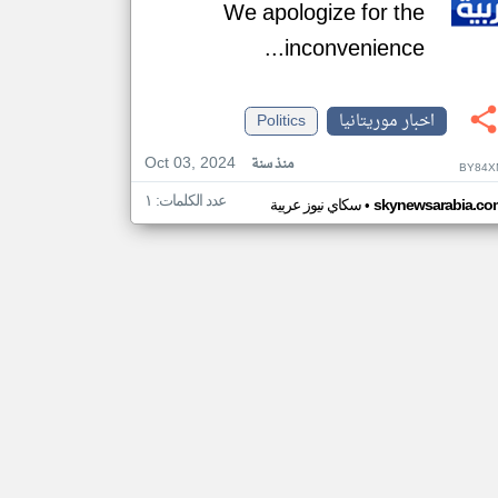
We apologize for the
inconvenience...
اخبار موريتانيا
Politics
Oct 03, 2024
منذ سنة
BY84X
عدد الكلمات: ١
•
skynewsarabia.co
سكاي نيوز عربية