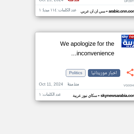
Oct 15, 2024
منذ سنة
UP28T
عدد الكلمات: ١١٤ ميديا: ١
•
arabic.cnn.co
سي ان ان عربي
We apologize for the
inconvenience...
اخبار موريتانيا
Politics
Oct 11, 2024
منذ سنة
VG00H
عدد الكلمات: ١
•
skynewsarabia.co
سكاي نيوز عربية