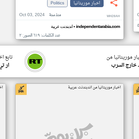
اخبار موريتانيا
Politics
Oct 03, 2024
منذ سنة
WH28AH
•
independentarabia.com
اندبندنت عربية
عدد الكلمات: ٦١٩ الصور: ٢
ار موريتانيا من
تابع اخ
 خارج السرب
ار ت
اخبار موريتانيا من اندبندنت عربية
اخ