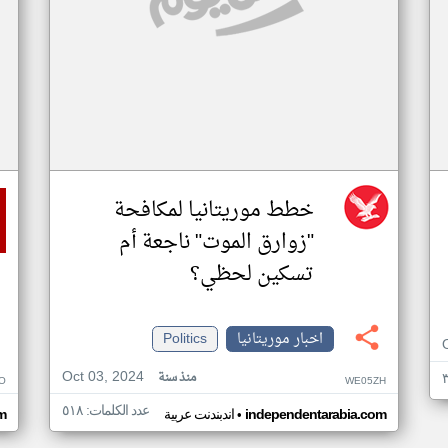
خطط موريتانيا لمكافحة
"زوارق الموت" ناجعة أم
تسكين لحظي؟
اخبار موريتانيا
Politics
Oct 03, 2024
منذ سنة
O
WE05ZH
عدد الكلمات: ٥١٨
•
independentarabia.com
اندبندنت عربية
m