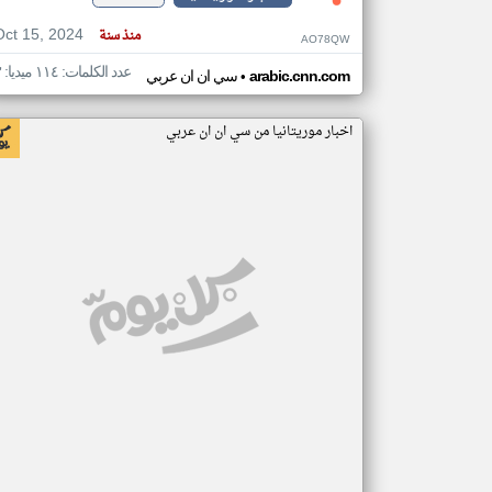
Oct 15, 2024
منذ سنة
AO78QW
عدد الكلمات: ١١٤ ميديا: ٣
•
arabic.cnn.com
سي ان ان عربي
اخبار موريتانيا من سي ان ان عربي