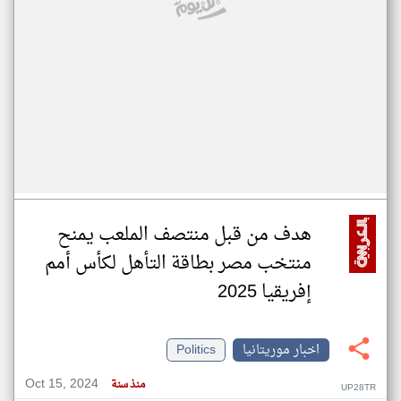
هدف من قبل منتصف الملعب يمنح
منتخب مصر بطاقة التأهل لكأس أمم
إفريقيا 2025
اخبار موريتانيا
Politics
Oct 15, 2024
منذ سنة
UP28TR