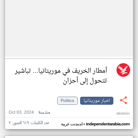
أمطار الخريف في موريتانيا... تباشير
تتحول إلى أحزان
اخبار موريتانيا
Politics
Oct 03, 2024
منذ سنة
WH28AH
عدد الكلمات: ٦١٩ الصور: ٢
•
independentarabia.com
اندبندنت عربية