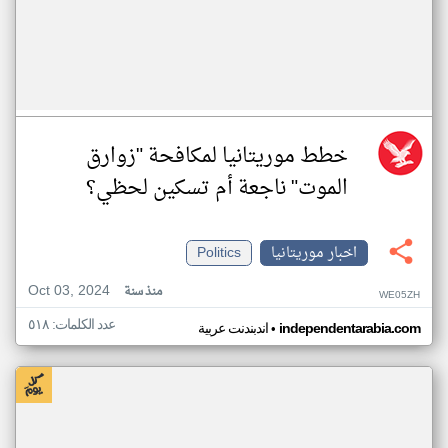
خطط موريتانيا لمكافحة "زوارق
الموت" ناجعة أم تسكين لحظي؟
اخبار موريتانيا
Politics
Oct 03, 2024
منذ سنة
WE05ZH
عدد الكلمات: ٥١٨
•
independentarabia.com
اندبندنت عربية