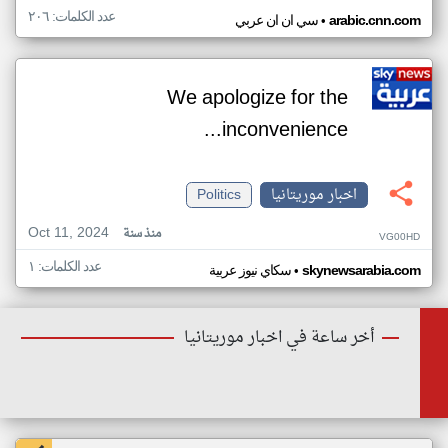
عدد الكلمات: ٢٠٦
•
arabic.cnn.com
سي ان ان عربي
We apologize for the
inconvenience...
اخبار موريتانيا
Politics
Oct 11, 2024
منذ سنة
VG00HD
عدد الكلمات: ١
•
skynewsarabia.com
سكاي نيوز عربية
أخر ساعة في اخبار موريتانيا