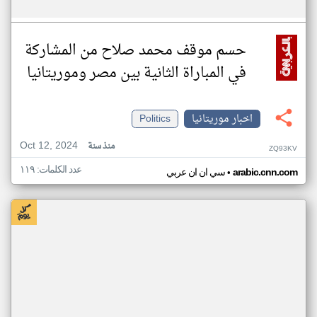
حسم موقف محمد صلاح من المشاركة
في المباراة الثانية بين مصر وموريتانيا
اخبار موريتانيا
Politics
Oct 12, 2024
منذ سنة
ZQ93KV
عدد الكلمات: ١١٩
•
arabic.cnn.com
سي ان ان عربي