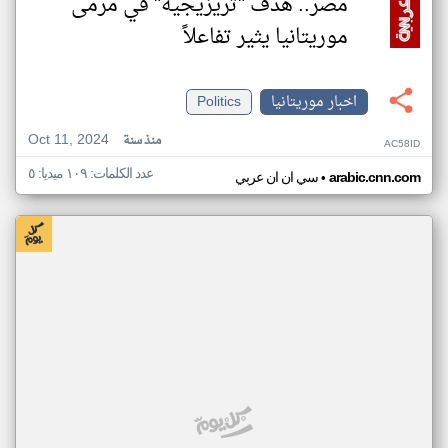
مصر.. هدف "تريزيجيه" في مرمى
موريتانيا يثير تفاعلاً
اخبار موريتانيا
Politics
Oct 11, 2024
منذ سنة
AC58ID
عدد الكلمات: ١٠٩ ميديا: ٥
•
arabic.cnn.com
سي ان ان عربي