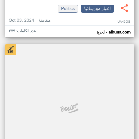
اخبار موريتانيا
Politics
Oct 03, 2024
منذ سنة
UA49OS
عدد الكلمات: ٣٧٩
•
alhurra.com
الحرة