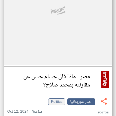
مصر.. ماذا قال حسام حسن عن
مقارنته بمحمد صلاح؟
اخبار موريتانيا
Politics
Oct 12, 2024
منذ سنة
FG17QB