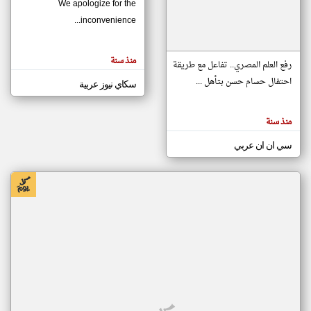
We apologize for the
inconvenience...
klyoum.com
تغيير الدولة
منذ سنة
تعبر
رفع العلم المصري.. تفاعل مع طريقة
مصادر الأخبار من موريتانيا
المقالات
الموجوده
احتفال حسام حسن بتأهل ...
سكاي نيوز عربية
اخبار موريتانيا على مدار الساعة
هنا عن
وجهة
نظر
أهم اخبار موريتانيا العاجلة والمباشرة
كاتبيها.
منذ سنة
سي ان ان عربي