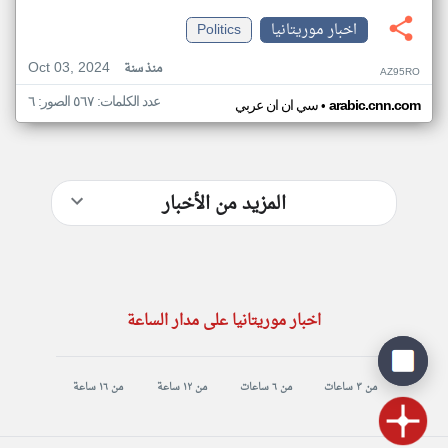
اخبار موريتانيا
Politics
Oct 03, 2024
منذ سنة
AZ95RO
عدد الكلمات: ٥٦٧ الصور: ٦
•
arabic.cnn.com
سي ان ان عربي
المزيد من الأخبار
اخبار موريتانيا على مدار الساعة
من ٣ ساعات
من ٦ ساعات
من ١٢ ساعة
من ١٦ ساعة