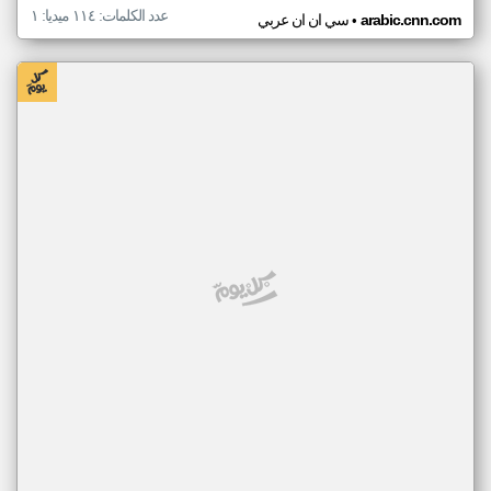
عدد الكلمات: ١١٤ ميديا: ١
•
arabic.cnn.com
سي ان ان عربي