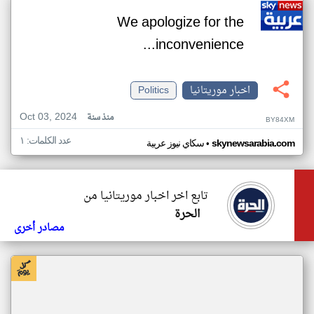
We apologize for the
inconvenience...
اخبار موريتانيا
Politics
Oct 03, 2024
منذ سنة
BY84XM
عدد الكلمات: ١
•
skynewsarabia.com
سكاي نيوز عربية
تابع اخر اخبار موريتانيا من
الحرة
مصادر أخرى