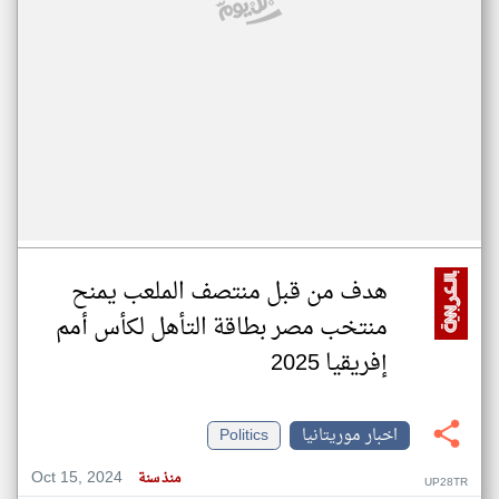
هدف من قبل منتصف الملعب يمنح
منتخب مصر بطاقة التأهل لكأس أمم
إفريقيا 2025
اخبار موريتانيا
Politics
Oct 15, 2024
منذ سنة
UP28TR