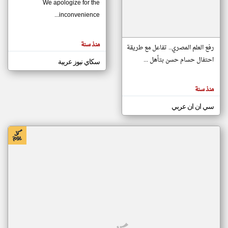
We apologize for the
inconvenience...
klyoum.com
تغيير الدولة
منذ سنة
تعبر
رفع العلم المصري.. تفاعل مع طريقة
مصادر الأخبار من موريتانيا
المقالات
الموجوده
احتفال حسام حسن بتأهل ...
سكاي نيوز عربية
اخبار موريتانيا على مدار الساعة
هنا عن
وجهة
نظر
أهم اخبار موريتانيا العاجلة والمباشرة
كاتبيها.
منذ سنة
سي ان ان عربي