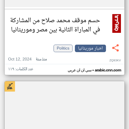
حسم موقف محمد صلاح من المشاركة
في المباراة الثانية بين مصر وموريتانيا
اخبار موريتانيا
Politics
Oct 12, 2024
منذ سنة
ZQ93KV
عدد الكلمات: ١١٩
•
arabic.cnn.com
سي ان ان عربي