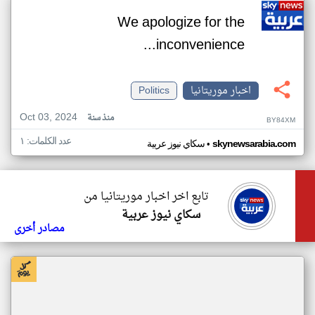
We apologize for the
inconvenience...
اخبار موريتانيا
Politics
Oct 03, 2024
منذ سنة
BY84XM
عدد الكلمات: ١
•
skynewsarabia.com
سكاي نيوز عربية
تابع اخر اخبار موريتانيا من
سكاي نيوز عربية
مصادر أخرى