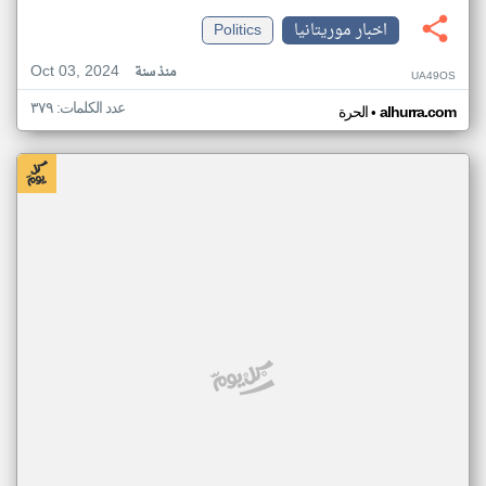
اخبار موريتانيا
Politics
Oct 03, 2024
منذ سنة
UA49OS
عدد الكلمات: ٣٧٩
•
alhurra.com
الحرة