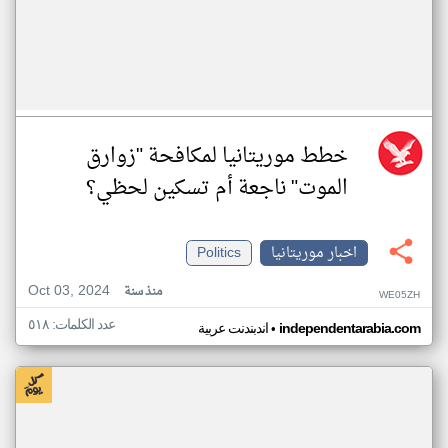
خطط موريتانيا لمكافحة "زوارق
الموت" ناجعة أم تسكين لحظي؟
اخبار موريتانيا
Politics
Oct 03, 2024
منذ سنة
WE05ZH
عدد الكلمات: ٥١٨
•
independentarabia.com
اندبندنت عربية