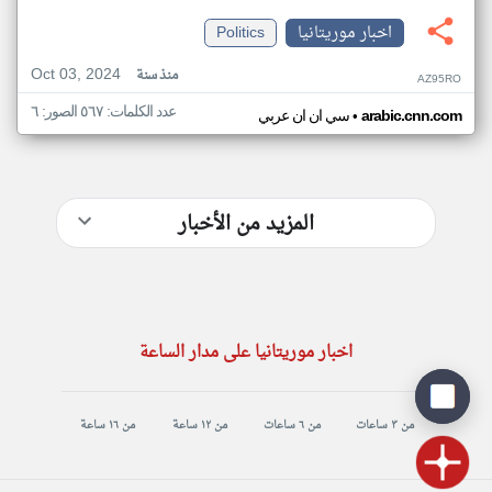
اخبار موريتانيا
Politics
Oct 03, 2024
منذ سنة
AZ95RO
عدد الكلمات: ٥٦٧ الصور: ٦
•
arabic.cnn.com
سي ان ان عربي
المزيد من الأخبار
اخبار موريتانيا على مدار الساعة
من ٣ ساعات
من ٦ ساعات
من ١٢ ساعة
من ١٦ ساعة