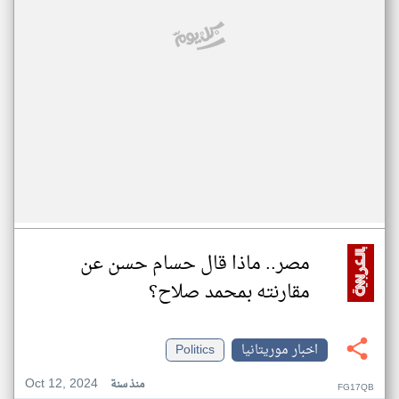
مصر.. ماذا قال حسام حسن عن
مقارنته بمحمد صلاح؟
اخبار موريتانيا
Politics
Oct 12, 2024
منذ سنة
FG17QB