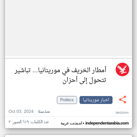
أمطار الخريف في موريتانيا... تباشير
تتحول إلى أحزان
اخبار موريتانيا
Politics
Oct 03, 2024
منذ سنة
WH28AH
عدد الكلمات: ٦١٩ الصور: ٢
•
independentarabia.com
اندبندنت عربية