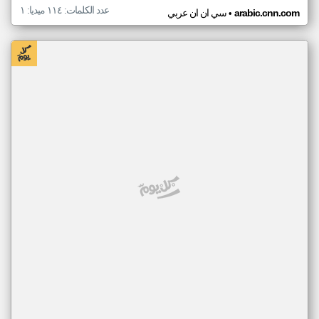
عدد الكلمات: ١١٤ ميديا: ١
•
arabic.cnn.com
سي ان ان عربي