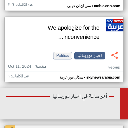
عدد الكلمات: ٢٠٦
•
arabic.cnn.com
سي ان ان عربي
We apologize for the
inconvenience...
اخبار موريتانيا
Politics
Oct 11, 2024
منذ سنة
VG00HD
عدد الكلمات: ١
•
skynewsarabia.com
سكاي نيوز عربية
أخر ساعة في اخبار موريتانيا