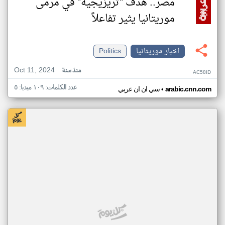
مصر.. هدف "تريزيجيه" في مرمى
موريتانيا يثير تفاعلاً
اخبار موريتانيا
Politics
Oct 11, 2024
منذ سنة
AC58ID
عدد الكلمات: ١٠٩ ميديا: ٥
•
arabic.cnn.com
سي ان ان عربي