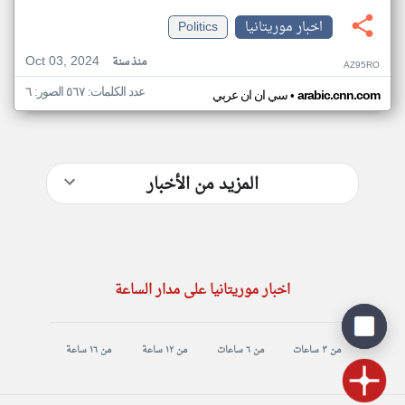
اخبار موريتانيا
Politics
Oct 03, 2024
منذ سنة
AZ95RO
عدد الكلمات: ٥٦٧ الصور: ٦
•
arabic.cnn.com
سي ان ان عربي
المزيد من الأخبار
اخبار موريتانيا على مدار الساعة
من ٣ ساعات
من ٦ ساعات
من ١٢ ساعة
من ١٦ ساعة