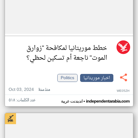
خطط موريتانيا لمكافحة "زوارق
الموت" ناجعة أم تسكين لحظي؟
اخبار موريتانيا
Politics
Oct 03, 2024
منذ سنة
WE05ZH
عدد الكلمات: ٥١٨
•
independentarabia.com
اندبندنت عربية