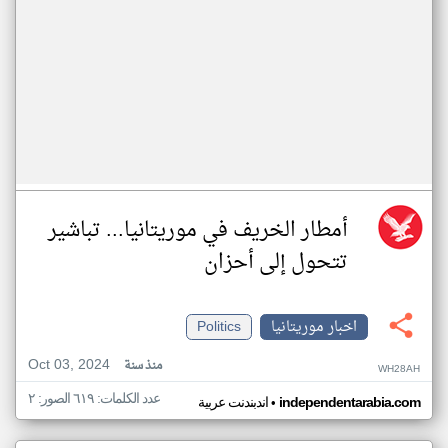
أمطار الخريف في موريتانيا... تباشير
تتحول إلى أحزان
اخبار موريتانيا
Politics
Oct 03, 2024
منذ سنة
WH28AH
عدد الكلمات: ٦١٩ الصور: ٢
•
independentarabia.com
اندبندنت عربية