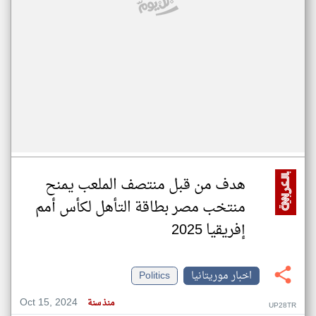
هدف من قبل منتصف الملعب يمنح
منتخب مصر بطاقة التأهل لكأس أمم
إفريقيا 2025
اخبار موريتانيا
Politics
Oct 15, 2024
منذ سنة
UP28TR