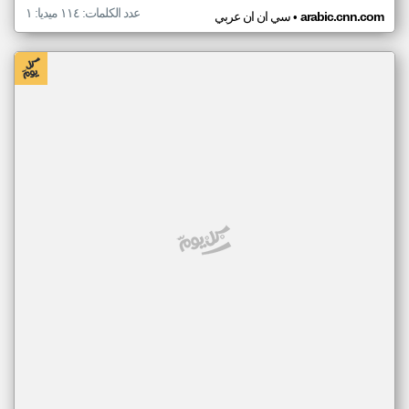
عدد الكلمات: ١١٤ ميديا: ١
•
arabic.cnn.com
سي ان ان عربي