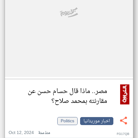
مصر.. ماذا قال حسام حسن عن
مقارنته بمحمد صلاح؟
اخبار موريتانيا
Politics
Oct 12, 2024
منذ سنة
FG17QB