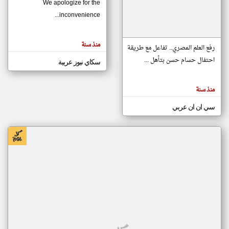
We apologize for the
inconvenience...
klyoum.com
تغيير الدولة
منذ سنة
تعبر
رفع العلم المصري.. تفاعل مع طريقة
مصادر الأخبار من موريتانيا
المقالات
الموجوده
احتفال حسام حسن بتأهل ...
سكاي نيوز عربية
اخبار موريتانيا على مدار الساعة
هنا عن
وجهة
نظر
أهم اخبار موريتانيا العاجلة والمباشرة
كاتبيها.
منذ سنة
سي ان ان عربي