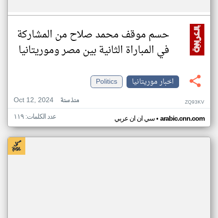
حسم موقف محمد صلاح من المشاركة
في المباراة الثانية بين مصر وموريتانيا
اخبار موريتانيا
Politics
Oct 12, 2024
منذ سنة
ZQ93KV
عدد الكلمات: ١١٩
•
arabic.cnn.com
سي ان ان عربي