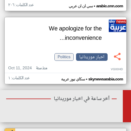
عدد الكلمات: ٢٠٦
•
arabic.cnn.com
سي ان ان عربي
We apologize for the
inconvenience...
اخبار موريتانيا
Politics
Oct 11, 2024
منذ سنة
VG00HD
عدد الكلمات: ١
•
skynewsarabia.com
سكاي نيوز عربية
أخر ساعة في اخبار موريتانيا