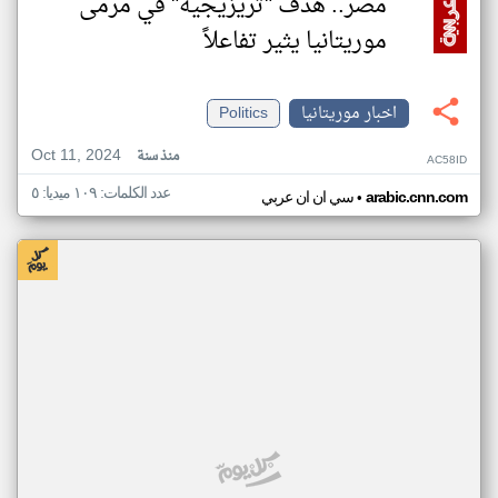
مصر.. هدف "تريزيجيه" في مرمى
موريتانيا يثير تفاعلاً
اخبار موريتانيا
Politics
Oct 11, 2024
منذ سنة
AC58ID
عدد الكلمات: ١٠٩ ميديا: ٥
•
arabic.cnn.com
سي ان ان عربي