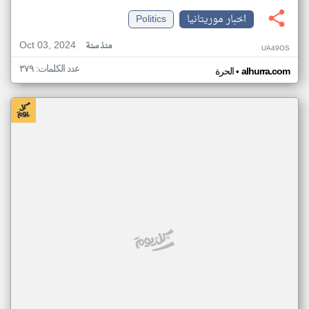
اخبار موريتانيا
Politics
Oct 03, 2024
منذ سنة
UA49OS
عدد الكلمات: ٣٧٩
•
alhurra.com
الحرة