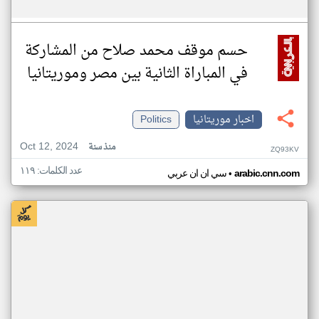
حسم موقف محمد صلاح من المشاركة
في المباراة الثانية بين مصر وموريتانيا
اخبار موريتانيا
Politics
Oct 12, 2024
منذ سنة
ZQ93KV
عدد الكلمات: ١١٩
•
arabic.cnn.com
سي ان ان عربي