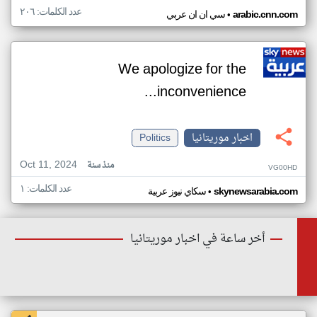
عدد الكلمات: ٢٠٦
•
arabic.cnn.com
سي ان ان عربي
We apologize for the
inconvenience...
اخبار موريتانيا
Politics
Oct 11, 2024
منذ سنة
VG00HD
عدد الكلمات: ١
•
skynewsarabia.com
سكاي نيوز عربية
أخر ساعة في اخبار موريتانيا