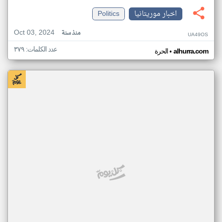
اخبار موريتانيا
Politics
Oct 03, 2024
منذ سنة
UA49OS
عدد الكلمات: ٣٧٩
•
alhurra.com
الحرة