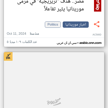
مصر.. هدف "تريزيجيه" في مرمى
موريتانيا يثير تفاعلاً
اخبار موريتانيا
Politics
Oct 11, 2024
منذ سنة
AC58ID
عدد الكلمات: ١٠٩ ميديا: ٥
•
arabic.cnn.com
سي ان ان عربي