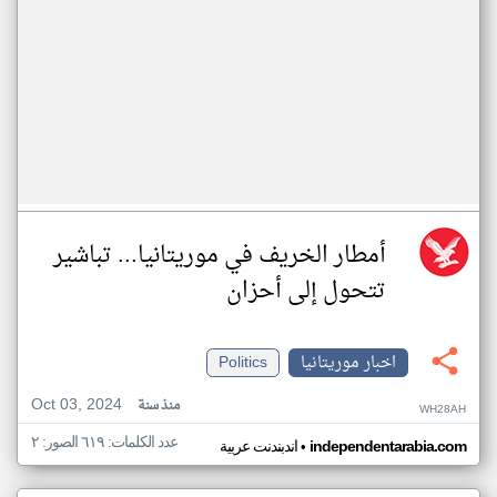
أمطار الخريف في موريتانيا... تباشير
تتحول إلى أحزان
اخبار موريتانيا
Politics
Oct 03, 2024
منذ سنة
WH28AH
عدد الكلمات: ٦١٩ الصور: ٢
•
independentarabia.com
اندبندنت عربية