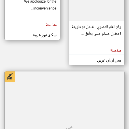
We apologize for the
inconvenience...
klyoum.com
تغيير الدولة
منذ سنة
تعبر
رفع العلم المصري.. تفاعل مع طريقة
مصادر الأخبار من موريتانيا
المقالات
الموجوده
احتفال حسام حسن بتأهل ...
سكاي نيوز عربية
اخبار موريتانيا على مدار الساعة
هنا عن
وجهة
نظر
أهم اخبار موريتانيا العاجلة والمباشرة
كاتبيها.
منذ سنة
سي ان ان عربي