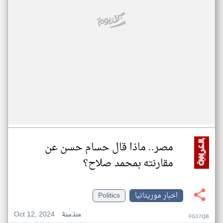
مصر.. ماذا قال حسام حسن عن
مقارنته بمحمد صلاح؟
اخبار موريتانيا
Politics
Oct 12, 2024
منذ سنة
FG17QB