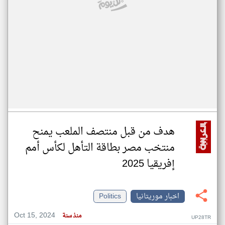
هدف من قبل منتصف الملعب يمنح
منتخب مصر بطاقة التأهل لكأس أمم
إفريقيا 2025
اخبار موريتانيا
Politics
Oct 15, 2024
منذ سنة
UP28TR