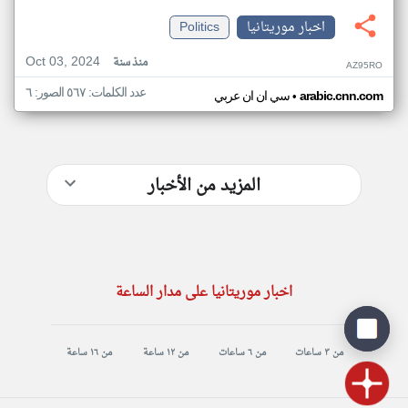
اخبار موريتانيا
Politics
Oct 03, 2024
منذ سنة
AZ95RO
عدد الكلمات: ٥٦٧ الصور: ٦
•
arabic.cnn.com
سي ان ان عربي
المزيد من الأخبار
اخبار موريتانيا على مدار الساعة
من ٣ ساعات
من ٦ ساعات
من ١٢ ساعة
من ١٦ ساعة