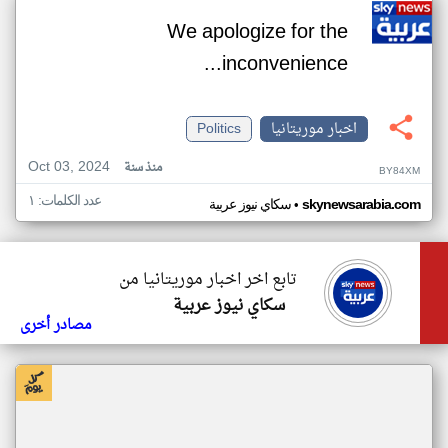
We apologize for the
inconvenience...
اخبار موريتانيا
Politics
Oct 03, 2024
منذ سنة
BY84XM
عدد الكلمات: ١
•
skynewsarabia.com
سكاي نيوز عربية
تابع اخر اخبار موريتانيا من
سكاي نيوز عربية
مصادر أخرى