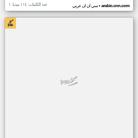
عدد الكلمات: ١١٤ ميديا: ١
•
arabic.cnn.com
سي ان ان عربي