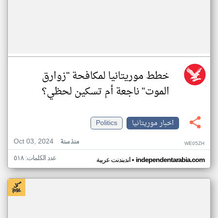
خطط موريتانيا لمكافحة "زوارق
الموت" ناجعة أم تسكين لحظي؟
اخبار موريتانيا
Politics
Oct 03, 2024
منذ سنة
WE05ZH
عدد الكلمات: ٥١٨
•
independentarabia.com
اندبندنت عربية