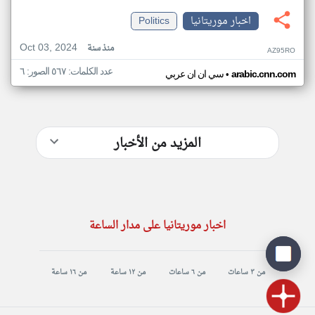
اخبار موريتانيا
Politics
Oct 03, 2024
منذ سنة
AZ95RO
عدد الكلمات: ٥٦٧ الصور: ٦
•
arabic.cnn.com
سي ان ان عربي
المزيد من الأخبار
اخبار موريتانيا على مدار الساعة
من ٣ ساعات
من ٦ ساعات
من ١٢ ساعة
من ١٦ ساعة