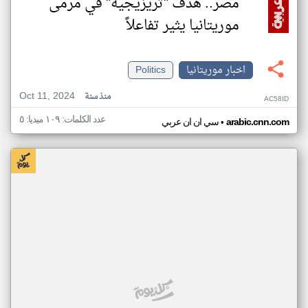
مصر.. هدف "تريزيجيه" في مرمى
موريتانيا يثير تفاعلاً
اخبار موريتانيا
Politics
Oct 11, 2024
منذ سنة
AC58ID
عدد الكلمات: ١٠٩ ميديا: ٥
•
arabic.cnn.com
سي ان ان عربي