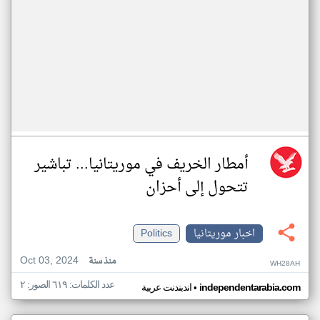
أمطار الخريف في موريتانيا... تباشير
تتحول إلى أحزان
اخبار موريتانيا
Politics
Oct 03, 2024
منذ سنة
WH28AH
عدد الكلمات: ٦١٩ الصور: ٢
•
independentarabia.com
اندبندنت عربية