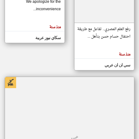
We apologize for the
inconvenience...
klyoum.com
تغيير الدولة
منذ سنة
تعبر
رفع العلم المصري.. تفاعل مع طريقة
مصادر الأخبار من موريتانيا
المقالات
الموجوده
احتفال حسام حسن بتأهل ...
سكاي نيوز عربية
اخبار موريتانيا على مدار الساعة
هنا عن
وجهة
نظر
أهم اخبار موريتانيا العاجلة والمباشرة
كاتبيها.
منذ سنة
سي ان ان عربي