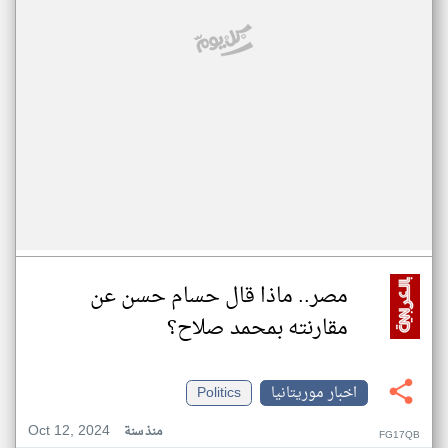
مصر.. ماذا قال حسام حسن عن
مقارنته بمحمد صلاح؟
اخبار موريتانيا
Politics
Oct 12, 2024
منذ سنة
FG17QB