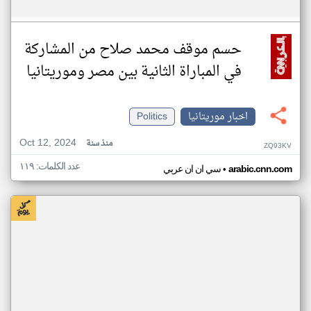
حسم موقف محمد صلاح من المشاركة
في المباراة الثانية بين مصر وموريتانيا
اخبار موريتانيا
Politics
Oct 12, 2024
منذ سنة
ZQ93KV
عدد الكلمات: ١١٩
•
arabic.cnn.com
سي ان ان عربي