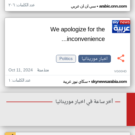
عدد الكلمات: ٢٠٦
•
arabic.cnn.com
سي ان ان عربي
We apologize for the
inconvenience...
اخبار موريتانيا
Politics
Oct 11, 2024
منذ سنة
VG00HD
عدد الكلمات: ١
•
skynewsarabia.com
سكاي نيوز عربية
أخر ساعة في اخبار موريتانيا