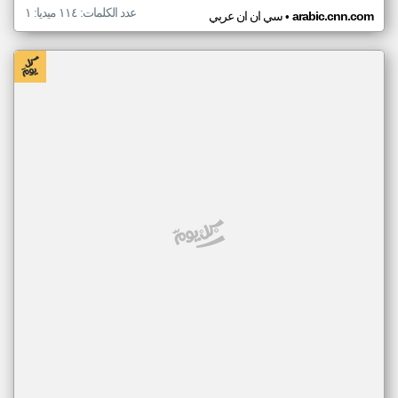
عدد الكلمات: ١١٤ ميديا: ١
•
arabic.cnn.com
سي ان ان عربي