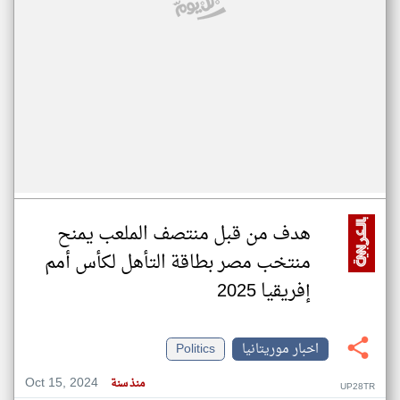
هدف من قبل منتصف الملعب يمنح
منتخب مصر بطاقة التأهل لكأس أمم
إفريقيا 2025
اخبار موريتانيا
Politics
Oct 15, 2024
منذ سنة
UP28TR