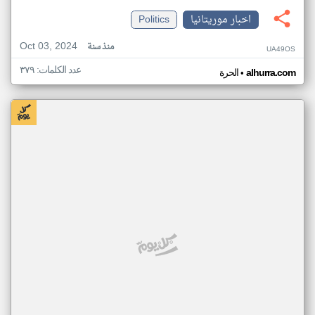
اخبار موريتانيا
Politics
Oct 03, 2024
منذ سنة
UA49OS
عدد الكلمات: ٣٧٩
•
alhurra.com
الحرة