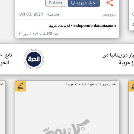
اخبار موريتانيا
Politics
Oct 03, 2024
منذ سنة
WH28AH
•
independentarabia.com
اندبندنت عربية
عدد الكلمات: ٦١٩ الصور: ٢
ار موريتانيا من
تابع اخ
 عربية
الحرة
اخبار موريتانيا من اندبندنت عربية
اخ