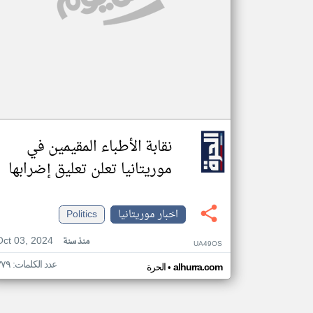
نقابة الأطباء المقيمين في
موريتانيا تعلن تعليق إضرابها
اخبار موريتانيا
Politics
Oct 03, 2024
منذ سنة
UA49OS
عدد الكلمات: ٣٧٩
•
alhurra.com
الحرة