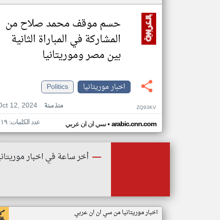
حسم موقف محمد صلاح من
المشاركة في المباراة الثانية
بين مصر وموريتانيا
اخبار موريتانيا
Politics
Oct 12, 2024
منذ سنة
ZQ93KV
عدد الكلمات: ١١٩
•
arabic.cnn.com
سي ان ان عربي
أخر ساعة في اخبار موريتاني
اخبار موريتانيا من سي ان ان عربي