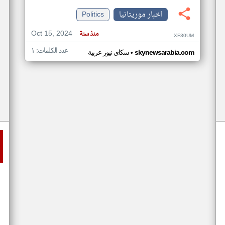
اخبار موريتانيا
Politics
Oct 15, 2024
منذ سنة
XF30UM
عدد الكلمات: ١
•
skynewsarabia.com
سكاي نيوز عربية