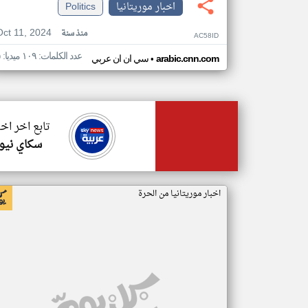
اخبار موريتانيا
Politics
Oct 11, 2024
منذ سنة
AC58ID
عدد الكلمات: ١٠٩ ميديا: ٥
•
arabic.cnn.com
سي ان ان عربي
تابع اخر اخب
سكاي نيوز
اخبار موريتانيا من الحرة