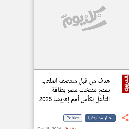
klyoum.com
تغيير الدولة
مصادر الأخبار من موريتانيا
اخبار موريتانيا على مدار الساعة
أهم اخبار موريتانيا العاجلة والمباشرة
هدف من قبل منتصف الملعب
يمنح منتخب مصر بطاقة
التأهل لكأس أمم إفريقيا 2025
اخبار موريتانيا
Politics