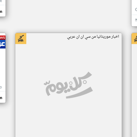
R
m
اخبار موريتانيا من سي ان ان عربي
D
m