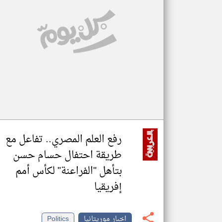
تعبر
المقالات
الموجوده
هنا عن
وجهة
نظر
كاتبيها.
رفع العلم المصري.. تفاعل مع
طريقة احتفال حسام حسن
بتأهل "الفراعنة" لكأس أمم
إفريقيا
اخبار موريتانيا
Politics