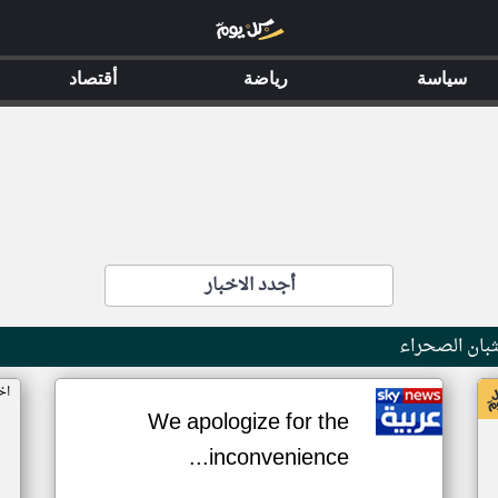
سياسة
رياضة
أقتصاد
أجدد الاخبار
بان الصحراء
اخ
We apologize for the
inconvenience...