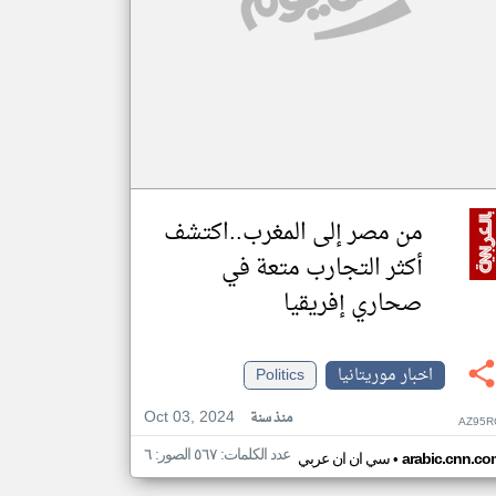
من مصر إلى المغرب..اكتشف
أكثر التجارب متعة في
صحاري إفريقيا
اخبار موريتانيا
Politics
Oct 03, 2024
منذ سنة
AZ95R
عدد الكلمات: ٥٦٧ الصور: ٦
•
arabic.cnn.co
سي ان ان عربي