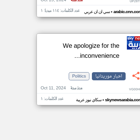
Oct 15, 2024
منذ سنة
UP28T
عدد الكلمات: ١١٤ ميديا: ١
•
arabic.cnn.co
سي ان ان عربي
We apologize for the
inconvenience...
اخبار موريتانيا
Politics
Oct 11, 2024
منذ سنة
VG00H
عدد الكلمات: ١
•
skynewsarabia.co
سكاي نيوز عربية