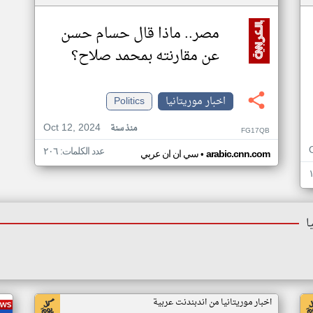
مصر.. ماذا قال حسام حسن
عن مقارنته بمحمد صلاح؟
اخبار موريتانيا
Politics
Oct 12, 2024
منذ سنة
FG17QB
عدد الكلمات: ٢٠٦
•
arabic.cnn.com
سي ان ان عربي
ا
اخبار موريتانيا من اندبندنت عربية