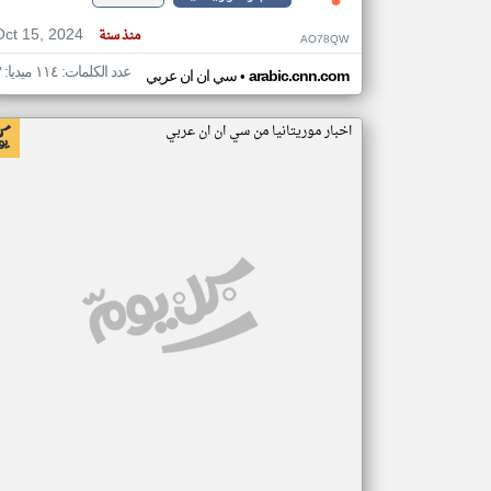
Oct 15, 2024
منذ سنة
AO78QW
عدد الكلمات: ١١٤ ميديا: ٣
•
arabic.cnn.com
سي ان ان عربي
اخبار موريتانيا من سي ان ان عربي