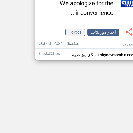
We apologize for the
inconvenience...
اخبار موريتانيا
Politics
Oct 03, 2024
منذ سنة
BY84X
عدد الكلمات: ١
•
skynewsarabia.co
سكاي نيوز عربية