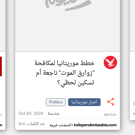
خطط موريتانيا لمكافحة
"زوارق الموت" ناجعة أم
تسكين لحظي؟
اخبار موريتانيا
Politics
Oct 03, 2024
منذ سنة
O
WE05ZH
عدد الكلمات: ٥١٨
•
independentarabia.com
اندبندنت عربية
m