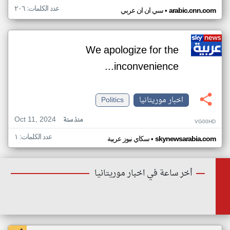
عدد الكلمات: ٢٠٦
•
arabic.cnn.com
سي ان ان عربي
We apologize for the
inconvenience...
اخبار موريتانيا
Politics
Oct 11, 2024
منذ سنة
VG00HD
عدد الكلمات: ١
•
skynewsarabia.com
سكاي نيوز عربية
أخر ساعة في اخبار موريتانيا