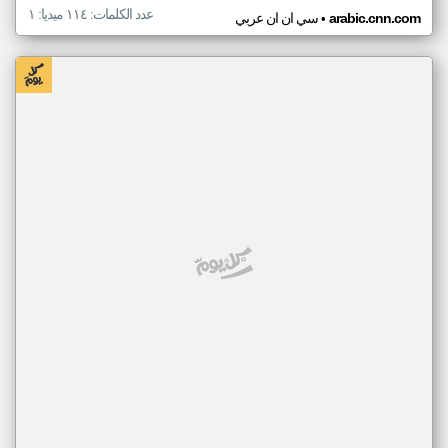
عدد الكلمات: ١١٤ ميديا: ١
•
arabic.cnn.com
سي ان ان عربي