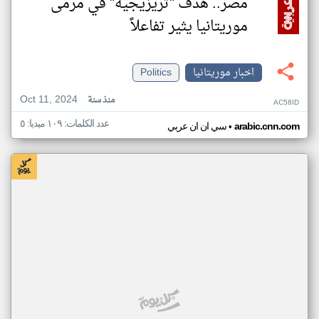
مصر.. هدف "تريزيجيه" في مرمى
موريتانيا يثير تفاعلاً
اخبار موريتانيا
Politics
Oct 11, 2024
منذ سنة
AC58ID
عدد الكلمات: ١٠٩ ميديا: ٥
•
arabic.cnn.com
سي ان ان عربي