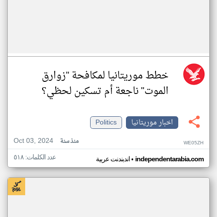
خطط موريتانيا لمكافحة "زوارق
الموت" ناجعة أم تسكين لحظي؟
اخبار موريتانيا
Politics
Oct 03, 2024
منذ سنة
WE05ZH
عدد الكلمات: ٥١٨
•
independentarabia.com
اندبندنت عربية