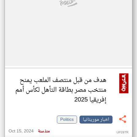
هدف من قبل منتصف الملعب يمنح
منتخب مصر بطاقة التأهل لكأس أمم
إفريقيا 2025
اخبار موريتانيا
Politics
Oct 15, 2024
منذ سنة
UP28TR