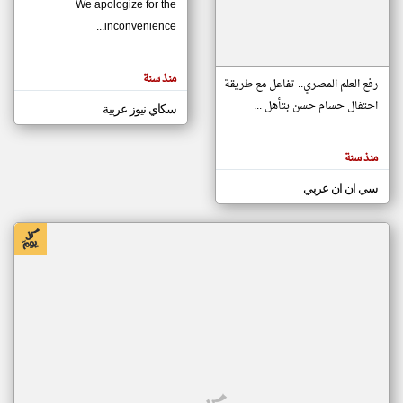
We apologize for the
inconvenience...
klyoum.com
تغيير الدولة
منذ سنة
تعبر
رفع العلم المصري.. تفاعل مع طريقة
مصادر الأخبار من موريتانيا
المقالات
الموجوده
احتفال حسام حسن بتأهل ...
سكاي نيوز عربية
اخبار موريتانيا على مدار الساعة
هنا عن
وجهة
نظر
أهم اخبار موريتانيا العاجلة والمباشرة
كاتبيها.
منذ سنة
سي ان ان عربي