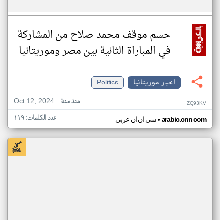
حسم موقف محمد صلاح من المشاركة
في المباراة الثانية بين مصر وموريتانيا
اخبار موريتانيا
Politics
Oct 12, 2024
منذ سنة
ZQ93KV
عدد الكلمات: ١١٩
•
arabic.cnn.com
سي ان ان عربي