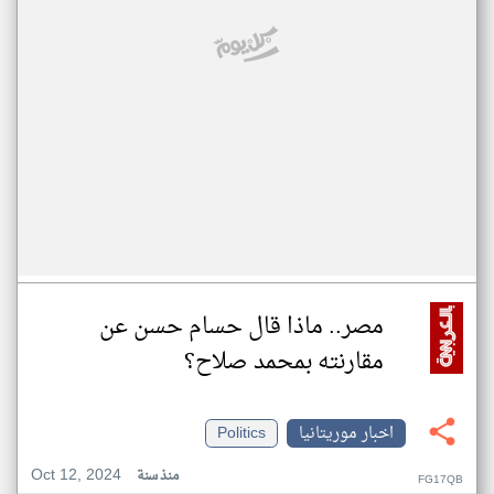
مصر.. ماذا قال حسام حسن عن
مقارنته بمحمد صلاح؟
اخبار موريتانيا
Politics
Oct 12, 2024
منذ سنة
FG17QB