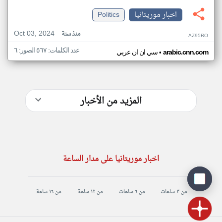
اخبار موريتانيا
Politics
Oct 03, 2024
منذ سنة
AZ95RO
عدد الكلمات: ٥٦٧ الصور: ٦
•
arabic.cnn.com
سي ان ان عربي
المزيد من الأخبار
اخبار موريتانيا على مدار الساعة
من ٣ ساعات
من ٦ ساعات
من ١٢ ساعة
من ١٦ ساعة