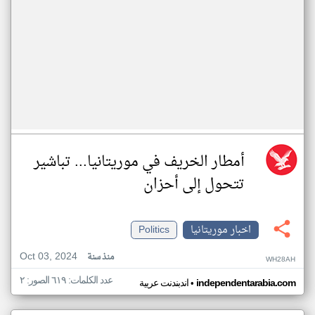
أمطار الخريف في موريتانيا... تباشير
تتحول إلى أحزان
اخبار موريتانيا
Politics
Oct 03, 2024
منذ سنة
WH28AH
عدد الكلمات: ٦١٩ الصور: ٢
•
independentarabia.com
اندبندنت عربية