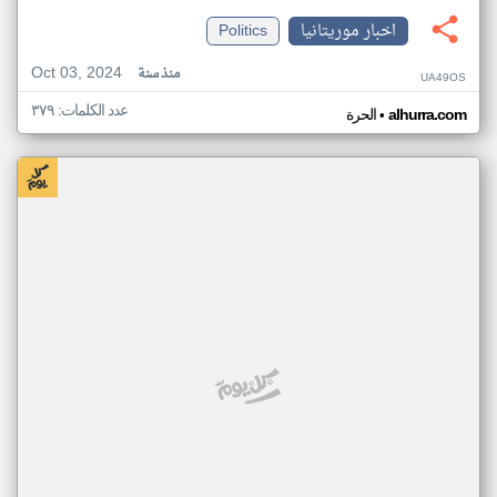
اخبار موريتانيا
Politics
Oct 03, 2024
منذ سنة
UA49OS
عدد الكلمات: ٣٧٩
•
alhurra.com
الحرة