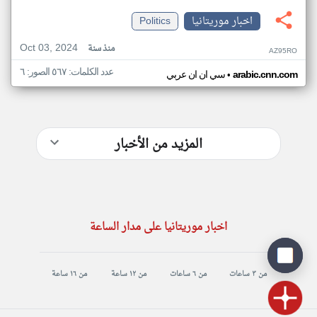
اخبار موريتانيا
Politics
Oct 03, 2024
منذ سنة
AZ95RO
عدد الكلمات: ٥٦٧ الصور: ٦
•
arabic.cnn.com
سي ان ان عربي
المزيد من الأخبار
اخبار موريتانيا على مدار الساعة
من ٣ ساعات
من ٦ ساعات
من ١٢ ساعة
من ١٦ ساعة