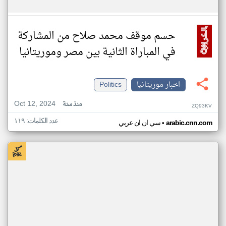
حسم موقف محمد صلاح من المشاركة
في المباراة الثانية بين مصر وموريتانيا
اخبار موريتانيا
Politics
Oct 12, 2024
منذ سنة
ZQ93KV
عدد الكلمات: ١١٩
•
arabic.cnn.com
سي ان ان عربي