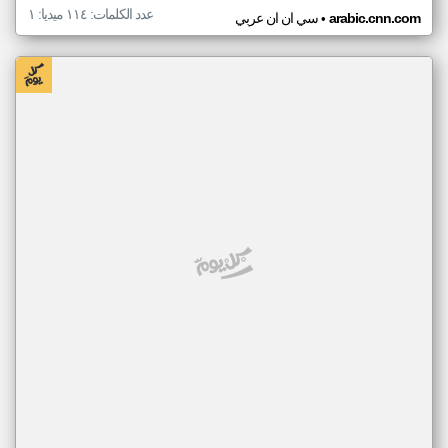
عدد الكلمات: ١١٤ ميديا: ١
•
arabic.cnn.com
سي ان ان عربي