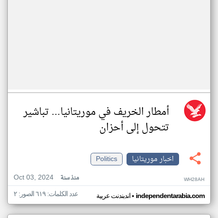
أمطار الخريف في موريتانيا... تباشير
تتحول إلى أحزان
اخبار موريتانيا
Politics
Oct 03, 2024
منذ سنة
WH28AH
عدد الكلمات: ٦١٩ الصور: ٢
•
independentarabia.com
اندبندنت عربية