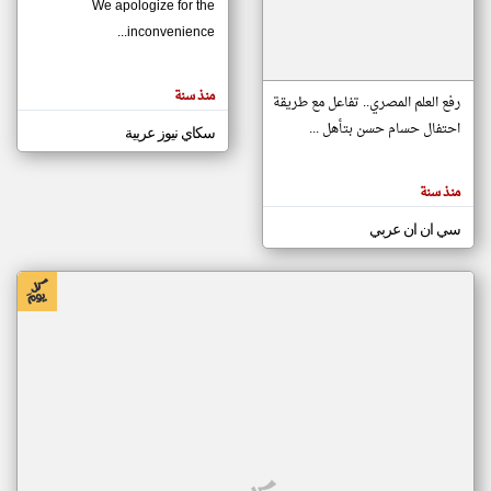
We apologize for the
inconvenience...
klyoum.com
تغيير الدولة
منذ سنة
تعبر
رفع العلم المصري.. تفاعل مع طريقة
مصادر الأخبار من موريتانيا
المقالات
الموجوده
احتفال حسام حسن بتأهل ...
سكاي نيوز عربية
اخبار موريتانيا على مدار الساعة
هنا عن
وجهة
نظر
أهم اخبار موريتانيا العاجلة والمباشرة
كاتبيها.
منذ سنة
سي ان ان عربي