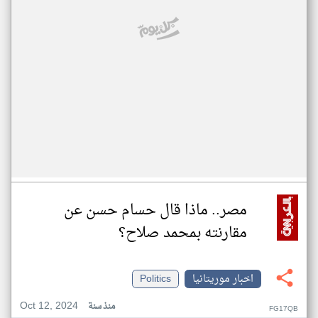
مصر.. ماذا قال حسام حسن عن
مقارنته بمحمد صلاح؟
اخبار موريتانيا
Politics
Oct 12, 2024
منذ سنة
FG17QB