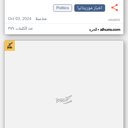
اخبار موريتانيا
Politics
Oct 03, 2024
منذ سنة
UA49OS
عدد الكلمات: ٣٧٩
•
alhurra.com
الحرة