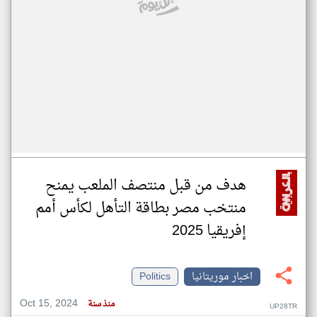
هدف من قبل منتصف الملعب يمنح
منتخب مصر بطاقة التأهل لكأس أمم
إفريقيا 2025
اخبار موريتانيا
Politics
Oct 15, 2024
منذ سنة
UP28TR