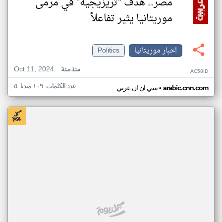
مصر.. هدف "تريزيجيه" في مرمى
موريتانيا يثير تفاعلاً
اخبار موريتانيا
Politics
Oct 11, 2024
منذ سنة
AC58ID
عدد الكلمات: ١٠٩ ميديا: ٥
•
arabic.cnn.com
سي ان ان عربي