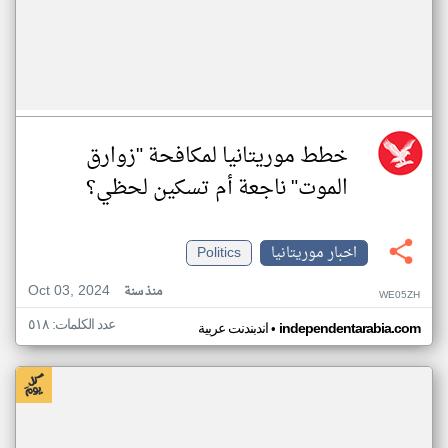
خطط موريتانيا لمكافحة "زوارق
الموت" ناجعة أم تسكين لحظي؟
اخبار موريتانيا
Politics
Oct 03, 2024
منذ سنة
WE05ZH
عدد الكلمات: ٥١٨
•
independentarabia.com
اندبندنت عربية