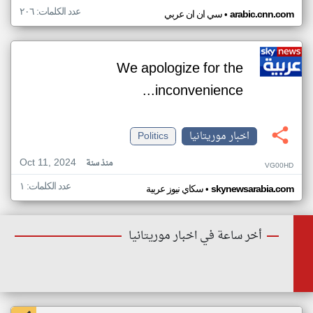
عدد الكلمات: ٢٠٦
•
arabic.cnn.com
سي ان ان عربي
We apologize for the
inconvenience...
اخبار موريتانيا
Politics
Oct 11, 2024
منذ سنة
VG00HD
عدد الكلمات: ١
•
skynewsarabia.com
سكاي نيوز عربية
أخر ساعة في اخبار موريتانيا