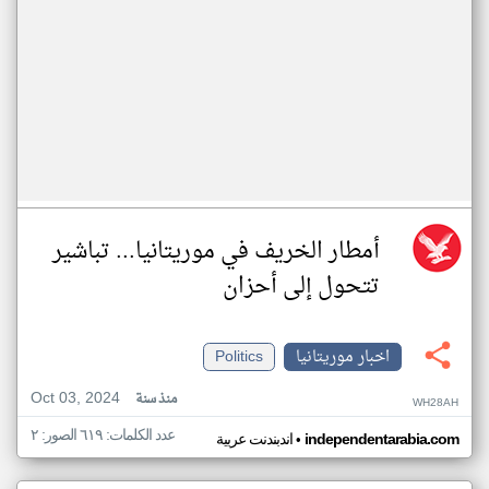
أمطار الخريف في موريتانيا... تباشير
تتحول إلى أحزان
اخبار موريتانيا
Politics
Oct 03, 2024
منذ سنة
WH28AH
عدد الكلمات: ٦١٩ الصور: ٢
•
independentarabia.com
اندبندنت عربية