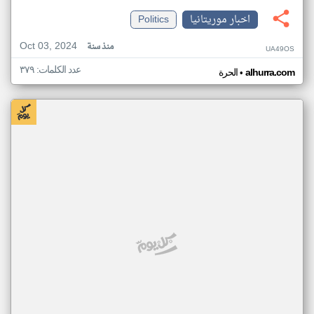
اخبار موريتانيا
Politics
Oct 03, 2024
منذ سنة
UA49OS
عدد الكلمات: ٣٧٩
•
alhurra.com
الحرة