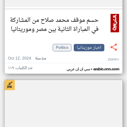
حسم موقف محمد صلاح من المشاركة
في المباراة الثانية بين مصر وموريتانيا
اخبار موريتانيا
Politics
Oct 12, 2024
منذ سنة
ZQ93KV
عدد الكلمات: ١١٩
•
arabic.cnn.com
سي ان ان عربي