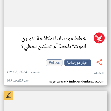
خطط موريتانيا لمكافحة "زوارق
الموت" ناجعة أم تسكين لحظي؟
اخبار موريتانيا
Politics
Oct 03, 2024
منذ سنة
WE05ZH
عدد الكلمات: ٥١٨
•
independentarabia.com
اندبندنت عربية