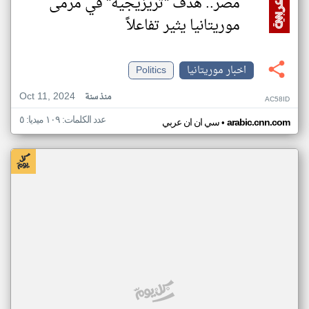
مصر.. هدف "تريزيجيه" في مرمى
موريتانيا يثير تفاعلاً
اخبار موريتانيا
Politics
Oct 11, 2024
منذ سنة
AC58ID
عدد الكلمات: ١٠٩ ميديا: ٥
•
arabic.cnn.com
سي ان ان عربي