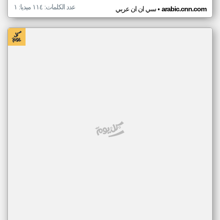
عدد الكلمات: ١١٤ ميديا: ١
•
arabic.cnn.com
سي ان ان عربي