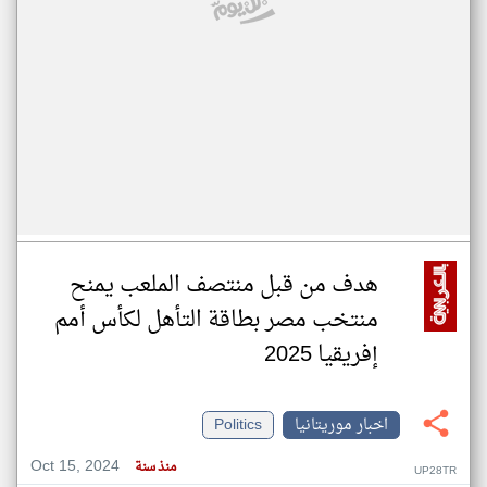
هدف من قبل منتصف الملعب يمنح
منتخب مصر بطاقة التأهل لكأس أمم
إفريقيا 2025
اخبار موريتانيا
Politics
Oct 15, 2024
منذ سنة
UP28TR