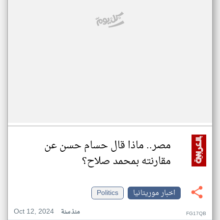
مصر.. ماذا قال حسام حسن عن
مقارنته بمحمد صلاح؟
اخبار موريتانيا
Politics
Oct 12, 2024
منذ سنة
FG17QB