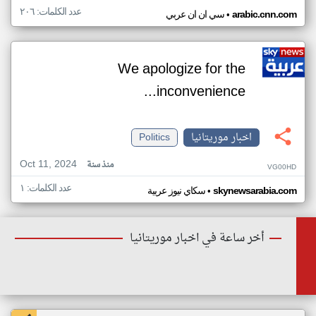
عدد الكلمات: ٢٠٦
•
arabic.cnn.com
سي ان ان عربي
We apologize for the
inconvenience...
اخبار موريتانيا
Politics
Oct 11, 2024
منذ سنة
VG00HD
عدد الكلمات: ١
•
skynewsarabia.com
سكاي نيوز عربية
أخر ساعة في اخبار موريتانيا