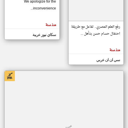
We apologize for the
inconvenience...
klyoum.com
تغيير الدولة
منذ سنة
تعبر
رفع العلم المصري.. تفاعل مع طريقة
مصادر الأخبار من موريتانيا
المقالات
الموجوده
احتفال حسام حسن بتأهل ...
سكاي نيوز عربية
اخبار موريتانيا على مدار الساعة
هنا عن
وجهة
نظر
أهم اخبار موريتانيا العاجلة والمباشرة
كاتبيها.
منذ سنة
سي ان ان عربي