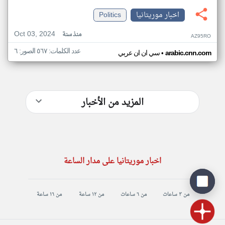
اخبار موريتانيا
Politics
Oct 03, 2024
منذ سنة
AZ95RO
عدد الكلمات: ٥٦٧ الصور: ٦
•
arabic.cnn.com
سي ان ان عربي
المزيد من الأخبار
اخبار موريتانيا على مدار الساعة
من ٣ ساعات
من ٦ ساعات
من ١٢ ساعة
من ١٦ ساعة