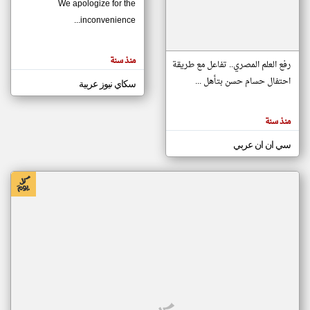
We apologize for the
inconvenience...
klyoum.com
تغيير الدولة
منذ سنة
تعبر
رفع العلم المصري.. تفاعل مع طريقة
مصادر الأخبار من موريتانيا
المقالات
الموجوده
احتفال حسام حسن بتأهل ...
سكاي نيوز عربية
اخبار موريتانيا على مدار الساعة
هنا عن
وجهة
نظر
أهم اخبار موريتانيا العاجلة والمباشرة
كاتبيها.
منذ سنة
سي ان ان عربي