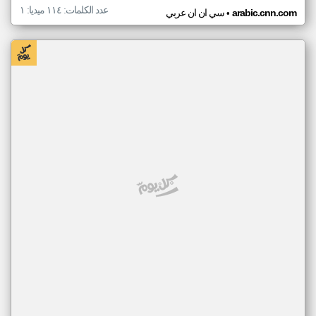
عدد الكلمات: ١١٤ ميديا: ١
•
arabic.cnn.com
سي ان ان عربي