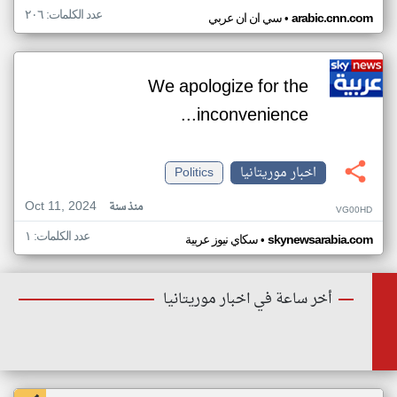
عدد الكلمات: ٢٠٦
•
arabic.cnn.com
سي ان ان عربي
We apologize for the
inconvenience...
اخبار موريتانيا
Politics
Oct 11, 2024
منذ سنة
VG00HD
عدد الكلمات: ١
•
skynewsarabia.com
سكاي نيوز عربية
أخر ساعة في اخبار موريتانيا