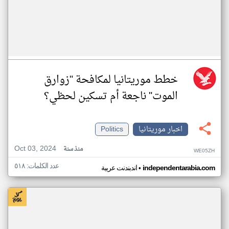
خطط موريتانيا لمكافحة "زوارق
الموت" ناجعة أم تسكين لحظي؟
اخبار موريتانيا
Politics
Oct 03, 2024
منذ سنة
WE05ZH
عدد الكلمات: ٥١٨
•
independentarabia.com
اندبندنت عربية