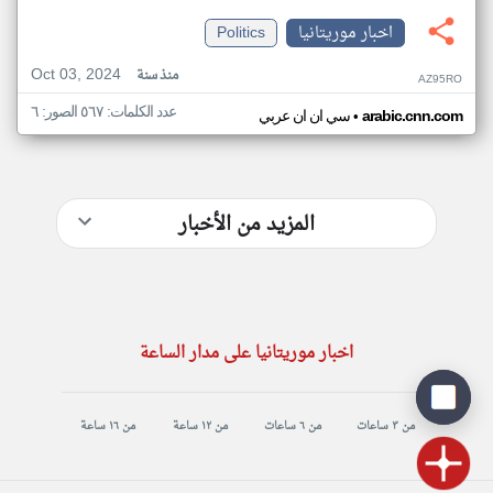
اخبار موريتانيا
Politics
Oct 03, 2024
منذ سنة
AZ95RO
عدد الكلمات: ٥٦٧ الصور: ٦
•
arabic.cnn.com
سي ان ان عربي
المزيد من الأخبار
اخبار موريتانيا على مدار الساعة
من ٣ ساعات
من ٦ ساعات
من ١٢ ساعة
من ١٦ ساعة