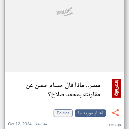
مصر.. ماذا قال حسام حسن عن
مقارنته بمحمد صلاح؟
اخبار موريتانيا
Politics
Oct 12, 2024
منذ سنة
FG17QB