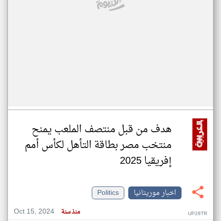
هدف من قبل منتصف الملعب يمنح
منتخب مصر بطاقة التأهل لكأس أمم
إفريقيا 2025
اخبار موريتانيا
Politics
Oct 15, 2024
منذ سنة
UP28TR