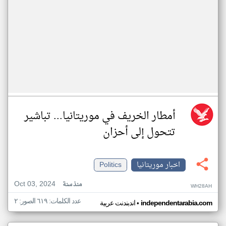
أمطار الخريف في موريتانيا... تباشير
تتحول إلى أحزان
اخبار موريتانيا
Politics
Oct 03, 2024
منذ سنة
WH28AH
عدد الكلمات: ٦١٩ الصور: ٢
•
independentarabia.com
اندبندنت عربية