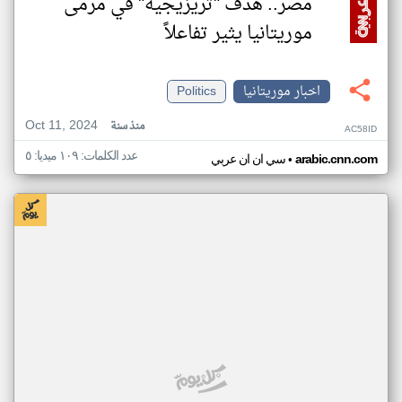
مصر.. هدف "تريزيجيه" في مرمى
موريتانيا يثير تفاعلاً
اخبار موريتانيا
Politics
Oct 11, 2024
منذ سنة
AC58ID
عدد الكلمات: ١٠٩ ميديا: ٥
•
arabic.cnn.com
سي ان ان عربي