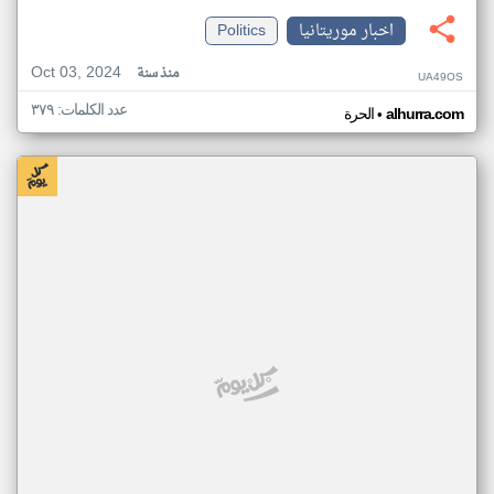
اخبار موريتانيا
Politics
Oct 03, 2024
منذ سنة
UA49OS
عدد الكلمات: ٣٧٩
•
alhurra.com
الحرة