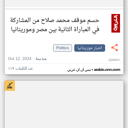
حسم موقف محمد صلاح من المشاركة
في المباراة الثانية بين مصر وموريتانيا
اخبار موريتانيا
Politics
Oct 12, 2024
منذ سنة
ZQ93KV
عدد الكلمات: ١١٩
•
arabic.cnn.com
سي ان ان عربي