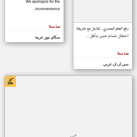
We apologize for the
inconvenience...
klyoum.com
تغيير الدولة
منذ سنة
تعبر
رفع العلم المصري.. تفاعل مع طريقة
مصادر الأخبار من موريتانيا
المقالات
الموجوده
احتفال حسام حسن بتأهل ...
سكاي نيوز عربية
اخبار موريتانيا على مدار الساعة
هنا عن
وجهة
نظر
أهم اخبار موريتانيا العاجلة والمباشرة
كاتبيها.
منذ سنة
سي ان ان عربي