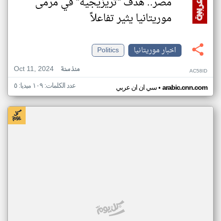
مصر.. هدف "تريزيجيه" في مرمى
موريتانيا يثير تفاعلاً
اخبار موريتانيا
Politics
Oct 11, 2024
منذ سنة
AC58ID
عدد الكلمات: ١٠٩ ميديا: ٥
•
arabic.cnn.com
سي ان ان عربي