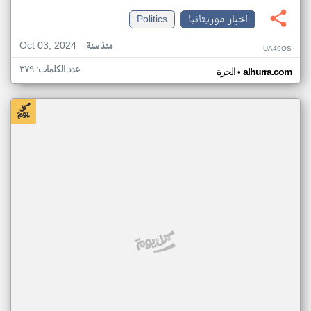
اخبار موريتانيا
Politics
Oct 03, 2024
منذ سنة
UA49OS
عدد الكلمات: ٣٧٩
•
alhurra.com
الحرة