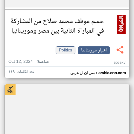
حسم موقف محمد صلاح من المشاركة
في المباراة الثانية بين مصر وموريتانيا
اخبار موريتانيا
Politics
Oct 12, 2024
منذ سنة
ZQ93KV
عدد الكلمات: ١١٩
•
arabic.cnn.com
سي ان ان عربي