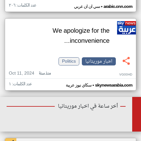
عدد الكلمات: ٢٠٦
•
arabic.cnn.com
سي ان ان عربي
We apologize for the
inconvenience...
اخبار موريتانيا
Politics
Oct 11, 2024
منذ سنة
VG00HD
عدد الكلمات: ١
•
skynewsarabia.com
سكاي نيوز عربية
أخر ساعة في اخبار موريتانيا