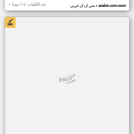
عدد الكلمات: ١١٤ ميديا: ١
•
arabic.cnn.com
سي ان ان عربي