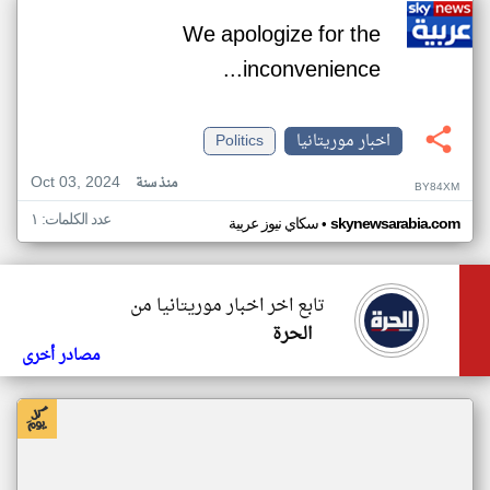
We apologize for the
inconvenience...
اخبار موريتانيا
Politics
Oct 03, 2024
منذ سنة
BY84XM
عدد الكلمات: ١
•
skynewsarabia.com
سكاي نيوز عربية
تابع اخر اخبار موريتانيا من
الحرة
مصادر أخرى