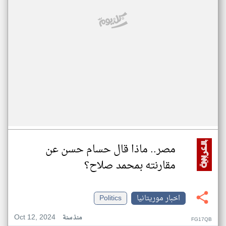
مصر.. ماذا قال حسام حسن عن
مقارنته بمحمد صلاح؟
اخبار موريتانيا
Politics
Oct 12, 2024
منذ سنة
FG17QB