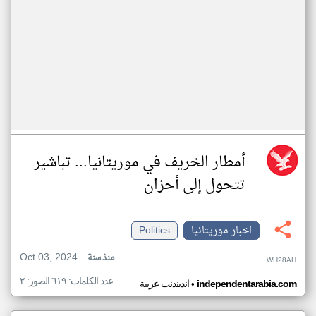
أمطار الخريف في موريتانيا... تباشير
تتحول إلى أحزان
اخبار موريتانيا
Politics
Oct 03, 2024
منذ سنة
WH28AH
عدد الكلمات: ٦١٩ الصور: ٢
•
independentarabia.com
اندبندنت عربية