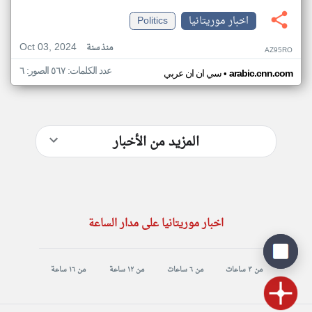
اخبار موريتانيا
Politics
Oct 03, 2024
منذ سنة
AZ95RO
عدد الكلمات: ٥٦٧ الصور: ٦
•
arabic.cnn.com
سي ان ان عربي
المزيد من الأخبار
اخبار موريتانيا على مدار الساعة
من ٣ ساعات
من ٦ ساعات
من ١٢ ساعة
من ١٦ ساعة