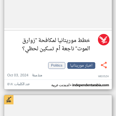
خطط موريتانيا لمكافحة "زوارق
الموت" ناجعة أم تسكين لحظي؟
اخبار موريتانيا
Politics
Oct 03, 2024
منذ سنة
WE05ZH
عدد الكلمات: ٥١٨
•
independentarabia.com
اندبندنت عربية