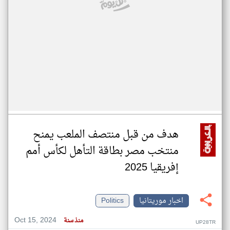
هدف من قبل منتصف الملعب يمنح
منتخب مصر بطاقة التأهل لكأس أمم
إفريقيا 2025
اخبار موريتانيا
Politics
Oct 15, 2024
منذ سنة
UP28TR