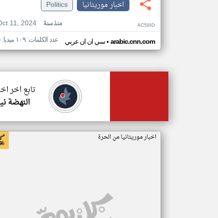
اخبار موريتانيا
Politics
Oct 11, 2024
منذ سنة
AC58ID
عدد الكلمات: ١٠٩ ميديا: ٥
•
arabic.cnn.com
سي ان ان عربي
تابع اخر اخب
النهضة ني
اخبار موريتانيا من الحرة