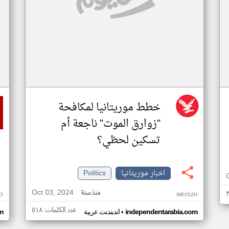
خطط موريتانيا لمكافحة
"زوارق الموت" ناجعة أم
تسكين لحظي؟
اخبار موريتانيا
Politics
Oct 03, 2024
منذ سنة
O
WE05ZH
عدد الكلمات: ٥١٨
•
independentarabia.com
اندبندنت عربية
m