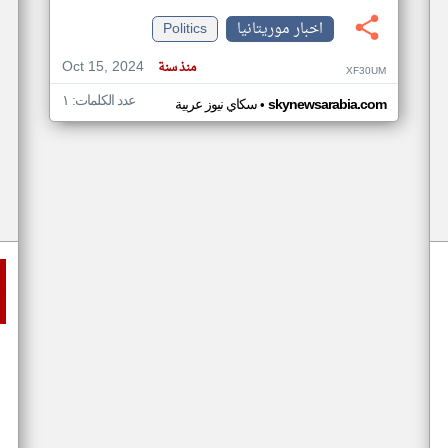
اخبار موريتانيا
Politics
Oct 15, 2024
منذ سنة
XF30UM
عدد الكلمات: ١
•
skynewsarabia.com
سكاي نيوز عربية