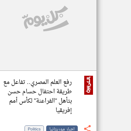
تعبر
المقالات
الموجوده
هنا عن
وجهة
نظر
كاتبيها.
رفع العلم المصري.. تفاعل مع
طريقة احتفال حسام حسن
بتأهل "الفراعنة" لكأس أمم
إفريقيا
اخبار موريتانيا
Politics