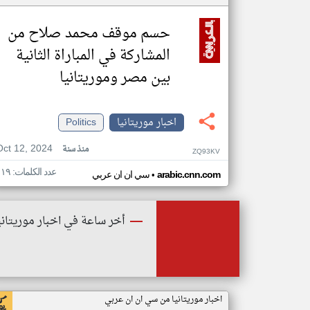
حسم موقف محمد صلاح من
المشاركة في المباراة الثانية
بين مصر وموريتانيا
اخبار موريتانيا
Politics
Oct 12, 2024
منذ سنة
ZQ93KV
عدد الكلمات: ١١٩
•
arabic.cnn.com
سي ان ان عربي
أخر ساعة في اخبار موريتاني
اخبار موريتانيا من سي ان ان عربي