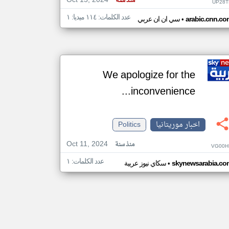
Oct 15, 2024
منذ سنة
UP28T
عدد الكلمات: ١١٤ ميديا: ١
•
arabic.cnn.co
سي ان ان عربي
We apologize for the
inconvenience...
اخبار موريتانيا
Politics
Oct 11, 2024
منذ سنة
VG00H
عدد الكلمات: ١
•
skynewsarabia.co
سكاي نيوز عربية