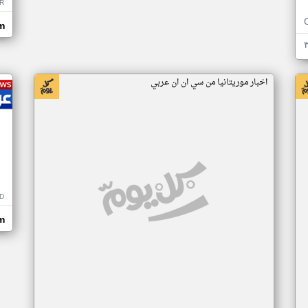
R
m
اخبار موريتانيا من سي ان ان عربي
D
m