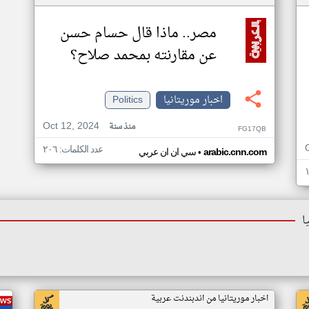
مصر.. ماذا قال حسام حسن
عن مقارنته بمحمد صلاح؟
اخبار موريتانيا
Politics
Oct 12, 2024
منذ سنة
FG17QB
عدد الكلمات: ٢٠٦
•
arabic.cnn.com
سي ان ان عربي
ا
اخبار موريتانيا من اندبندنت عربية