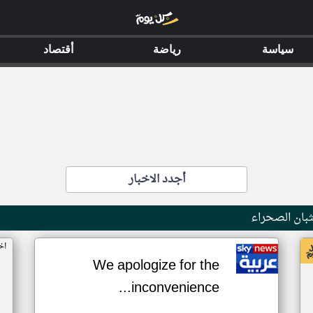
سياسة
رياضة
أقتصاد
أجدد الاخبار
بان الصحراء
اخ
We apologize for the
inconvenience...