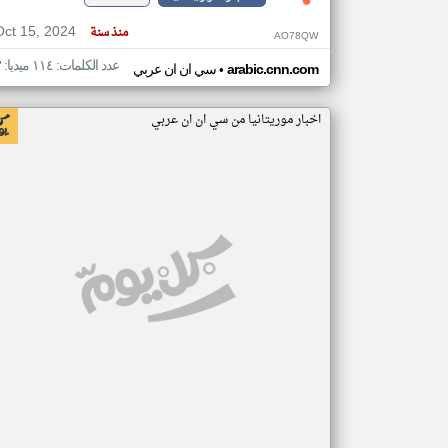
Oct 15, 2024
منذ سنة
AO78QW
عدد الكلمات: ١١٤ ميديا: ٣
•
arabic.cnn.com
سي ان ان عربي
اخبار موريتانيا من سي ان ان عربي