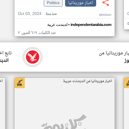
اخبار موريتانيا
Politics
Oct 03, 2024
منذ سنة
WH28AH
•
independentarabia.com
اندبندنت عربية
عدد الكلمات: ٦١٩ الصور: ٢
ار موريتانيا من
تابع اخ
وز
اندبن
اخبار موريتانيا من اندبندنت عربية
اخ