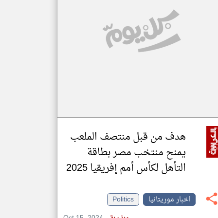
klyoum.com
تغيير الدولة
مصادر الأخبار من موريتانيا
اخبار موريتانيا على مدار الساعة
أهم اخبار موريتانيا العاجلة والمباشرة
هدف من قبل منتصف الملعب
يمنح منتخب مصر بطاقة
التأهل لكأس أمم إفريقيا 2025
اخبار موريتانيا
Politics