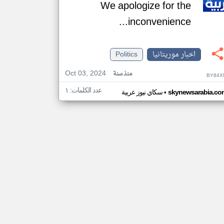
We apologize for the
inconvenience...
اخبار موريتانيا
Politics
Oct 03, 2024
منذ سنة
BY84X
عدد الكلمات: ١
•
skynewsarabia.co
سكاي نيوز عربية