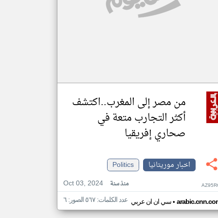
من مصر إلى المغرب..اكتشف
أكثر التجارب متعة في
صحاري إفريقيا
اخبار موريتانيا
Politics
Oct 03, 2024
منذ سنة
AZ95R
عدد الكلمات: ٥٦٧ الصور: ٦
•
arabic.cnn.co
سي ان ان عربي