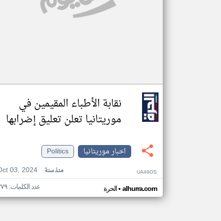
نقابة الأطباء المقيمين في
موريتانيا تعلن تعليق إضرابها
اخبار موريتانيا
Politics
Oct 03, 2024
منذ سنة
UA49OS
عدد الكلمات: ٣٧٩
•
alhurra.com
الحرة