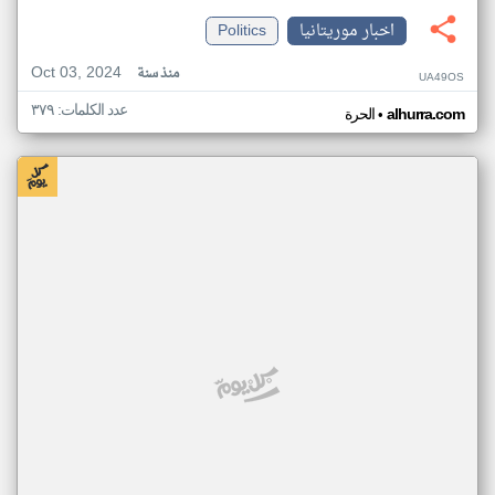
اخبار موريتانيا
Politics
Oct 03, 2024
منذ سنة
UA49OS
عدد الكلمات: ٣٧٩
•
alhurra.com
الحرة