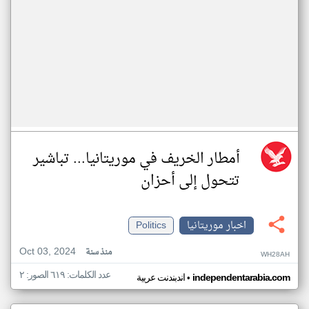
أمطار الخريف في موريتانيا... تباشير
تتحول إلى أحزان
اخبار موريتانيا
Politics
Oct 03, 2024
منذ سنة
WH28AH
عدد الكلمات: ٦١٩ الصور: ٢
•
independentarabia.com
اندبندنت عربية