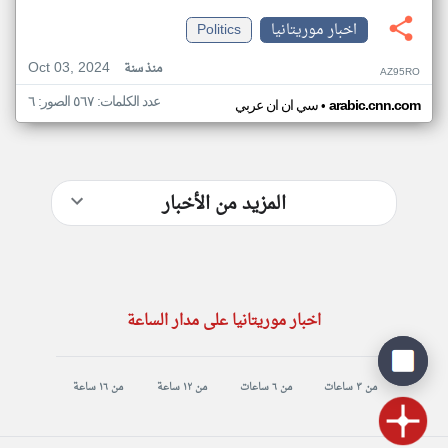
اخبار موريتانيا
Politics
Oct 03, 2024
منذ سنة
AZ95RO
عدد الكلمات: ٥٦٧ الصور: ٦
•
arabic.cnn.com
سي ان ان عربي
المزيد من الأخبار
اخبار موريتانيا على مدار الساعة
من ٣ ساعات
من ٦ ساعات
من ١٢ ساعة
من ١٦ ساعة