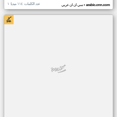
عدد الكلمات: ١١٤ ميديا: ١
•
arabic.cnn.com
سي ان ان عربي