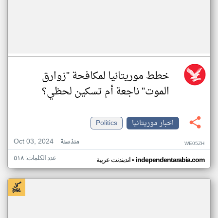
خطط موريتانيا لمكافحة "زوارق
الموت" ناجعة أم تسكين لحظي؟
اخبار موريتانيا
Politics
Oct 03, 2024
منذ سنة
WE05ZH
عدد الكلمات: ٥١٨
•
independentarabia.com
اندبندنت عربية