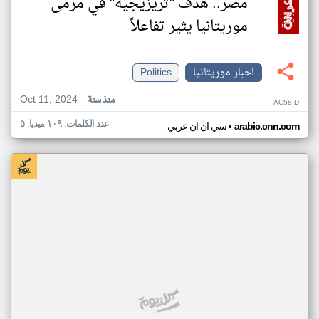
مصر.. هدف "تريزيجيه" في مرمى
موريتانيا يثير تفاعلاً
اخبار موريتانيا
Politics
Oct 11, 2024
منذ سنة
AC58ID
عدد الكلمات: ١٠٩ ميديا: ٥
•
arabic.cnn.com
سي ان ان عربي