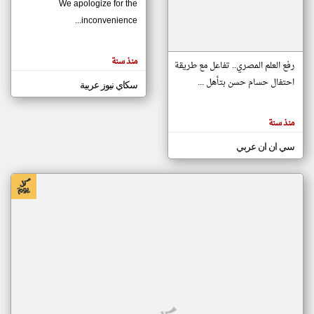
We apologize for the
inconvenience...
klyoum.com
تغيير الدولة
منذ سنة
تعبر
رفع العلم المصري.. تفاعل مع طريقة
مصادر الأخبار من موريتانيا
المقالات
الموجوده
احتفال حسام حسن بتأهل ...
سكاي نيوز عربية
اخبار موريتانيا على مدار الساعة
هنا عن
وجهة
نظر
أهم اخبار موريتانيا العاجلة والمباشرة
كاتبيها.
منذ سنة
سي ان ان عربي