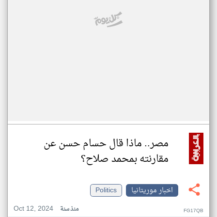
مصر.. ماذا قال حسام حسن عن
مقارنته بمحمد صلاح؟
اخبار موريتانيا
Politics
Oct 12, 2024
منذ سنة
FG17QB