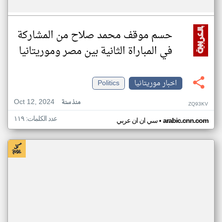
حسم موقف محمد صلاح من المشاركة
في المباراة الثانية بين مصر وموريتانيا
اخبار موريتانيا
Politics
Oct 12, 2024
منذ سنة
ZQ93KV
عدد الكلمات: ١١٩
•
arabic.cnn.com
سي ان ان عربي