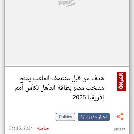
هدف من قبل منتصف الملعب يمنح
منتخب مصر بطاقة التأهل لكأس أمم
إفريقيا 2025
اخبار موريتانيا
Politics
Oct 15, 2024
منذ سنة
UP28TR