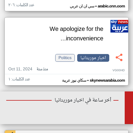
عدد الكلمات: ٢٠٦
•
arabic.cnn.com
سي ان ان عربي
We apologize for the
inconvenience...
اخبار موريتانيا
Politics
Oct 11, 2024
منذ سنة
VG00HD
عدد الكلمات: ١
•
skynewsarabia.com
سكاي نيوز عربية
أخر ساعة في اخبار موريتانيا