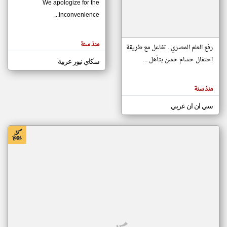
We apologize for the
inconvenience...
klyoum.com
تغيير الدولة
منذ سنة
تعبر
رفع العلم المصري.. تفاعل مع طريقة
مصادر الأخبار من موريتانيا
المقالات
الموجوده
احتفال حسام حسن بتأهل ...
سكاي نيوز عربية
اخبار موريتانيا على مدار الساعة
هنا عن
وجهة
نظر
أهم اخبار موريتانيا العاجلة والمباشرة
كاتبيها.
منذ سنة
سي ان ان عربي