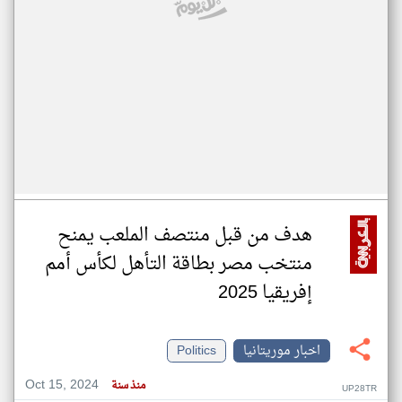
هدف من قبل منتصف الملعب يمنح
منتخب مصر بطاقة التأهل لكأس أمم
إفريقيا 2025
اخبار موريتانيا
Politics
Oct 15, 2024
منذ سنة
UP28TR