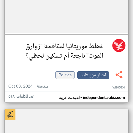
خطط موريتانيا لمكافحة "زوارق
الموت" ناجعة أم تسكين لحظي؟
اخبار موريتانيا
Politics
Oct 03, 2024
منذ سنة
WE05ZH
عدد الكلمات: ٥١٨
•
independentarabia.com
اندبندنت عربية