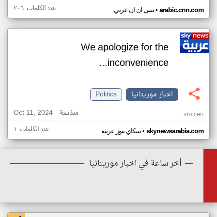
عدد الكلمات: ٢٠٦
•
arabic.cnn.com
سي ان ان عربي
We apologize for the
inconvenience...
اخبار موريتانيا
Politics
Oct 11, 2024
منذ سنة
VG00HD
عدد الكلمات: ١
•
skynewsarabia.com
سكاي نيوز عربية
أخر ساعة في اخبار موريتانيا