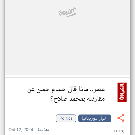
مصر.. ماذا قال حسام حسن عن
مقارنته بمحمد صلاح؟
اخبار موريتانيا
Politics
Oct 12, 2024
منذ سنة
FG17QB