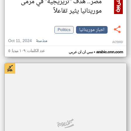
مصر.. هدف "تريزيجيه" في مرمى
موريتانيا يثير تفاعلاً
اخبار موريتانيا
Politics
Oct 11, 2024
منذ سنة
AC58ID
عدد الكلمات: ١٠٩ ميديا: ٥
•
arabic.cnn.com
سي ان ان عربي