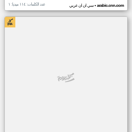
عدد الكلمات: ١١٤ ميديا: ١
•
arabic.cnn.com
سي ان ان عربي