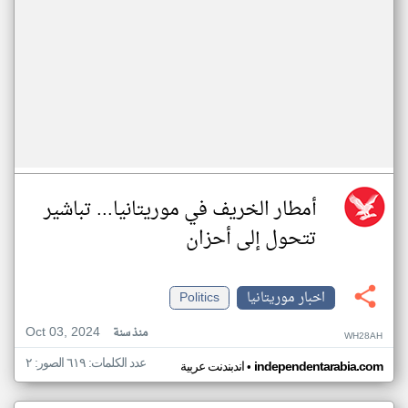
أمطار الخريف في موريتانيا... تباشير
تتحول إلى أحزان
اخبار موريتانيا
Politics
Oct 03, 2024
منذ سنة
WH28AH
عدد الكلمات: ٦١٩ الصور: ٢
•
independentarabia.com
اندبندنت عربية