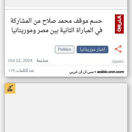
حسم موقف محمد صلاح من المشاركة
في المباراة الثانية بين مصر وموريتانيا
اخبار موريتانيا
Politics
Oct 12, 2024
منذ سنة
ZQ93KV
عدد الكلمات: ١١٩
•
arabic.cnn.com
سي ان ان عربي