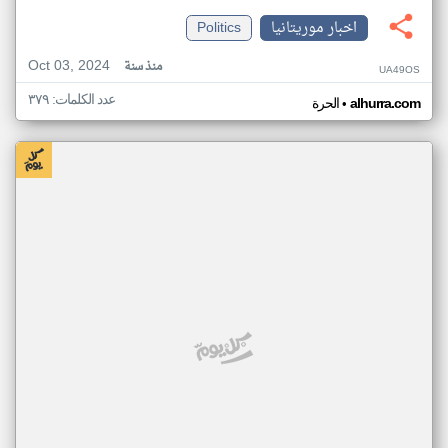
اخبار موريتانيا
Politics
Oct 03, 2024
منذ سنة
UA49OS
عدد الكلمات: ٣٧٩
•
alhurra.com
الحرة