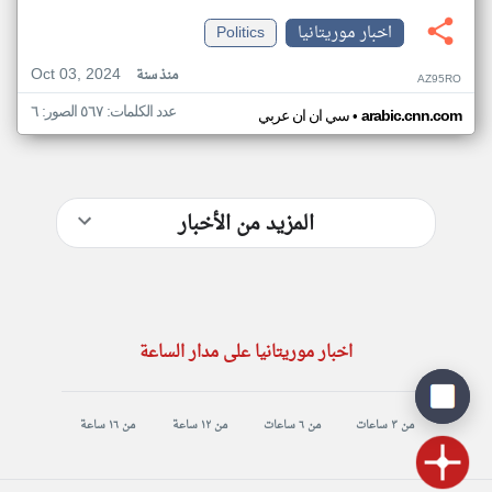
اخبار موريتانيا
Politics
Oct 03, 2024
منذ سنة
AZ95RO
عدد الكلمات: ٥٦٧ الصور: ٦
•
arabic.cnn.com
سي ان ان عربي
المزيد من الأخبار
اخبار موريتانيا على مدار الساعة
من ٣ ساعات
من ٦ ساعات
من ١٢ ساعة
من ١٦ ساعة