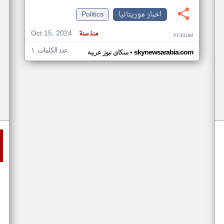
اخبار موريتانيا
Politics
Oct 15, 2024
منذ سنة
XF30UM
عدد الكلمات: ١
•
skynewsarabia.com
سكاي نيوز عربية