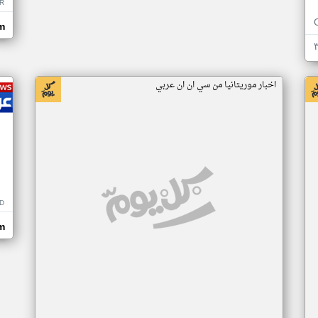
R
m
اخبار موريتانيا من سي ان ان عربي
D
m