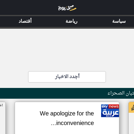
سياسة
رياضة
أقتصاد
أجدد الاخبار
بان الصحراء
اخ
We apologize for the
inconvenience...