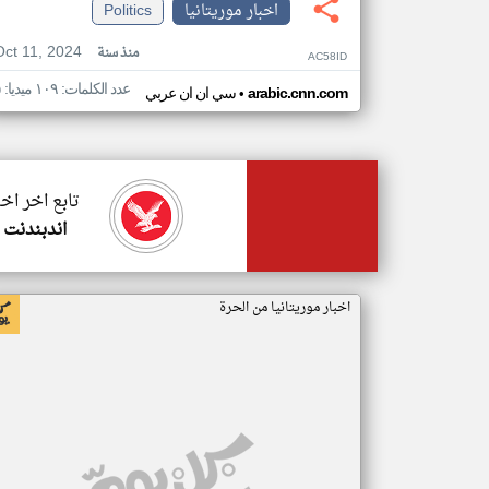
اخبار موريتانيا
Politics
Oct 11, 2024
منذ سنة
AC58ID
عدد الكلمات: ١٠٩ ميديا: ٥
•
arabic.cnn.com
سي ان ان عربي
تابع اخر اخب
اندبندنت 
اخبار موريتانيا من الحرة