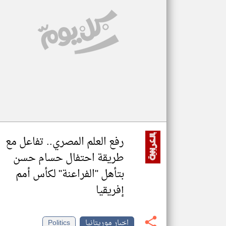
تعبر
المقالات
الموجوده
هنا عن
وجهة
نظر
كاتبيها.
رفع العلم المصري.. تفاعل مع
طريقة احتفال حسام حسن
بتأهل "الفراعنة" لكأس أمم
إفريقيا
اخبار موريتانيا
Politics