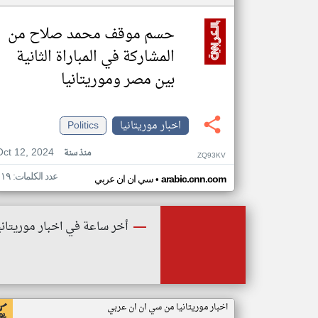
حسم موقف محمد صلاح من
المشاركة في المباراة الثانية
بين مصر وموريتانيا
اخبار موريتانيا
Politics
Oct 12, 2024
منذ سنة
ZQ93KV
عدد الكلمات: ١١٩
•
arabic.cnn.com
سي ان ان عربي
أخر ساعة في اخبار موريتاني
اخبار موريتانيا من سي ان ان عربي