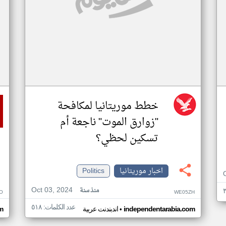
خطط موريتانيا لمكافحة
"زوارق الموت" ناجعة أم
تسكين لحظي؟
اخبار موريتانيا
Politics
Oct 03, 2024
منذ سنة
O
WE05ZH
عدد الكلمات: ٥١٨
•
independentarabia.com
اندبندنت عربية
m