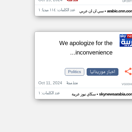
Oct 15, 2024
منذ سنة
UP28T
عدد الكلمات: ١١٤ ميديا: ١
•
arabic.cnn.co
سي ان ان عربي
We apologize for the
inconvenience...
اخبار موريتانيا
Politics
Oct 11, 2024
منذ سنة
VG00H
عدد الكلمات: ١
•
skynewsarabia.co
سكاي نيوز عربية