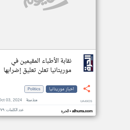
نقابة الأطباء المقيمين في
موريتانيا تعلن تعليق إضرابها
اخبار موريتانيا
Politics
Oct 03, 2024
منذ سنة
UA49OS
عدد الكلمات: ٣٧٩
•
alhurra.com
الحرة