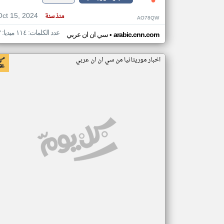
Oct 15, 2024
منذ سنة
AO78QW
عدد الكلمات: ١١٤ ميديا: ٣
•
arabic.cnn.com
سي ان ان عربي
اخبار موريتانيا من سي ان ان عربي