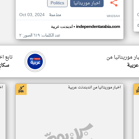
اخبار موريتانيا
Politics
Oct 03, 2024
منذ سنة
WH28AH
•
independentarabia.com
اندبندنت عربية
عدد الكلمات: ٦١٩ الصور: ٢
ار موريتانيا من
تابع اخ
عربية
سكاي
اخبار موريتانيا من اندبندنت عربية
اخ