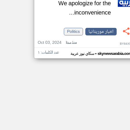
We apologize for the
inconvenience...
اخبار موريتانيا
Politics
Oct 03, 2024
منذ سنة
BY84X
عدد الكلمات: ١
•
skynewsarabia.co
سكاي نيوز عربية