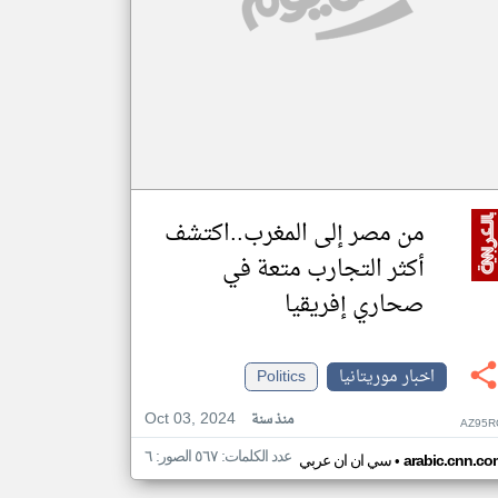
من مصر إلى المغرب..اكتشف
أكثر التجارب متعة في
صحاري إفريقيا
اخبار موريتانيا
Politics
Oct 03, 2024
منذ سنة
AZ95R
عدد الكلمات: ٥٦٧ الصور: ٦
•
arabic.cnn.co
سي ان ان عربي