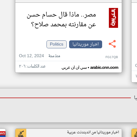
مصر.. ماذا قال حسام حسن
عن مقارنته بمحمد صلاح؟
اخبار موريتانيا
Politics
Oct 12, 2024
منذ سنة
FG17QB
عدد الكلمات: ٢٠٦
•
arabic.cnn.com
سي ان ان عربي
ا
اخبار موريتانيا من اندبندنت عربية