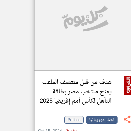
klyoum.com
تغيير الدولة
مصادر الأخبار من موريتانيا
اخبار موريتانيا على مدار الساعة
أهم اخبار موريتانيا العاجلة والمباشرة
هدف من قبل منتصف الملعب
يمنح منتخب مصر بطاقة
التأهل لكأس أمم إفريقيا 2025
اخبار موريتانيا
Politics