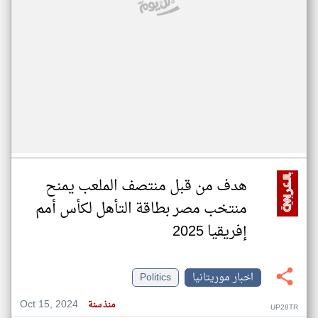
هدف من قبل منتصف الملعب يمنح
منتخب مصر بطاقة التأهل لكأس أمم
إفريقيا 2025
اخبار موريتانيا
Politics
Oct 15, 2024
منذ سنة
UP28TR