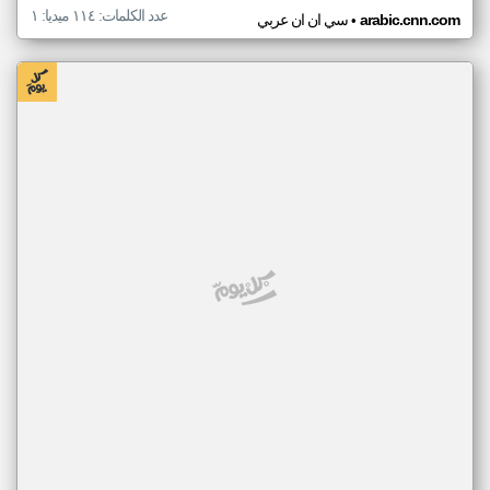
عدد الكلمات: ١١٤ ميديا: ١
•
arabic.cnn.com
سي ان ان عربي