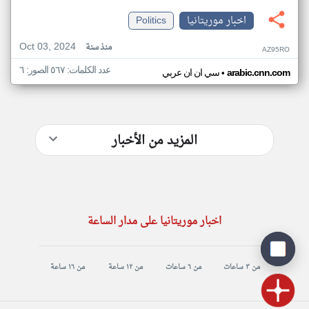
اخبار موريتانيا
Politics
Oct 03, 2024
منذ سنة
AZ95RO
عدد الكلمات: ٥٦٧ الصور: ٦
•
arabic.cnn.com
سي ان ان عربي
المزيد من الأخبار
اخبار موريتانيا على مدار الساعة
من ٣ ساعات
من ٦ ساعات
من ١٢ ساعة
من ١٦ ساعة