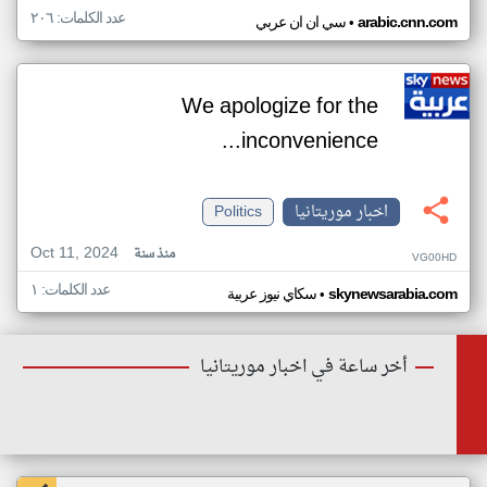
عدد الكلمات: ٢٠٦
•
arabic.cnn.com
سي ان ان عربي
We apologize for the
inconvenience...
اخبار موريتانيا
Politics
Oct 11, 2024
منذ سنة
VG00HD
عدد الكلمات: ١
•
skynewsarabia.com
سكاي نيوز عربية
أخر ساعة في اخبار موريتانيا