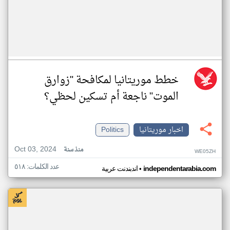
خطط موريتانيا لمكافحة "زوارق
الموت" ناجعة أم تسكين لحظي؟
اخبار موريتانيا
Politics
Oct 03, 2024
منذ سنة
WE05ZH
عدد الكلمات: ٥١٨
•
independentarabia.com
اندبندنت عربية