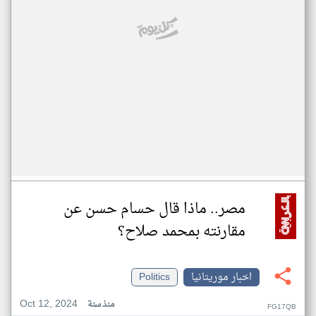
مصر.. ماذا قال حسام حسن عن
مقارنته بمحمد صلاح؟
اخبار موريتانيا
Politics
Oct 12, 2024
منذ سنة
FG17QB