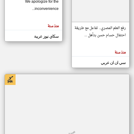
We apologize for the
inconvenience...
klyoum.com
تغيير الدولة
منذ سنة
تعبر
رفع العلم المصري.. تفاعل مع طريقة
مصادر الأخبار من موريتانيا
المقالات
الموجوده
احتفال حسام حسن بتأهل ...
سكاي نيوز عربية
اخبار موريتانيا على مدار الساعة
هنا عن
وجهة
نظر
أهم اخبار موريتانيا العاجلة والمباشرة
كاتبيها.
منذ سنة
سي ان ان عربي