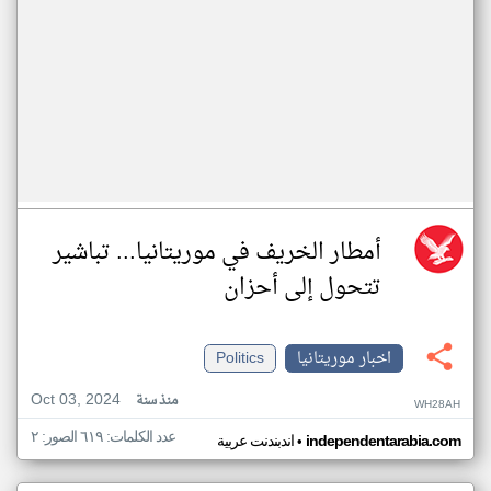
أمطار الخريف في موريتانيا... تباشير
تتحول إلى أحزان
اخبار موريتانيا
Politics
Oct 03, 2024
منذ سنة
WH28AH
عدد الكلمات: ٦١٩ الصور: ٢
•
independentarabia.com
اندبندنت عربية