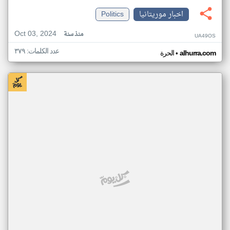
اخبار موريتانيا
Politics
Oct 03, 2024
منذ سنة
UA49OS
عدد الكلمات: ٣٧٩
•
alhurra.com
الحرة