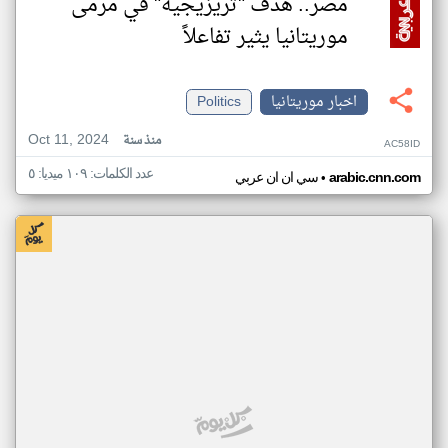
مصر.. هدف "تريزيجيه" في مرمى
موريتانيا يثير تفاعلاً
اخبار موريتانيا
Politics
Oct 11, 2024
منذ سنة
AC58ID
عدد الكلمات: ١٠٩ ميديا: ٥
•
arabic.cnn.com
سي ان ان عربي